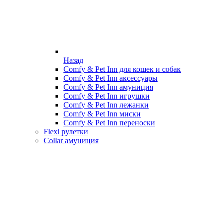
Назад
Comfy & Pet Inn для кошек и собак
Comfy & Pet Inn аксессуары
Comfy & Pet Inn амуниция
Comfy & Pet Inn игрушки
Comfy & Pet Inn лежанки
Comfy & Pet Inn миски
Comfy & Pet Inn переноски
Flexi рулетки
Collar амуниция