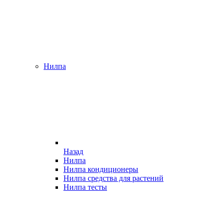
Нилпа
Назад
Нилпа
Нилпа кондиционеры
Нилпа средства для растений
Нилпа тесты