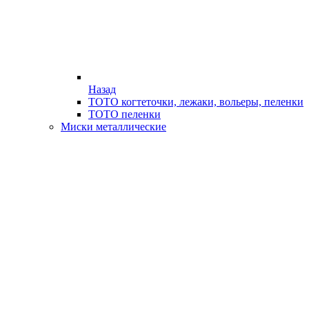
Назад
ТОТО когтеточки, лежаки, вольеры, пеленки
ТОТО пеленки
Миски металлические