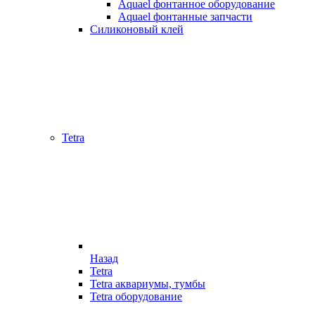
Aquael фонтанное оборудование
Aquael фонтанные запчасти
Силиконовый клей
Tetra
Назад
Tetra
Tetra аквариумы, тумбы
Tetra оборудование