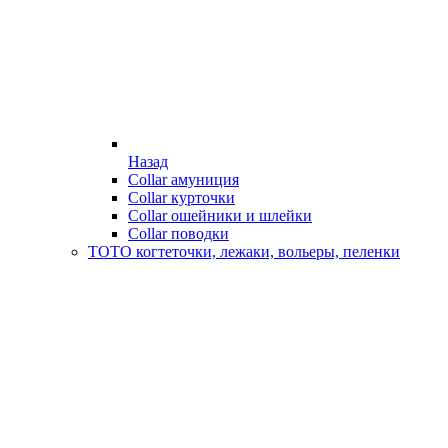
Назад
Collar амуниция
Collar курточки
Collar ошейники и шлейки
Collar поводки
ТОТО когтеточки, лежаки, вольеры, пеленки