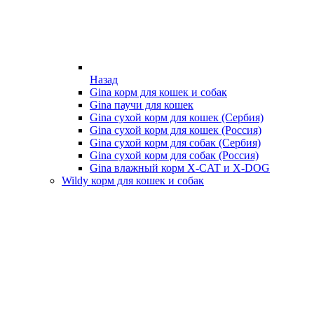
Назад
Gina корм для кошек и собак
Gina паучи для кошек
Gina сухой корм для кошек (Сербия)
Gina сухой корм для кошек (Россия)
Gina сухой корм для собак (Сербия)
Gina сухой корм для собак (Россия)
Gina влажный корм X-CAT и X-DOG
Wildy корм для кошек и собак