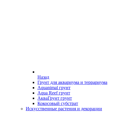
Назад
Грунт для аквариума и террариума
Aquanimal грунт
Aqua Reef грунт
АкваГрунт грунт
Кокосовый субстрат
Искусственные растения и декорации