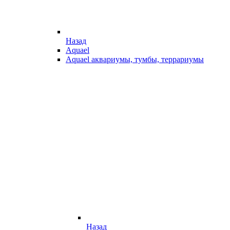
Назад
Aquael
Aquael аквариумы, тумбы, террариумы
Назад