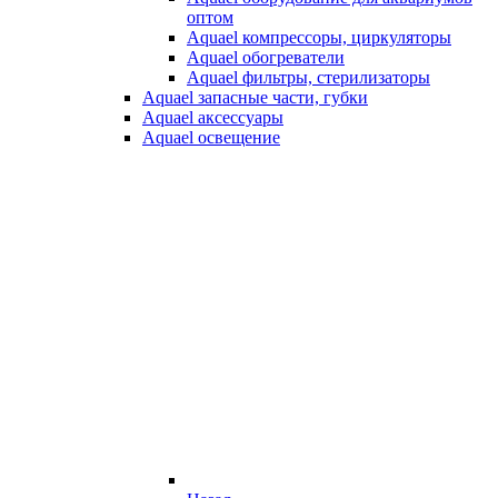
оптом
Aquael компрессоры, циркуляторы
Aquael обогреватели
Aquael фильтры, стерилизаторы
Aquael запасные части, губки
Aquael аксессуары
Aquael освещение