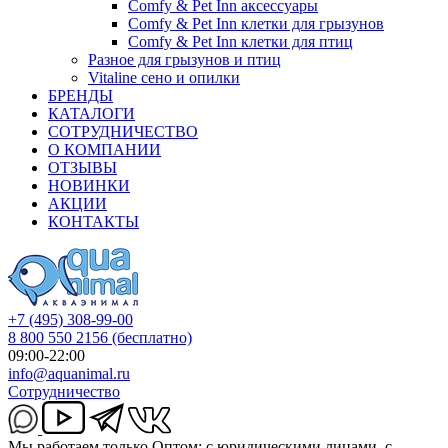
Comfy & Pet Inn аксессуары
Comfy & Pet Inn клетки для грызунов
Comfy & Pet Inn клетки для птиц
Разное для грызунов и птиц
Vitaline сено и опилки
БРЕНДЫ
КАТАЛОГИ
СОТРУДНИЧЕСТВО
О КОМПАНИИ
ОТЗЫВЫ
НОВИНКИ
АКЦИИ
КОНТАКТЫ
+7 (495) 308-99-00
8 800 550 2156
(бесплатно)
09:00-22:00
info@aquanimal.ru
Сотрудничество
Мы работаем только Оптом: с юридическими лицами, с