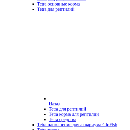
Tetra основные корма
Tetra для рептилий
Назад
Tetra для рептилий
Tetra корма для рептилий
Tetra средства
Tetra наполнение для аквариума GloFish
Tetra тесты