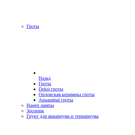
Гроты
Назад
Гроты
Deksi гроты
Орловская керамика гроты
Aquanimal гроты
Hagen лампы
Зоолинк
Грунт для аквариума и террариума