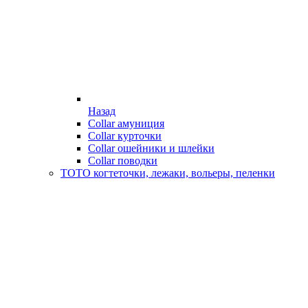
Назад
Collar амуниция
Collar курточки
Collar ошейники и шлейки
Collar поводки
ТОТО когтеточки, лежаки, вольеры, пеленки