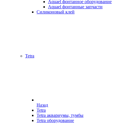
Aquael фонтанное оборудование
Aquael фонтанные запчасти
Силиконовый клей
Tetra
Назад
Tetra
Tetra аквариумы, тумбы
Tetra оборудование