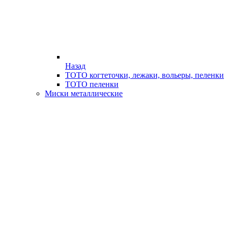
Назад
ТОТО когтеточки, лежаки, вольеры, пеленки
ТОТО пеленки
Миски металлические