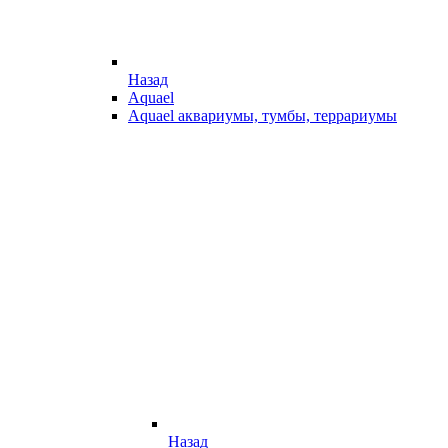
Назад
Aquael
Aquael аквариумы, тумбы, террариумы
Назад