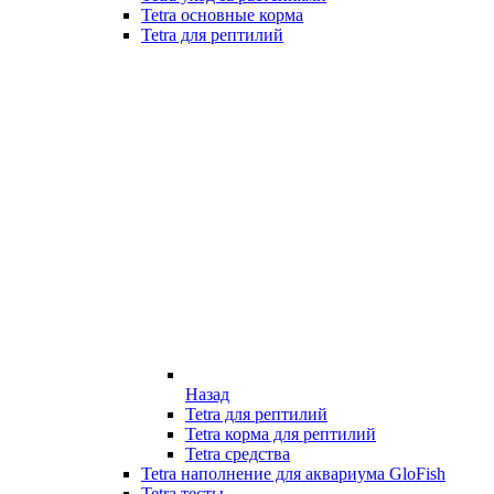
Tetra основные корма
Tetra для рептилий
Назад
Tetra для рептилий
Tetra корма для рептилий
Tetra средства
Tetra наполнение для аквариума GloFish
Tetra тесты