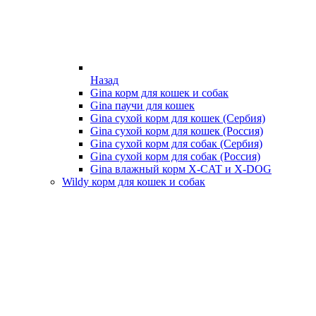
Назад
Gina корм для кошек и собак
Gina паучи для кошек
Gina сухой корм для кошек (Сербия)
Gina сухой корм для кошек (Россия)
Gina сухой корм для собак (Сербия)
Gina сухой корм для собак (Россия)
Gina влажный корм X-CAT и X-DOG
Wildy корм для кошек и собак