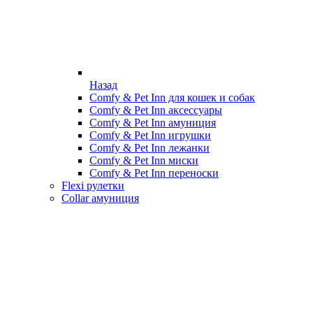
Назад
Comfy & Pet Inn для кошек и собак
Comfy & Pet Inn аксессуары
Comfy & Pet Inn амуниция
Comfy & Pet Inn игрушки
Comfy & Pet Inn лежанки
Comfy & Pet Inn миски
Comfy & Pet Inn переноски
Flexi рулетки
Collar амуниция