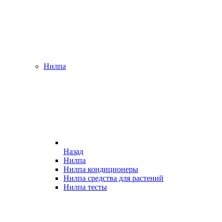
Нилпа
Назад
Нилпа
Нилпа кондиционеры
Нилпа средства для растений
Нилпа тесты