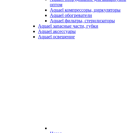
оптом
Aquael компрессоры, циркуляторы
Aquael обогреватели
Aquael фильтры, стерилизаторы
Aquael запасные части, губки
Aquael аксессуары
Aquael освещение