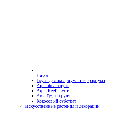
Назад
Грунт для аквариума и террариума
Aquanimal грунт
Aqua Reef грунт
АкваГрунт грунт
Кокосовый субстрат
Искусственные растения и декорации