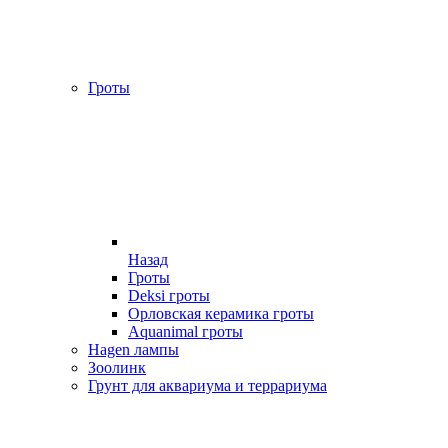
Гроты
Назад
Гроты
Deksi гроты
Орловская керамика гроты
Aquanimal гроты
Hagen лампы
Зоолинк
Грунт для аквариума и террариума