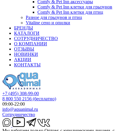
Comfy & Pet Inn аксессуары
Comfy & Pet Inn клетки для грызунов
Comfy & Pet Inn клетки для птиц
Разное для грызунов и птиц
Vitaline сено и опилки
БРЕНДЫ
КАТАЛОГИ
СОТРУДНИЧЕСТВО
О КОМПАНИИ
ОТЗЫВЫ
НОВИНКИ
АКЦИИ
КОНТАКТЫ
+7 (495) 308-99-00
8 800 550 2156
(бесплатно)
09:00-22:00
info@aquanimal.ru
Сотрудничество
Мы работаем только Оптом: с юридическими лицами, с