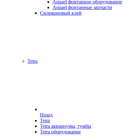
Aquael фонтанное оборудование
Aquael фонтанные запчасти
Силиконовый клей
Tetra
Назад
Tetra
Tetra аквариумы, тумбы
Tetra оборудование