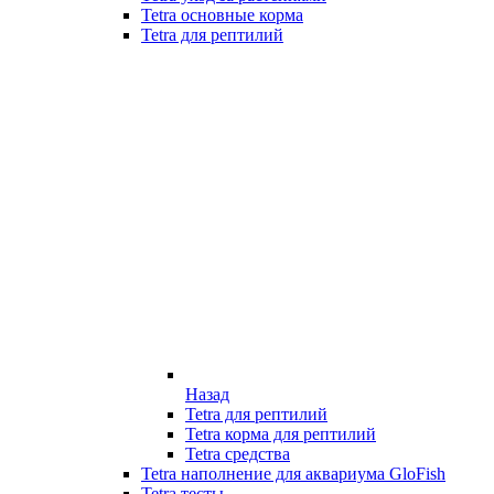
Tetra основные корма
Tetra для рептилий
Назад
Tetra для рептилий
Tetra корма для рептилий
Tetra средства
Tetra наполнение для аквариума GloFish
Tetra тесты