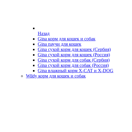
Назад
Gina корм для кошек и собак
Gina паучи для кошек
Gina сухой корм для кошек (Сербия)
Gina сухой корм для кошек (Россия)
Gina сухой корм для собак (Сербия)
Gina сухой корм для собак (Россия)
Gina влажный корм X-CAT и X-DOG
Wildy корм для кошек и собак