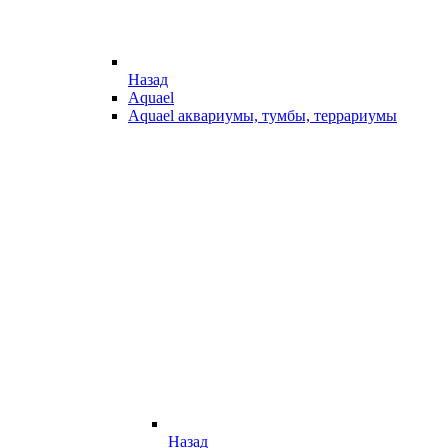
Назад
Aquael
Aquael аквариумы, тумбы, террариумы
Назад