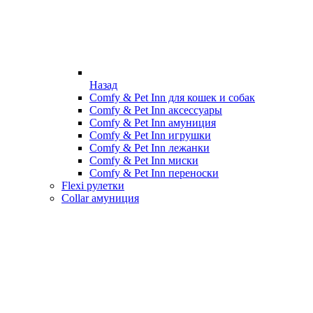
Назад
Comfy & Pet Inn для кошек и собак
Comfy & Pet Inn аксессуары
Comfy & Pet Inn амуниция
Comfy & Pet Inn игрушки
Comfy & Pet Inn лежанки
Comfy & Pet Inn миски
Comfy & Pet Inn переноски
Flexi рулетки
Collar амуниция