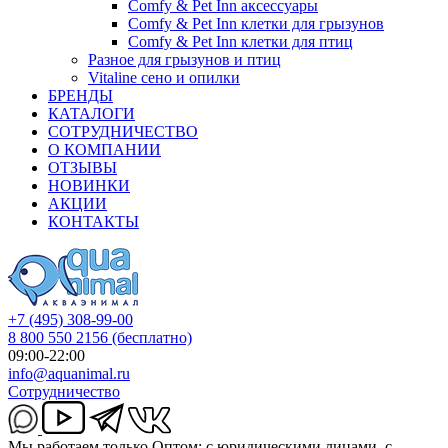
Comfy & Pet Inn аксессуары
Comfy & Pet Inn клетки для грызунов
Comfy & Pet Inn клетки для птиц
Разное для грызунов и птиц
Vitaline сено и опилки
БРЕНДЫ
КАТАЛОГИ
СОТРУДНИЧЕСТВО
О КОМПАНИИ
ОТЗЫВЫ
НОВИНКИ
АКЦИИ
КОНТАКТЫ
+7 (495) 308-99-00
8 800 550 2156
(бесплатно)
09:00-22:00
info@aquanimal.ru
Сотрудничество
Мы работаем только Оптом: с юридическими лицами, с