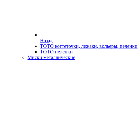
Назад
ТОТО когтеточки, лежаки, вольеры, пеленки
ТОТО пеленки
Миски металлические