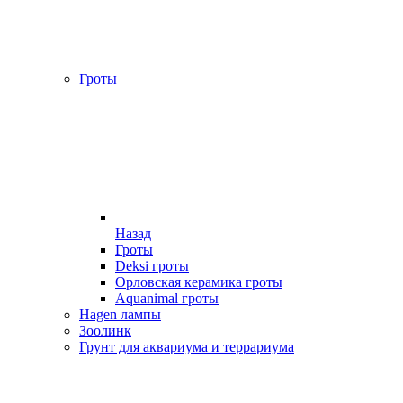
Гроты
Назад
Гроты
Deksi гроты
Орловская керамика гроты
Aquanimal гроты
Hagen лампы
Зоолинк
Грунт для аквариума и террариума