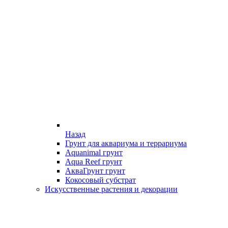
Назад
Грунт для аквариума и террариума
Aquanimal грунт
Aqua Reef грунт
АкваГрунт грунт
Кокосовый субстрат
Искусственные растения и декорации