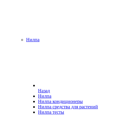
Нилпа
Назад
Нилпа
Нилпа кондиционеры
Нилпа средства для растений
Нилпа тесты