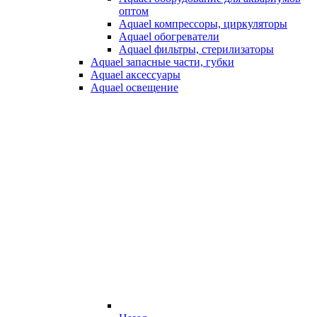
оптом
Aquael компрессоры, циркуляторы
Aquael обогреватели
Aquael фильтры, стерилизаторы
Aquael запасные части, губки
Aquael аксессуары
Aquael освещение