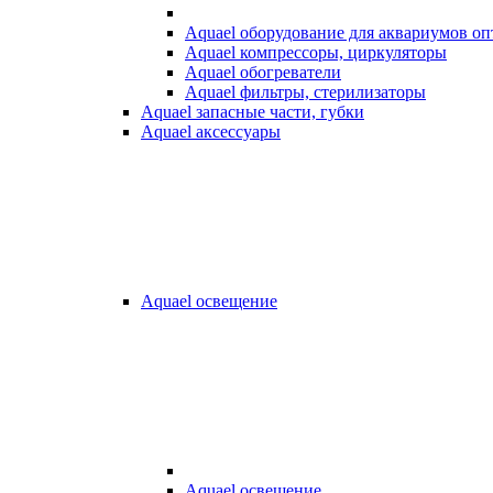
Aquael оборудование для аквариумов о
Aquael компрессоры, циркуляторы
Aquael обогреватели
Aquael фильтры, стерилизаторы
Aquael запасные части, губки
Aquael аксессуары
Aquael освещение
Aquael освещение