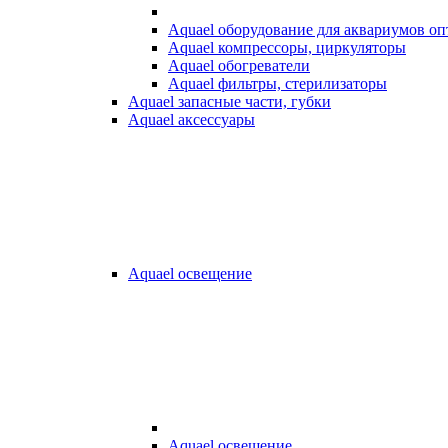
Aquael оборудование для аквариумов о
Aquael компрессоры, циркуляторы
Aquael обогреватели
Aquael фильтры, стерилизаторы
Aquael запасные части, губки
Aquael аксессуары
Aquael освещение
Aquael освещение