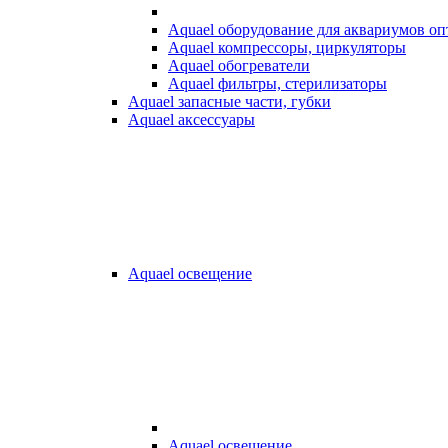
Aquael оборудование для аквариумов о
Aquael компрессоры, циркуляторы
Aquael обогреватели
Aquael фильтры, стерилизаторы
Aquael запасные части, губки
Aquael аксессуары
Aquael освещение
Aquael освещение