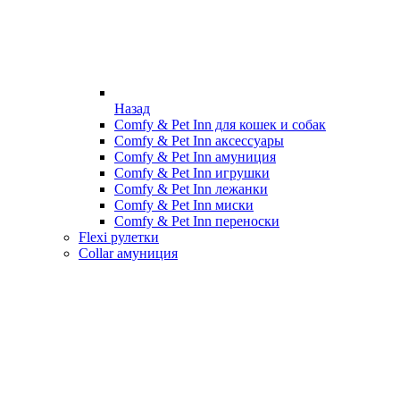
Назад
Comfy & Pet Inn для кошек и собак
Comfy & Pet Inn аксессуары
Comfy & Pet Inn амуниция
Comfy & Pet Inn игрушки
Comfy & Pet Inn лежанки
Comfy & Pet Inn миски
Comfy & Pet Inn переноски
Flexi рулетки
Collar амуниция