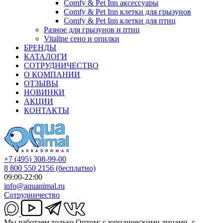
Comfy & Pet Inn аксессуары
Comfy & Pet Inn клетки для грызунов
Comfy & Pet Inn клетки для птиц
Разное для грызунов и птиц
Vitaline сено и опилки
БРЕНДЫ
КАТАЛОГИ
СОТРУДНИЧЕСТВО
О КОМПАНИИ
ОТЗЫВЫ
НОВИНКИ
АКЦИИ
КОНТАКТЫ
+7 (495) 308-99-00
8 800 550 2156
(бесплатно)
09:00-22:00
info@aquanimal.ru
Сотрудничество
Мы работаем только Оптом: с юридическими лицами, с