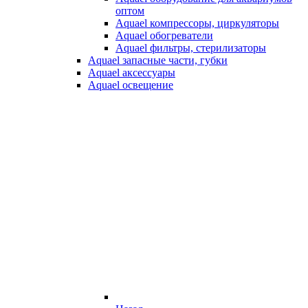
оптом
Aquael компрессоры, циркуляторы
Aquael обогреватели
Aquael фильтры, стерилизаторы
Aquael запасные части, губки
Aquael аксессуары
Aquael освещение