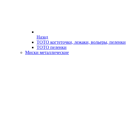
Назад
ТОТО когтеточки, лежаки, вольеры, пеленки
ТОТО пеленки
Миски металлические