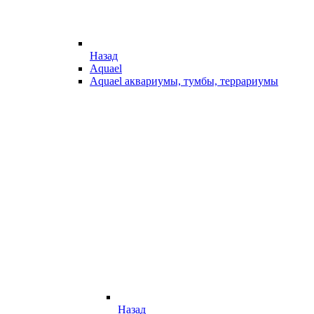
Назад
Aquael
Aquael аквариумы, тумбы, террариумы
Назад