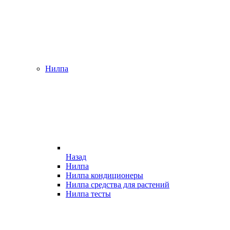
Нилпа
Назад
Нилпа
Нилпа кондиционеры
Нилпа средства для растений
Нилпа тесты