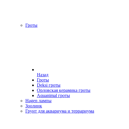
Гроты
Назад
Гроты
Deksi гроты
Орловская керамика гроты
Aquanimal гроты
Hagen лампы
Зоолинк
Грунт для аквариума и террариума