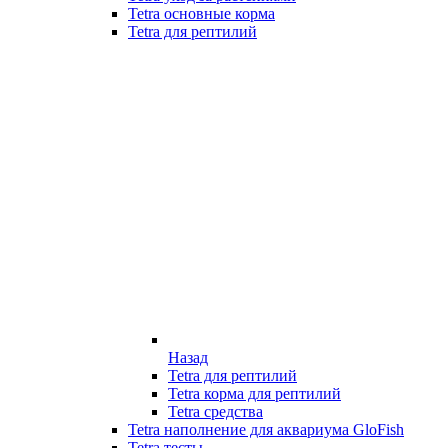
Tetra основные корма
Tetra для рептилий
Назад
Tetra для рептилий
Tetra корма для рептилий
Tetra средства
Tetra наполнение для аквариума GloFish
Tetra тесты