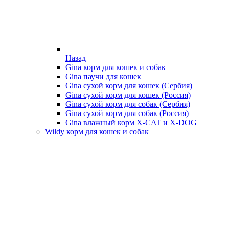
Назад
Gina корм для кошек и собак
Gina паучи для кошек
Gina сухой корм для кошек (Сербия)
Gina сухой корм для кошек (Россия)
Gina сухой корм для собак (Сербия)
Gina сухой корм для собак (Россия)
Gina влажный корм X-CAT и X-DOG
Wildy корм для кошек и собак