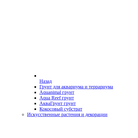
Назад
Грунт для аквариума и террариума
Aquanimal грунт
Aqua Reef грунт
АкваГрунт грунт
Кокосовый субстрат
Искусственные растения и декорации