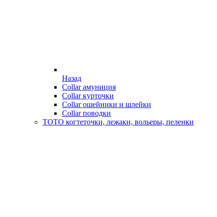
Назад
Collar амуниция
Collar курточки
Collar ошейники и шлейки
Collar поводки
ТОТО когтеточки, лежаки, вольеры, пеленки