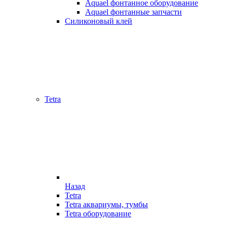
Aquael фонтанное оборудование
Aquael фонтанные запчасти
Силиконовый клей
Tetra
Назад
Tetra
Tetra аквариумы, тумбы
Tetra оборудование