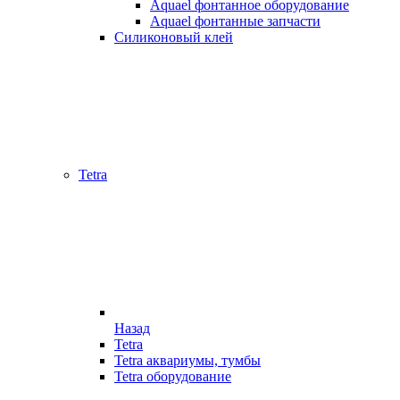
Aquael фонтанное оборудование
Aquael фонтанные запчасти
Силиконовый клей
Tetra
Назад
Tetra
Tetra аквариумы, тумбы
Tetra оборудование