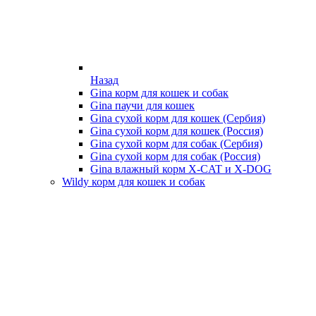
Назад
Gina корм для кошек и собак
Gina паучи для кошек
Gina сухой корм для кошек (Сербия)
Gina сухой корм для кошек (Россия)
Gina сухой корм для собак (Сербия)
Gina сухой корм для собак (Россия)
Gina влажный корм X-CAT и X-DOG
Wildy корм для кошек и собак