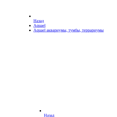
Назад
Aquael
Aquael аквариумы, тумбы, террариумы
Назад