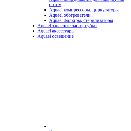
оптом
Aquael компрессоры, циркуляторы
Aquael обогреватели
Aquael фильтры, стерилизаторы
Aquael запасные части, губки
Aquael аксессуары
Aquael освещение