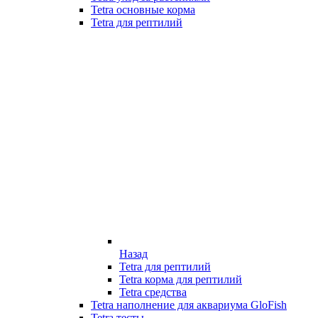
Tetra основные корма
Tetra для рептилий
Назад
Tetra для рептилий
Tetra корма для рептилий
Tetra средства
Tetra наполнение для аквариума GloFish
Tetra тесты