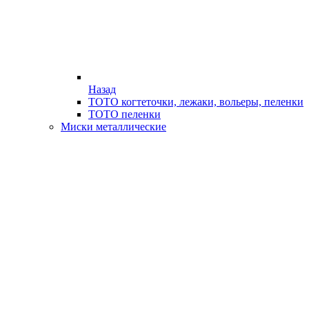
Назад
ТОТО когтеточки, лежаки, вольеры, пеленки
ТОТО пеленки
Миски металлические