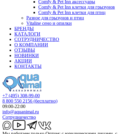
Comfy & Pet Inn аксессуары
Comfy & Pet Inn клетки для грызунов
Comfy & Pet Inn клетки для птиц
Разное для грызунов и птиц
Vitaline сено и опилки
БРЕНДЫ
КАТАЛОГИ
СОТРУДНИЧЕСТВО
О КОМПАНИИ
ОТЗЫВЫ
НОВИНКИ
АКЦИИ
КОНТАКТЫ
+7 (495) 308-99-00
8 800 550 2156
(бесплатно)
09:00-22:00
info@aquanimal.ru
Сотрудничество
Мы работаем только Оптом: с юридическими лицами, с