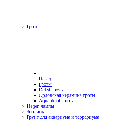
Гроты
Назад
Гроты
Deksi гроты
Орловская керамика гроты
Aquanimal гроты
Hagen лампы
Зоолинк
Грунт для аквариума и террариума