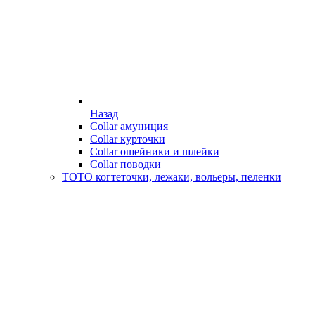
Назад
Collar амуниция
Collar курточки
Collar ошейники и шлейки
Collar поводки
ТОТО когтеточки, лежаки, вольеры, пеленки