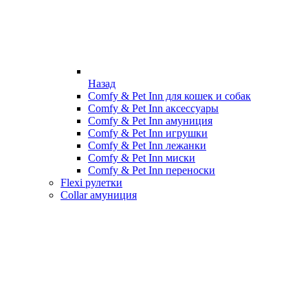
Назад
Comfy & Pet Inn для кошек и собак
Comfy & Pet Inn аксессуары
Comfy & Pet Inn амуниция
Comfy & Pet Inn игрушки
Comfy & Pet Inn лежанки
Comfy & Pet Inn миски
Comfy & Pet Inn переноски
Flexi рулетки
Collar амуниция