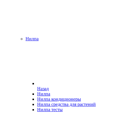
Нилпа
Назад
Нилпа
Нилпа кондиционеры
Нилпа средства для растений
Нилпа тесты