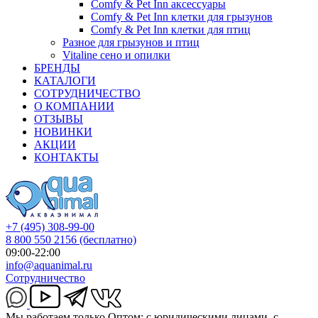
Comfy & Pet Inn аксессуары
Comfy & Pet Inn клетки для грызунов
Comfy & Pet Inn клетки для птиц
Разное для грызунов и птиц
Vitaline сено и опилки
БРЕНДЫ
КАТАЛОГИ
СОТРУДНИЧЕСТВО
О КОМПАНИИ
ОТЗЫВЫ
НОВИНКИ
АКЦИИ
КОНТАКТЫ
+7 (495) 308-99-00
8 800 550 2156
(бесплатно)
09:00-22:00
info@aquanimal.ru
Сотрудничество
Мы работаем только Оптом: с юридическими лицами, с