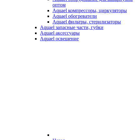
оптом
Aquael компрессоры, циркуляторы
Aquael обогреватели
Aquael фильтры, стерилизаторы
Aquael запасные части, губки
Aquael аксессуары
Aquael освещение