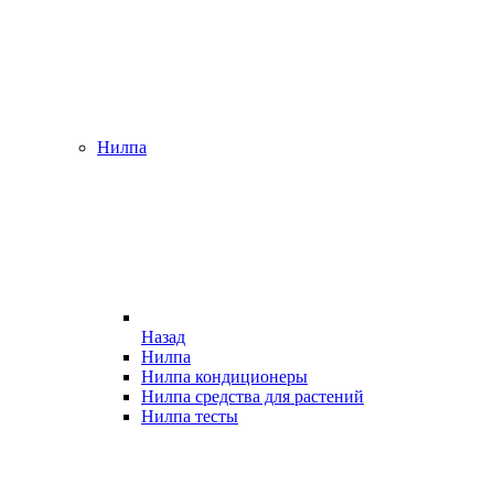
Нилпа
Назад
Нилпа
Нилпа кондиционеры
Нилпа средства для растений
Нилпа тесты