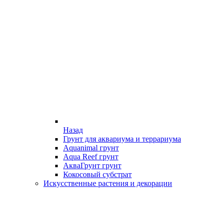
Назад
Грунт для аквариума и террариума
Aquanimal грунт
Aqua Reef грунт
АкваГрунт грунт
Кокосовый субстрат
Искусственные растения и декорации