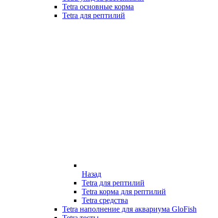
Tetra основные корма
Tetra для рептилий
Назад
Tetra для рептилий
Tetra корма для рептилий
Tetra средства
Tetra наполнение для аквариума GloFish
Tetra тесты