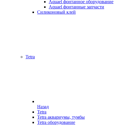
Aquael фонтанное оборудование
Aquael фонтанные запчасти
Силиконовый клей
Tetra
Назад
Tetra
Tetra аквариумы, тумбы
Tetra оборудование