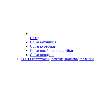
Назад
Collar амуниция
Collar курточки
Collar ошейники и шлейки
Collar поводки
ТОТО когтеточки, лежаки, вольеры, пеленки