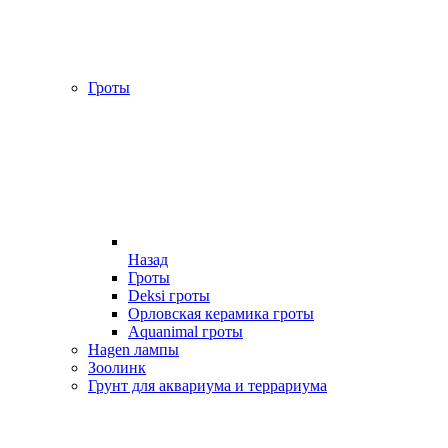
Гроты
Назад
Гроты
Deksi гроты
Орловская керамика гроты
Aquanimal гроты
Hagen лампы
Зоолинк
Грунт для аквариума и террариума