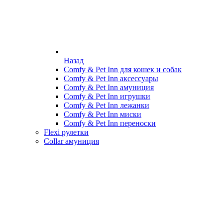
Назад
Comfy & Pet Inn для кошек и собак
Comfy & Pet Inn аксессуары
Comfy & Pet Inn амуниция
Comfy & Pet Inn игрушки
Comfy & Pet Inn лежанки
Comfy & Pet Inn миски
Comfy & Pet Inn переноски
Flexi рулетки
Collar амуниция