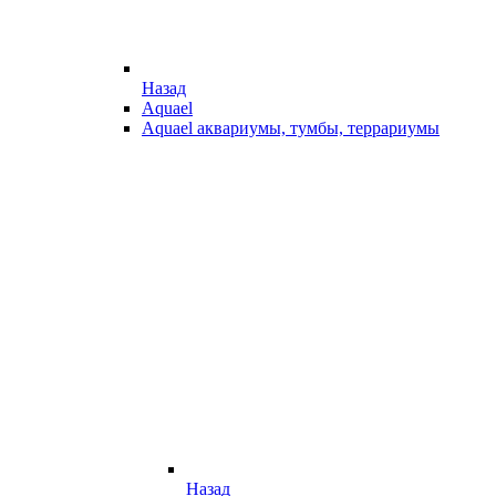
Назад
Aquael
Aquael аквариумы, тумбы, террариумы
Назад