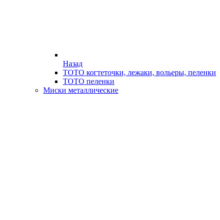
Назад
ТОТО когтеточки, лежаки, вольеры, пеленки
ТОТО пеленки
Миски металлические