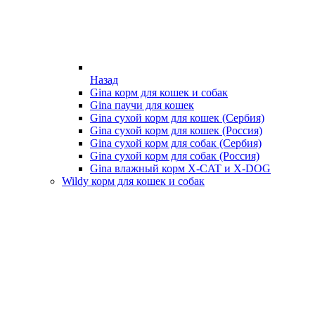
Назад
Gina корм для кошек и собак
Gina паучи для кошек
Gina сухой корм для кошек (Сербия)
Gina сухой корм для кошек (Россия)
Gina сухой корм для собак (Сербия)
Gina сухой корм для собак (Россия)
Gina влажный корм X-CAT и X-DOG
Wildy корм для кошек и собак