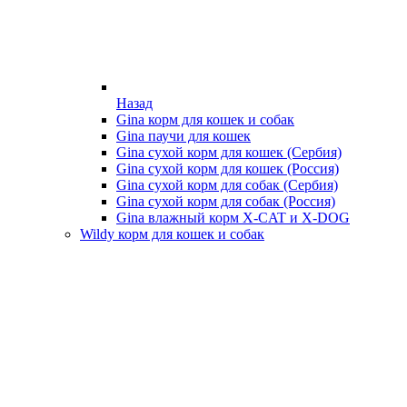
Назад
Gina корм для кошек и собак
Gina паучи для кошек
Gina сухой корм для кошек (Сербия)
Gina сухой корм для кошек (Россия)
Gina сухой корм для собак (Сербия)
Gina сухой корм для собак (Россия)
Gina влажный корм X-CAT и X-DOG
Wildy корм для кошек и собак