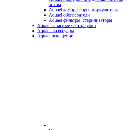
оптом
Aquael компрессоры, циркуляторы
Aquael обогреватели
Aquael фильтры, стерилизаторы
Aquael запасные части, губки
Aquael аксессуары
Aquael освещение