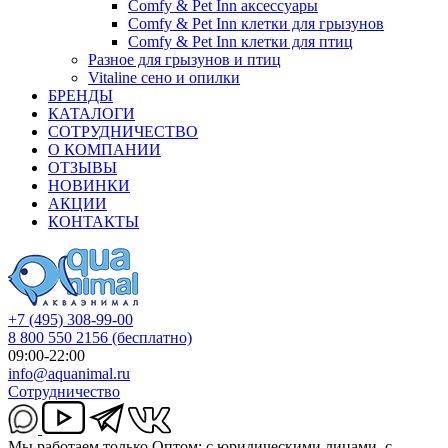
Comfy & Pet Inn аксессуары
Comfy & Pet Inn клетки для грызунов
Comfy & Pet Inn клетки для птиц
Разное для грызунов и птиц
Vitaline сено и опилки
БРЕНДЫ
КАТАЛОГИ
СОТРУДНИЧЕСТВО
О КОМПАНИИ
ОТЗЫВЫ
НОВИНКИ
АКЦИИ
КОНТАКТЫ
+7 (495) 308-99-00
8 800 550 2156
(бесплатно)
09:00-22:00
info@aquanimal.ru
Сотрудничество
Мы работаем только Оптом: с юридическими лицами, с