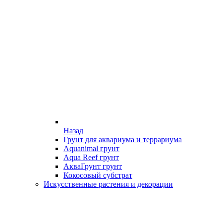
Назад
Грунт для аквариума и террариума
Aquanimal грунт
Aqua Reef грунт
АкваГрунт грунт
Кокосовый субстрат
Искусственные растения и декорации