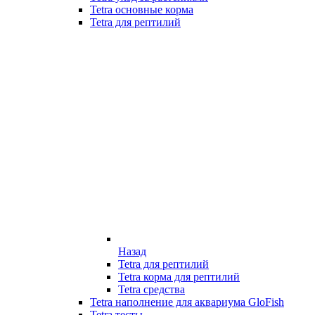
Tetra основные корма
Tetra для рептилий
Назад
Tetra для рептилий
Tetra корма для рептилий
Tetra средства
Tetra наполнение для аквариума GloFish
Tetra тесты