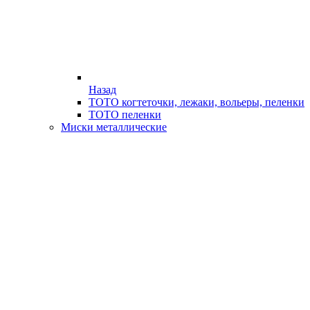
Назад
ТОТО когтеточки, лежаки, вольеры, пеленки
ТОТО пеленки
Миски металлические