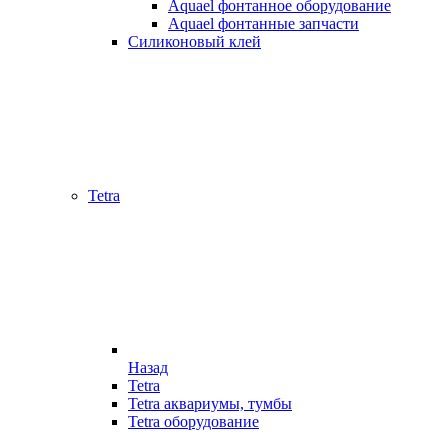
Aquael фонтанное оборудование
Aquael фонтанные запчасти
Силиконовый клей
Tetra
Назад
Tetra
Tetra аквариумы, тумбы
Tetra оборудование