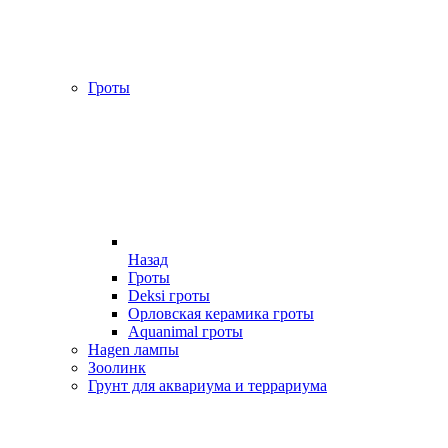
Гроты
Назад
Гроты
Deksi гроты
Орловская керамика гроты
Aquanimal гроты
Hagen лампы
Зоолинк
Грунт для аквариума и террариума