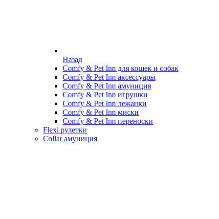
Назад
Comfy & Pet Inn для кошек и собак
Comfy & Pet Inn аксессуары
Comfy & Pet Inn амуниция
Comfy & Pet Inn игрушки
Comfy & Pet Inn лежанки
Comfy & Pet Inn миски
Comfy & Pet Inn переноски
Flexi рулетки
Collar амуниция