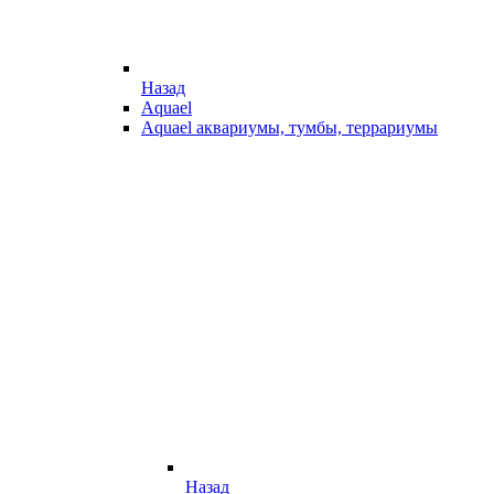
Назад
Aquael
Aquael аквариумы, тумбы, террариумы
Назад