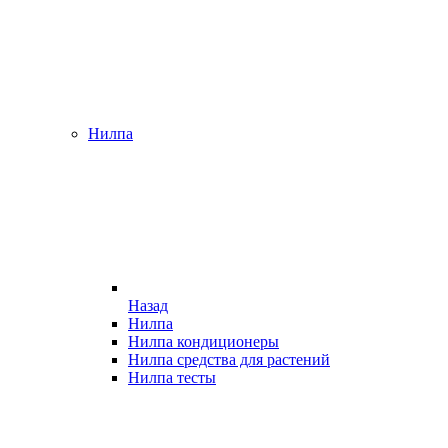
Нилпа
Назад
Нилпа
Нилпа кондиционеры
Нилпа средства для растений
Нилпа тесты