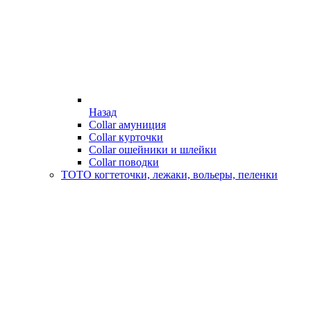
Назад
Collar амуниция
Collar курточки
Collar ошейники и шлейки
Collar поводки
ТОТО когтеточки, лежаки, вольеры, пеленки