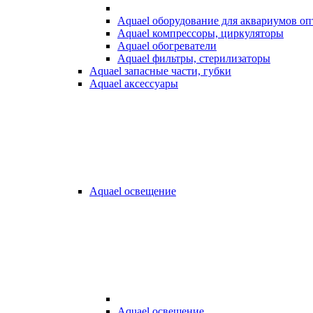
Aquael оборудование для аквариумов о
Aquael компрессоры, циркуляторы
Aquael обогреватели
Aquael фильтры, стерилизаторы
Aquael запасные части, губки
Aquael аксессуары
Aquael освещение
Aquael освещение