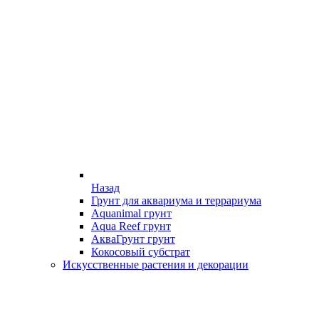
Назад
Грунт для аквариума и террариума
Aquanimal грунт
Aqua Reef грунт
АкваГрунт грунт
Кокосовый субстрат
Искусственные растения и декорации