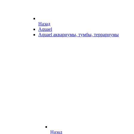
Назад
Aquael
Aquael аквариумы, тумбы, террариумы
Назад