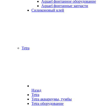
Aquael фонтанное оборудование
Aquael фонтанные запчасти
Силиконовый клей
Tetra
Назад
Tetra
Tetra аквариумы, тумбы
Tetra оборудование