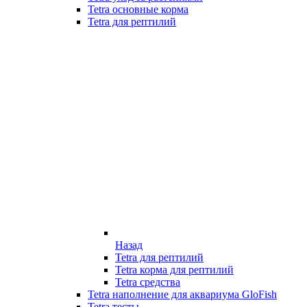
Tetra основные корма
Tetra для рептилий
Назад
Tetra для рептилий
Tetra корма для рептилий
Tetra средства
Tetra наполнение для аквариума GloFish
Tetra тесты