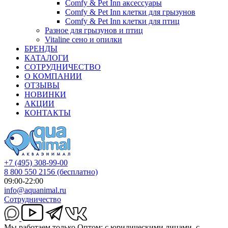
Comfy & Pet Inn аксессуары
Comfy & Pet Inn клетки для грызунов
Comfy & Pet Inn клетки для птиц
Разное для грызунов и птиц
Vitaline сено и опилки
БРЕНДЫ
КАТАЛОГИ
СОТРУДНИЧЕСТВО
О КОМПАНИИ
ОТЗЫВЫ
НОВИНКИ
АКЦИИ
КОНТАКТЫ
+7 (495) 308-99-00
8 800 550 2156
(бесплатно)
09:00-22:00
info@aquanimal.ru
Сотрудничество
Мы работаем только Оптом: с юридическими лицами, с