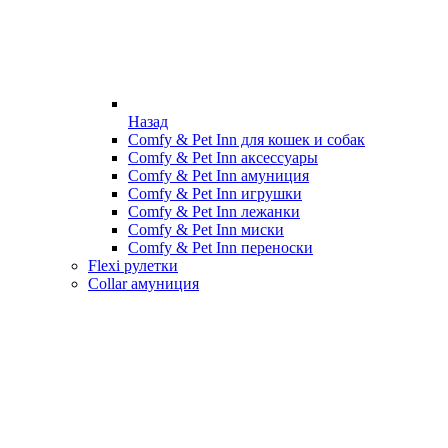
Назад
Comfy & Pet Inn для кошек и собак
Comfy & Pet Inn аксессуары
Comfy & Pet Inn амуниция
Comfy & Pet Inn игрушки
Comfy & Pet Inn лежанки
Comfy & Pet Inn миски
Comfy & Pet Inn переноски
Flexi рулетки
Collar амуниция