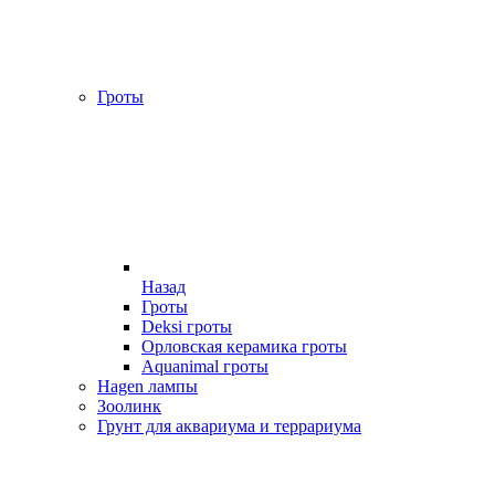
Гроты
Назад
Гроты
Deksi гроты
Орловская керамика гроты
Aquanimal гроты
Hagen лампы
Зоолинк
Грунт для аквариума и террариума