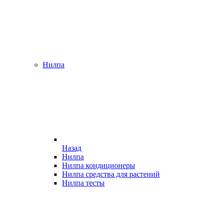
Нилпа
Назад
Нилпа
Нилпа кондиционеры
Нилпа средства для растений
Нилпа тесты