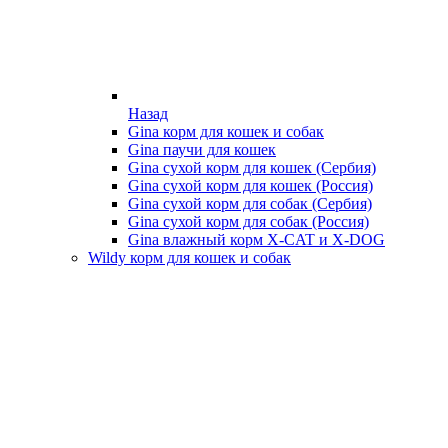
Назад
Gina корм для кошек и собак
Gina паучи для кошек
Gina сухой корм для кошек (Сербия)
Gina сухой корм для кошек (Россия)
Gina сухой корм для собак (Сербия)
Gina сухой корм для собак (Россия)
Gina влажный корм X-CAT и X-DOG
Wildy корм для кошек и собак