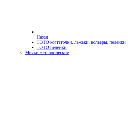
Назад
ТОТО когтеточки, лежаки, вольеры, пеленки
ТОТО пеленки
Миски металлические