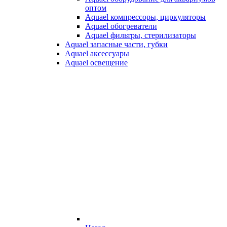
оптом
Aquael компрессоры, циркуляторы
Aquael обогреватели
Aquael фильтры, стерилизаторы
Aquael запасные части, губки
Aquael аксессуары
Aquael освещение