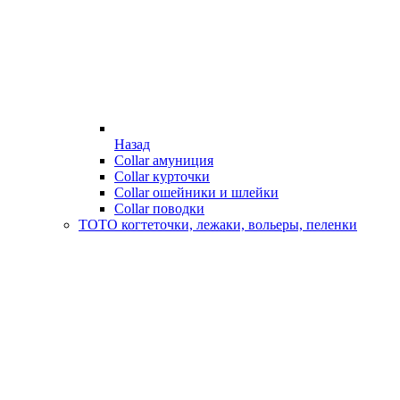
Назад
Collar амуниция
Collar курточки
Collar ошейники и шлейки
Collar поводки
ТОТО когтеточки, лежаки, вольеры, пеленки