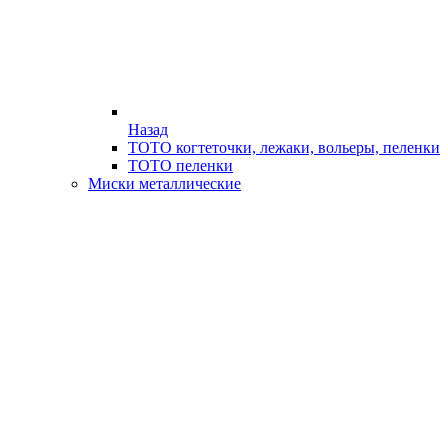
Назад
ТОТО когтеточки, лежаки, вольеры, пеленки
ТОТО пеленки
Миски металлические