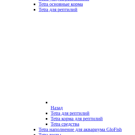
Tetra основные корма
Tetra для рептилий
Назад
Tetra для рептилий
Tetra корма для рептилий
Tetra средства
Tetra наполнение для аквариума GloFish
Tetra тесты