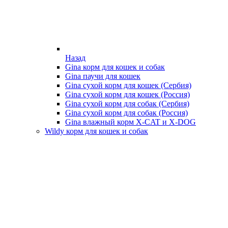
Назад
Gina корм для кошек и собак
Gina паучи для кошек
Gina сухой корм для кошек (Сербия)
Gina сухой корм для кошек (Россия)
Gina сухой корм для собак (Сербия)
Gina сухой корм для собак (Россия)
Gina влажный корм X-CAT и X-DOG
Wildy корм для кошек и собак