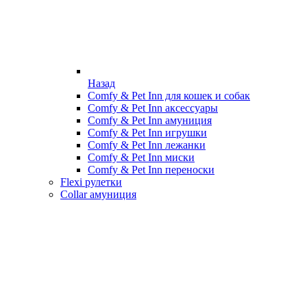
Назад
Comfy & Pet Inn для кошек и собак
Comfy & Pet Inn аксессуары
Comfy & Pet Inn амуниция
Comfy & Pet Inn игрушки
Comfy & Pet Inn лежанки
Comfy & Pet Inn миски
Comfy & Pet Inn переноски
Flexi рулетки
Collar амуниция