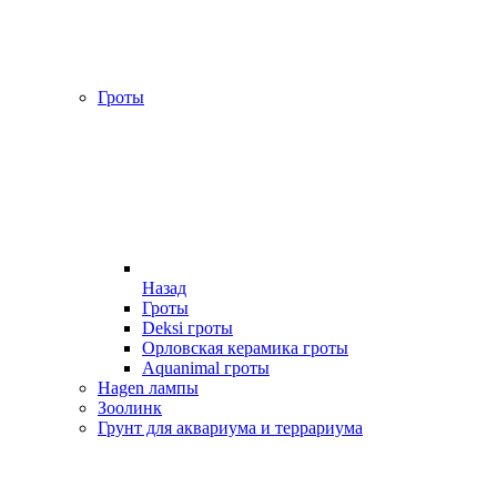
Гроты
Назад
Гроты
Deksi гроты
Орловская керамика гроты
Aquanimal гроты
Hagen лампы
Зоолинк
Грунт для аквариума и террариума