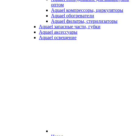
оптом
Aquael компрессоры, циркуляторы
Aquael обогреватели
Aquael фильтры, стерилизаторы
Aquael запасные части, губки
Aquael аксессуары
Aquael освещение