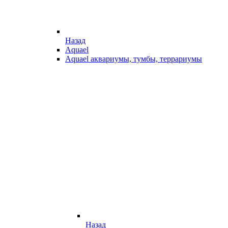
Назад
Aquael
Aquael аквариумы, тумбы, террариумы
Назад