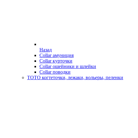
Назад
Collar амуниция
Collar курточки
Collar ошейники и шлейки
Collar поводки
ТОТО когтеточки, лежаки, вольеры, пеленки