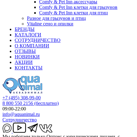
Comfy & Pet Inn аксессуары
Comfy & Pet Inn клетки для грызунов
Comfy & Pet Inn клетки для птиц
Разное для грызунов и птиц
Vitaline сено и опилки
БРЕНДЫ
КАТАЛОГИ
СОТРУДНИЧЕСТВО
О КОМПАНИИ
ОТЗЫВЫ
НОВИНКИ
АКЦИИ
КОНТАКТЫ
+7 (495) 308-99-00
8 800 550 2156
(бесплатно)
09:00-22:00
info@aquanimal.ru
Сотрудничество
Мы работаем только Оптом: с юридическими лицами, с