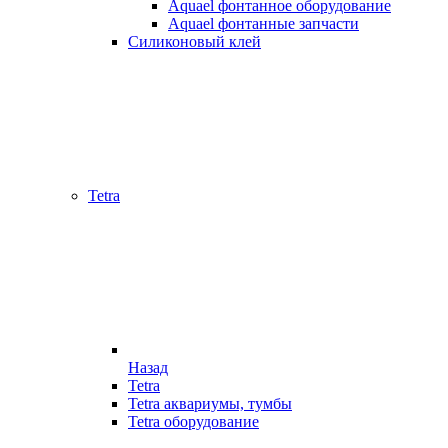
Aquael фонтанное оборудование
Aquael фонтанные запчасти
Силиконовый клей
Tetra
Назад
Tetra
Tetra аквариумы, тумбы
Tetra оборудование