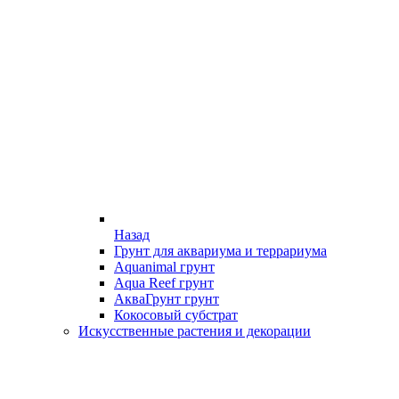
Назад
Грунт для аквариума и террариума
Aquanimal грунт
Aqua Reef грунт
АкваГрунт грунт
Кокосовый субстрат
Искусственные растения и декорации