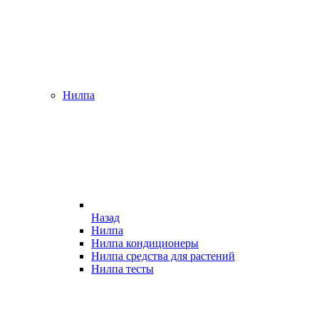
Нилпа
Назад
Нилпа
Нилпа кондиционеры
Нилпа средства для растений
Нилпа тесты