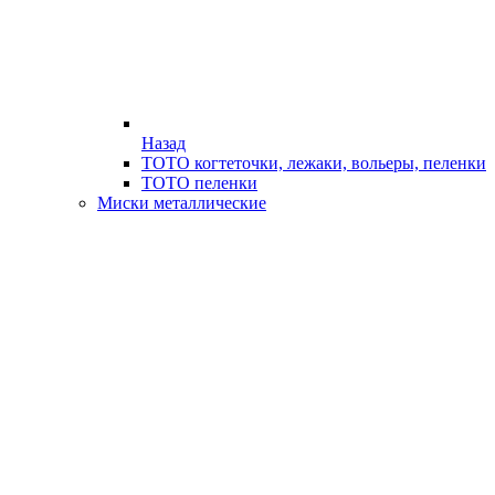
Назад
ТОТО когтеточки, лежаки, вольеры, пеленки
ТОТО пеленки
Миски металлические