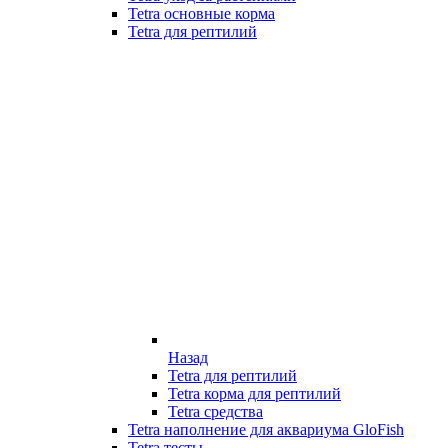
Tetra основные корма
Tetra для рептилий
Назад
Tetra для рептилий
Tetra корма для рептилий
Tetra средства
Tetra наполнение для аквариума GloFish
Tetra тесты