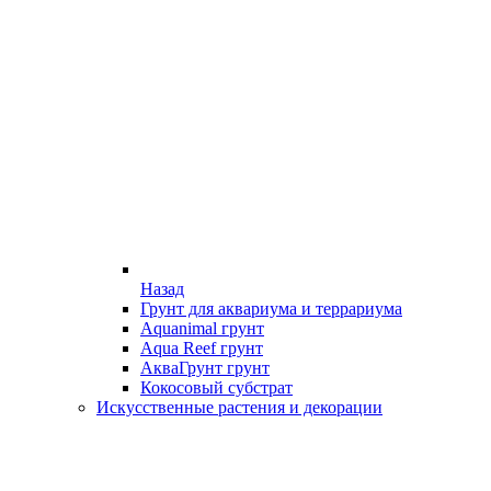
Назад
Грунт для аквариума и террариума
Aquanimal грунт
Aqua Reef грунт
АкваГрунт грунт
Кокосовый субстрат
Искусственные растения и декорации