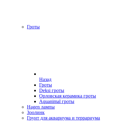
Гроты
Назад
Гроты
Deksi гроты
Орловская керамика гроты
Aquanimal гроты
Hagen лампы
Зоолинк
Грунт для аквариума и террариума