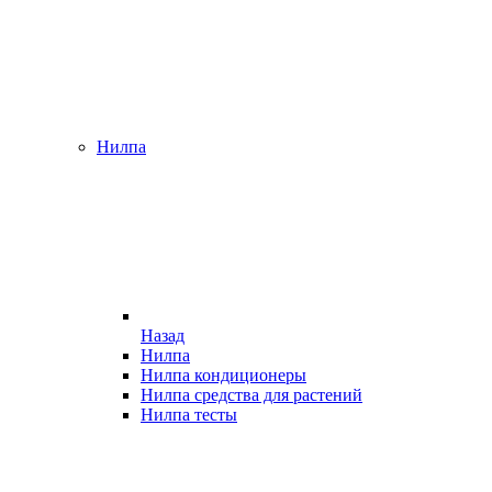
Нилпа
Назад
Нилпа
Нилпа кондиционеры
Нилпа средства для растений
Нилпа тесты