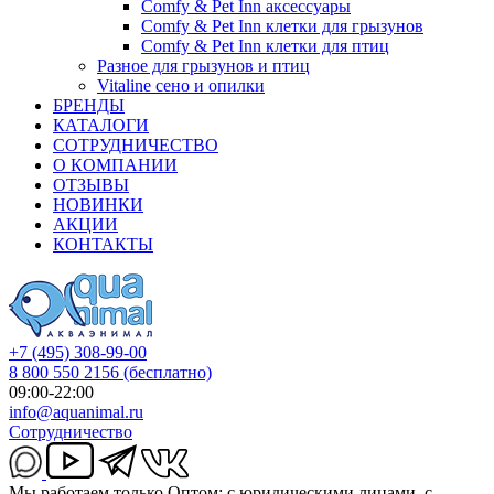
Comfy & Pet Inn аксессуары
Comfy & Pet Inn клетки для грызунов
Comfy & Pet Inn клетки для птиц
Разное для грызунов и птиц
Vitaline сено и опилки
БРЕНДЫ
КАТАЛОГИ
СОТРУДНИЧЕСТВО
О КОМПАНИИ
ОТЗЫВЫ
НОВИНКИ
АКЦИИ
КОНТАКТЫ
+7 (495) 308-99-00
8 800 550 2156
(бесплатно)
09:00-22:00
info@aquanimal.ru
Сотрудничество
Мы работаем только Оптом: с юридическими лицами, с