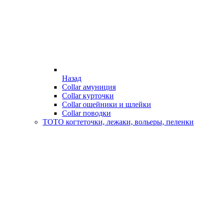
Назад
Collar амуниция
Collar курточки
Collar ошейники и шлейки
Collar поводки
ТОТО когтеточки, лежаки, вольеры, пеленки