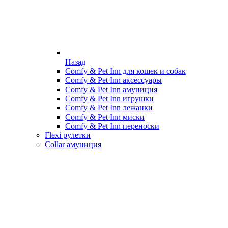
Назад
Comfy & Pet Inn для кошек и собак
Comfy & Pet Inn аксессуары
Comfy & Pet Inn амуниция
Comfy & Pet Inn игрушки
Comfy & Pet Inn лежанки
Comfy & Pet Inn миски
Comfy & Pet Inn переноски
Flexi рулетки
Collar амуниция