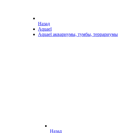
Назад
Aquael
Aquael аквариумы, тумбы, террариумы
Назад