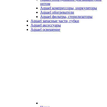
оптом
Aquael компрессоры, циркуляторы
Aquael обогреватели
Aquael фильтры, стерилизаторы
Aquael запасные части, губки
Aquael аксессуары
Aquael освещение