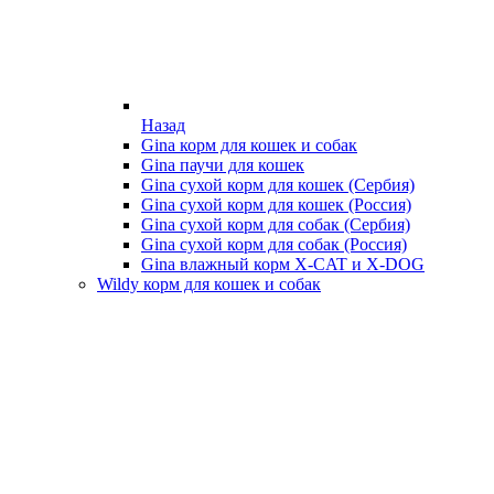
Назад
Gina корм для кошек и собак
Gina паучи для кошек
Gina сухой корм для кошек (Сербия)
Gina сухой корм для кошек (Россия)
Gina сухой корм для собак (Сербия)
Gina сухой корм для собак (Россия)
Gina влажный корм X-CAT и X-DOG
Wildy корм для кошек и собак