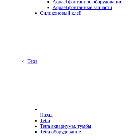
Aquael фонтанное оборудование
Aquael фонтанные запчасти
Силиконовый клей
Tetra
Назад
Tetra
Tetra аквариумы, тумбы
Tetra оборудование