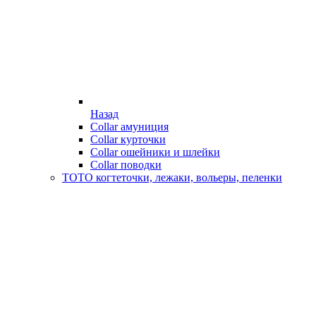
Назад
Collar амуниция
Collar курточки
Collar ошейники и шлейки
Collar поводки
ТОТО когтеточки, лежаки, вольеры, пеленки