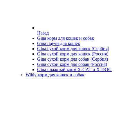
Назад
Gina корм для кошек и собак
Gina паучи для кошек
Gina сухой корм для кошек (Сербия)
Gina сухой корм для кошек (Россия)
Gina сухой корм для собак (Сербия)
Gina сухой корм для собак (Россия)
Gina влажный корм X-CAT и X-DOG
Wildy корм для кошек и собак