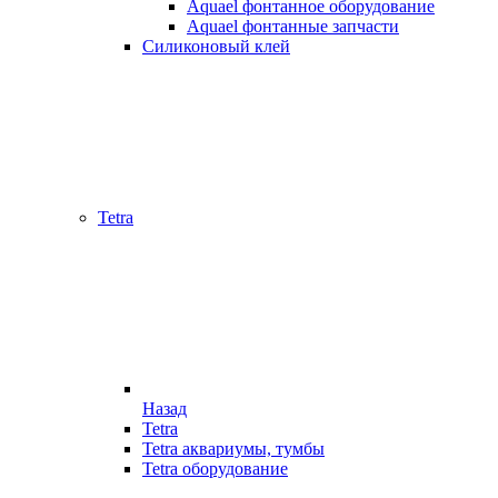
Aquael фонтанное оборудование
Aquael фонтанные запчасти
Силиконовый клей
Tetra
Назад
Tetra
Tetra аквариумы, тумбы
Tetra оборудование