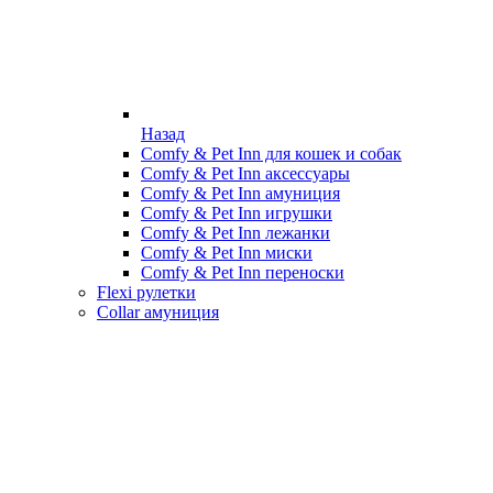
Назад
Comfy & Pet Inn для кошек и собак
Comfy & Pet Inn аксессуары
Comfy & Pet Inn амуниция
Comfy & Pet Inn игрушки
Comfy & Pet Inn лежанки
Comfy & Pet Inn миски
Comfy & Pet Inn переноски
Flexi рулетки
Collar амуниция