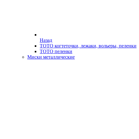
Назад
ТОТО когтеточки, лежаки, вольеры, пеленки
ТОТО пеленки
Миски металлические