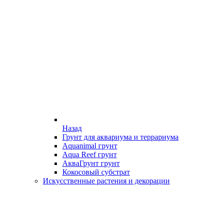
Назад
Грунт для аквариума и террариума
Aquanimal грунт
Aqua Reef грунт
АкваГрунт грунт
Кокосовый субстрат
Искусственные растения и декорации