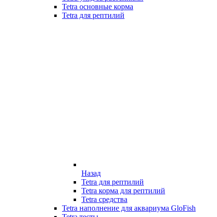
Tetra основные корма
Tetra для рептилий
Назад
Tetra для рептилий
Tetra корма для рептилий
Tetra средства
Tetra наполнение для аквариума GloFish
Tetra тесты