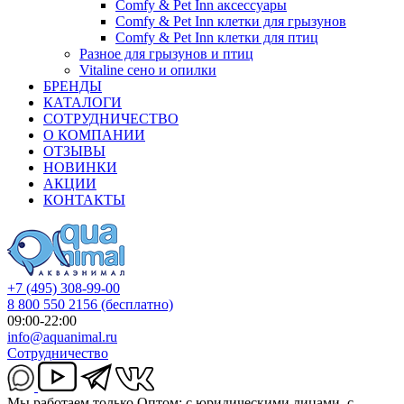
Comfy & Pet Inn аксессуары
Comfy & Pet Inn клетки для грызунов
Comfy & Pet Inn клетки для птиц
Разное для грызунов и птиц
Vitaline сено и опилки
БРЕНДЫ
КАТАЛОГИ
СОТРУДНИЧЕСТВО
О КОМПАНИИ
ОТЗЫВЫ
НОВИНКИ
АКЦИИ
КОНТАКТЫ
+7 (495) 308-99-00
8 800 550 2156
(бесплатно)
09:00-22:00
info@aquanimal.ru
Сотрудничество
Мы работаем только Оптом: с юридическими лицами, с