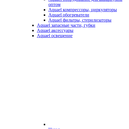
оптом
Aquael компрессоры, циркуляторы
Aquael обогреватели
Aquael фильтры, стерилизаторы
Aquael запасные части, губки
Aquael аксессуары
Aquael освещение