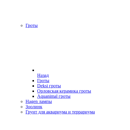
Гроты
Назад
Гроты
Deksi гроты
Орловская керамика гроты
Aquanimal гроты
Hagen лампы
Зоолинк
Грунт для аквариума и террариума