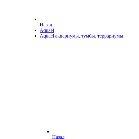
Назад
Aquael
Aquael аквариумы, тумбы, террариумы
Назад