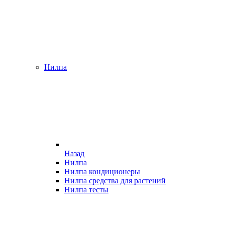
Нилпа
Назад
Нилпа
Нилпа кондиционеры
Нилпа средства для растений
Нилпа тесты