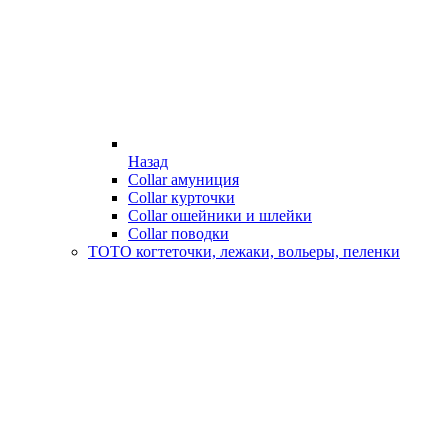
Назад
Collar амуниция
Collar курточки
Collar ошейники и шлейки
Collar поводки
ТОТО когтеточки, лежаки, вольеры, пеленки