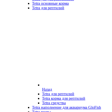
Tetra основные корма
Tetra для рептилий
Назад
Tetra для рептилий
Tetra корма для рептилий
Tetra средства
Tetra наполнение для аквариума GloFish
Tetra тесты