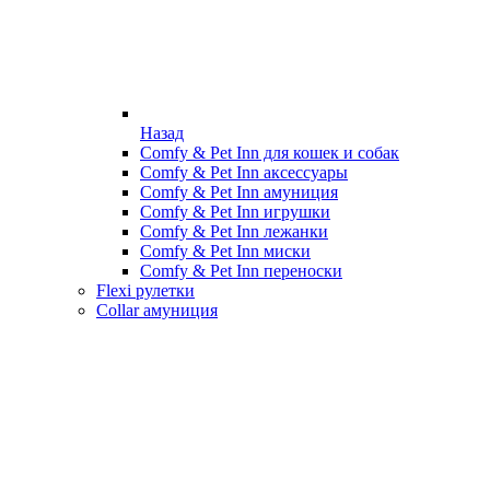
Назад
Comfy & Pet Inn для кошек и собак
Comfy & Pet Inn аксессуары
Comfy & Pet Inn амуниция
Comfy & Pet Inn игрушки
Comfy & Pet Inn лежанки
Comfy & Pet Inn миски
Comfy & Pet Inn переноски
Flexi рулетки
Collar амуниция