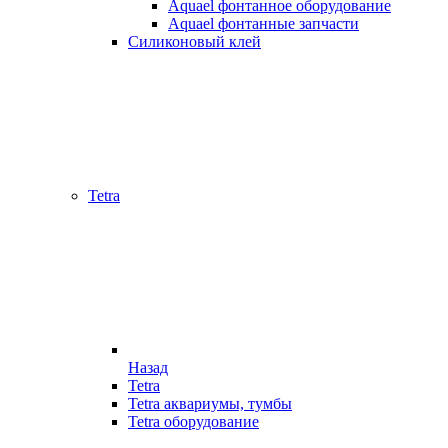
Aquael фонтанное оборудование
Aquael фонтанные запчасти
Силиконовый клей
Tetra
Назад
Tetra
Tetra аквариумы, тумбы
Tetra оборудование