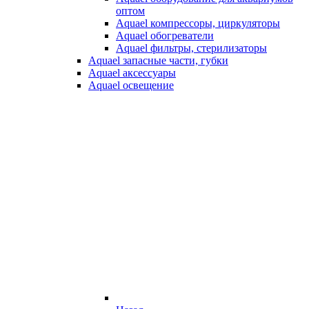
оптом
Aquael компрессоры, циркуляторы
Aquael обогреватели
Aquael фильтры, стерилизаторы
Aquael запасные части, губки
Aquael аксессуары
Aquael освещение