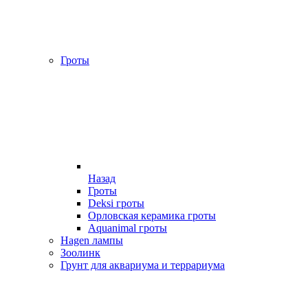
Гроты
Назад
Гроты
Deksi гроты
Орловская керамика гроты
Aquanimal гроты
Hagen лампы
Зоолинк
Грунт для аквариума и террариума