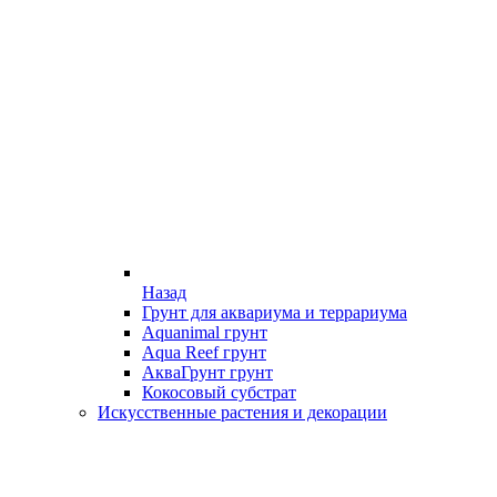
Назад
Грунт для аквариума и террариума
Aquanimal грунт
Aqua Reef грунт
АкваГрунт грунт
Кокосовый субстрат
Искусственные растения и декорации