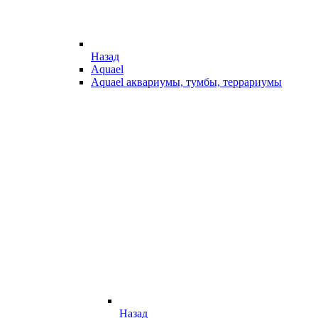
Назад
Aquael
Aquael аквариумы, тумбы, террариумы
Назад