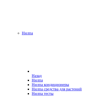
Нилпа
Назад
Нилпа
Нилпа кондиционеры
Нилпа средства для растений
Нилпа тесты