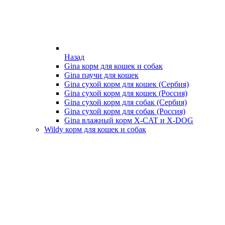
Назад
Gina корм для кошек и собак
Gina паучи для кошек
Gina сухой корм для кошек (Сербия)
Gina сухой корм для кошек (Россия)
Gina сухой корм для собак (Сербия)
Gina сухой корм для собак (Россия)
Gina влажный корм X-CAT и X-DOG
Wildy корм для кошек и собак