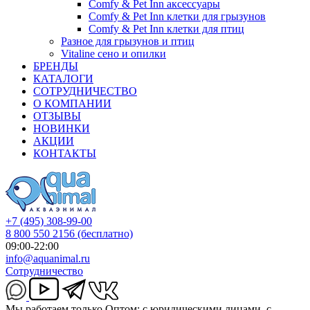
Comfy & Pet Inn аксессуары
Comfy & Pet Inn клетки для грызунов
Comfy & Pet Inn клетки для птиц
Разное для грызунов и птиц
Vitaline сено и опилки
БРЕНДЫ
КАТАЛОГИ
СОТРУДНИЧЕСТВО
О КОМПАНИИ
ОТЗЫВЫ
НОВИНКИ
АКЦИИ
КОНТАКТЫ
+7 (495) 308-99-00
8 800 550 2156
(бесплатно)
09:00-22:00
info@aquanimal.ru
Сотрудничество
Мы работаем только Оптом: с юридическими лицами, с