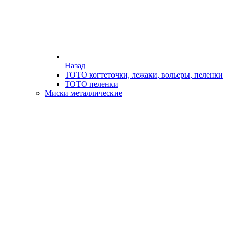
Назад
ТОТО когтеточки, лежаки, вольеры, пеленки
ТОТО пеленки
Миски металлические