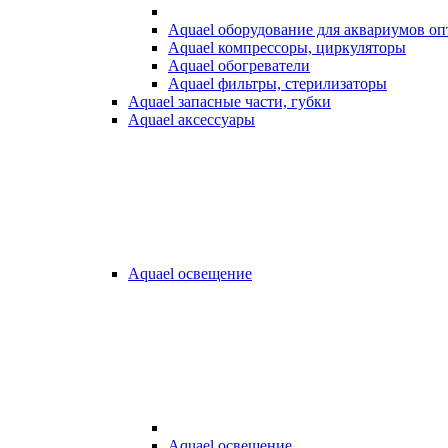
Aquael оборудование для аквариумов о
Aquael компрессоры, циркуляторы
Aquael обогреватели
Aquael фильтры, стерилизаторы
Aquael запасные части, губки
Aquael аксессуары
Aquael освещение
Aquael освещение