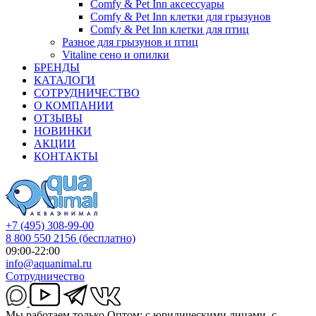
Comfy & Pet Inn аксессуары
Comfy & Pet Inn клетки для грызунов
Comfy & Pet Inn клетки для птиц
Разное для грызунов и птиц
Vitaline сено и опилки
БРЕНДЫ
КАТАЛОГИ
СОТРУДНИЧЕСТВО
О КОМПАНИИ
ОТЗЫВЫ
НОВИНКИ
АКЦИИ
КОНТАКТЫ
+7 (495) 308-99-00
8 800 550 2156
(бесплатно)
09:00-22:00
info@aquanimal.ru
Сотрудничество
Мы работаем только Оптом: с юридическими лицами, с