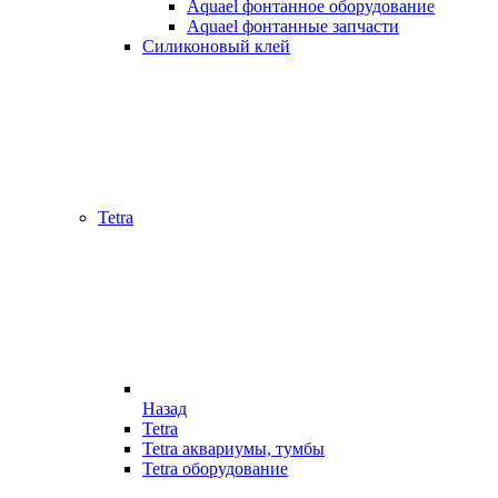
Aquael фонтанное оборудование
Aquael фонтанные запчасти
Силиконовый клей
Tetra
Назад
Tetra
Tetra аквариумы, тумбы
Tetra оборудование