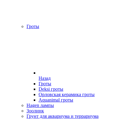
Гроты
Назад
Гроты
Deksi гроты
Орловская керамика гроты
Aquanimal гроты
Hagen лампы
Зоолинк
Грунт для аквариума и террариума