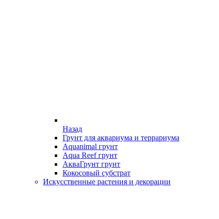
Назад
Грунт для аквариума и террариума
Aquanimal грунт
Aqua Reef грунт
АкваГрунт грунт
Кокосовый субстрат
Искусственные растения и декорации