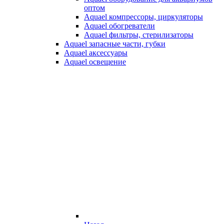
оптом
Aquael компрессоры, циркуляторы
Aquael обогреватели
Aquael фильтры, стерилизаторы
Aquael запасные части, губки
Aquael аксессуары
Aquael освещение