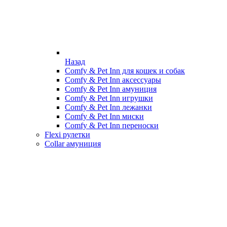
Назад
Comfy & Pet Inn для кошек и собак
Comfy & Pet Inn аксессуары
Comfy & Pet Inn амуниция
Comfy & Pet Inn игрушки
Comfy & Pet Inn лежанки
Comfy & Pet Inn миски
Comfy & Pet Inn переноски
Flexi рулетки
Collar амуниция