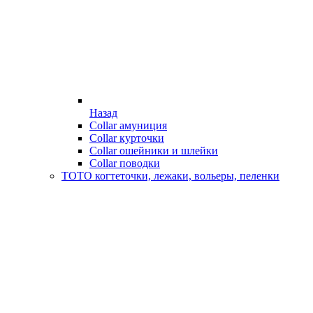
Назад
Collar амуниция
Collar курточки
Collar ошейники и шлейки
Collar поводки
ТОТО когтеточки, лежаки, вольеры, пеленки