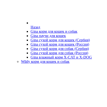
Назад
Gina корм для кошек и собак
Gina паучи для кошек
Gina сухой корм для кошек (Сербия)
Gina сухой корм для кошек (Россия)
Gina сухой корм для собак (Сербия)
Gina сухой корм для собак (Россия)
Gina влажный корм X-CAT и X-DOG
Wildy корм для кошек и собак