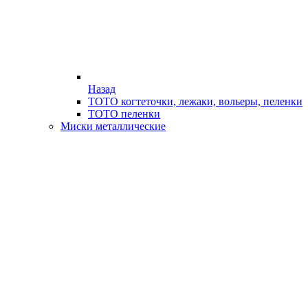
Назад
ТОТО когтеточки, лежаки, вольеры, пеленки
ТОТО пеленки
Миски металлические