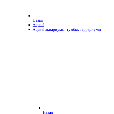
Назад
Aquael
Aquael аквариумы, тумбы, террариумы
Назад