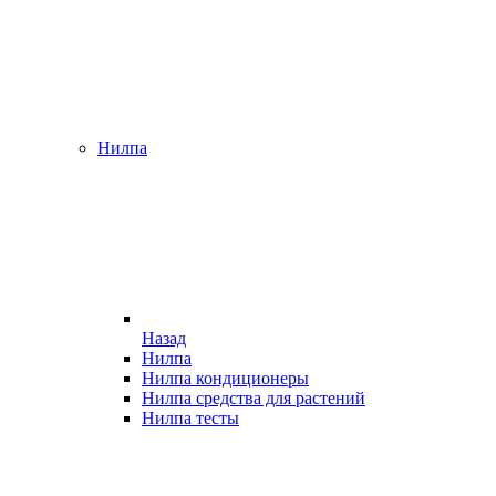
Нилпа
Назад
Нилпа
Нилпа кондиционеры
Нилпа средства для растений
Нилпа тесты