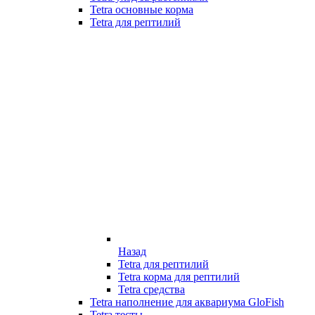
Tetra основные корма
Tetra для рептилий
Назад
Tetra для рептилий
Tetra корма для рептилий
Tetra средства
Tetra наполнение для аквариума GloFish
Tetra тесты