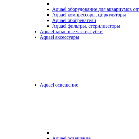
Aquael оборудование для аквариумов о
Aquael компрессоры, циркуляторы
Aquael обогреватели
Aquael фильтры, стерилизаторы
Aquael запасные части, губки
Aquael аксессуары
Aquael освещение
Aquael освещение