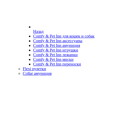
Назад
Comfy & Pet Inn для кошек и собак
Comfy & Pet Inn аксессуары
Comfy & Pet Inn амуниция
Comfy & Pet Inn игрушки
Comfy & Pet Inn лежанки
Comfy & Pet Inn миски
Comfy & Pet Inn переноски
Flexi рулетки
Collar амуниция