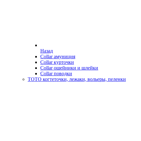
Назад
Collar амуниция
Collar курточки
Collar ошейники и шлейки
Collar поводки
ТОТО когтеточки, лежаки, вольеры, пеленки