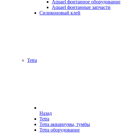
Aquael фонтанное оборудование
Aquael фонтанные запчасти
Силиконовый клей
Tetra
Назад
Tetra
Tetra аквариумы, тумбы
Tetra оборудование