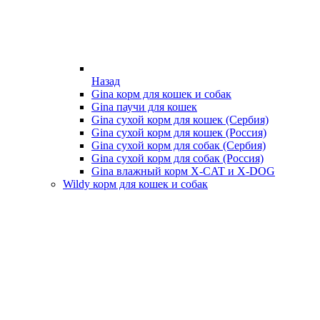
Назад
Gina корм для кошек и собак
Gina паучи для кошек
Gina сухой корм для кошек (Сербия)
Gina сухой корм для кошек (Россия)
Gina сухой корм для собак (Сербия)
Gina сухой корм для собак (Россия)
Gina влажный корм X-CAT и X-DOG
Wildy корм для кошек и собак