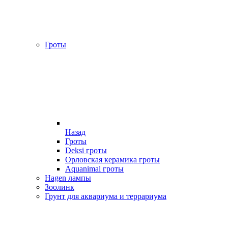
Гроты
Назад
Гроты
Deksi гроты
Орловская керамика гроты
Aquanimal гроты
Hagen лампы
Зоолинк
Грунт для аквариума и террариума