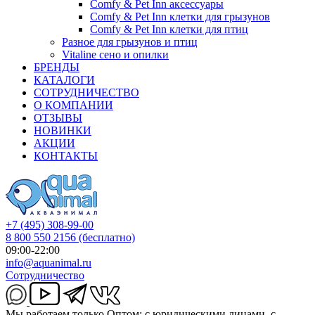
Comfy & Pet Inn аксессуары
Comfy & Pet Inn клетки для грызунов
Comfy & Pet Inn клетки для птиц
Разное для грызунов и птиц
Vitaline сено и опилки
БРЕНДЫ
КАТАЛОГИ
СОТРУДНИЧЕСТВО
О КОМПАНИИ
ОТЗЫВЫ
НОВИНКИ
АКЦИИ
КОНТАКТЫ
+7 (495) 308-99-00
8 800 550 2156
(бесплатно)
09:00-22:00
info@aquanimal.ru
Сотрудничество
Мы работаем только Оптом: с юридическими лицами, с