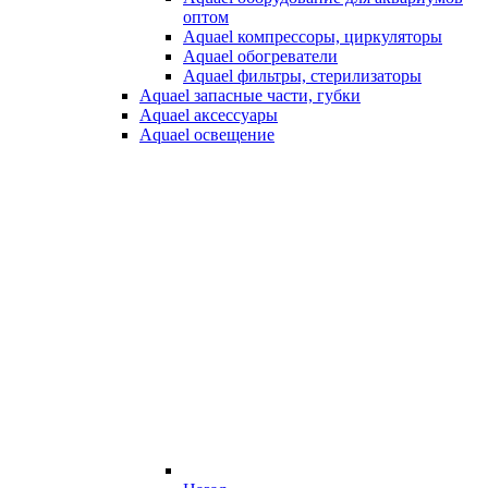
оптом
Aquael компрессоры, циркуляторы
Aquael обогреватели
Aquael фильтры, стерилизаторы
Aquael запасные части, губки
Aquael аксессуары
Aquael освещение