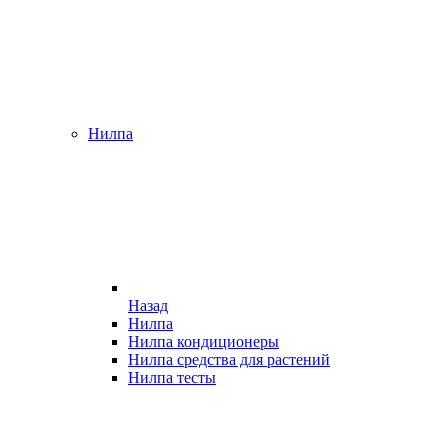
Нилпа
Назад
Нилпа
Нилпа кондиционеры
Нилпа средства для растений
Нилпа тесты