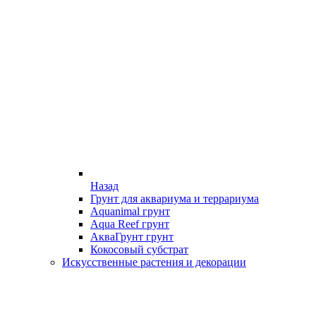
Назад
Грунт для аквариума и террариума
Aquanimal грунт
Aqua Reef грунт
АкваГрунт грунт
Кокосовый субстрат
Искусственные растения и декорации