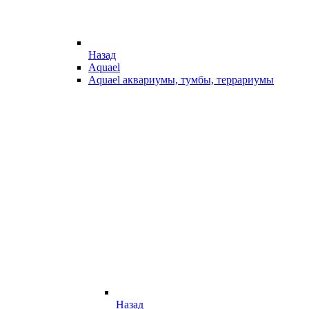
Назад
Aquael
Aquael аквариумы, тумбы, террариумы
Назад