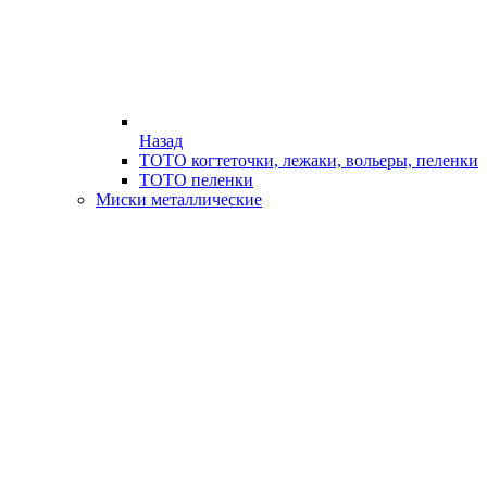
Назад
ТОТО когтеточки, лежаки, вольеры, пеленки
ТОТО пеленки
Миски металлические