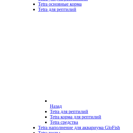
Tetra основные корма
Tetra для рептилий
Назад
Tetra для рептилий
Tetra корма для рептилий
Tetra средства
Tetra наполнение для аквариума GloFish
Tetra тесты