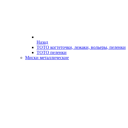
Назад
ТОТО когтеточки, лежаки, вольеры, пеленки
ТОТО пеленки
Миски металлические