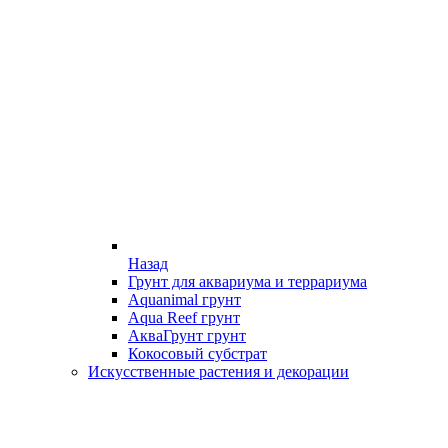
Назад
Грунт для аквариума и террариума
Aquanimal грунт
Aqua Reef грунт
АкваГрунт грунт
Кокосовый субстрат
Искусственные растения и декорации