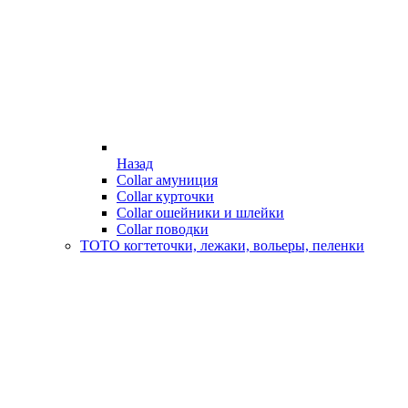
Назад
Collar амуниция
Collar курточки
Collar ошейники и шлейки
Collar поводки
ТОТО когтеточки, лежаки, вольеры, пеленки