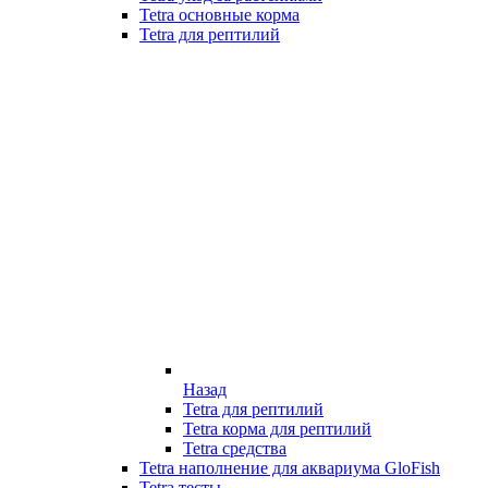
Tetra основные корма
Tetra для рептилий
Назад
Tetra для рептилий
Tetra корма для рептилий
Tetra средства
Tetra наполнение для аквариума GloFish
Tetra тесты