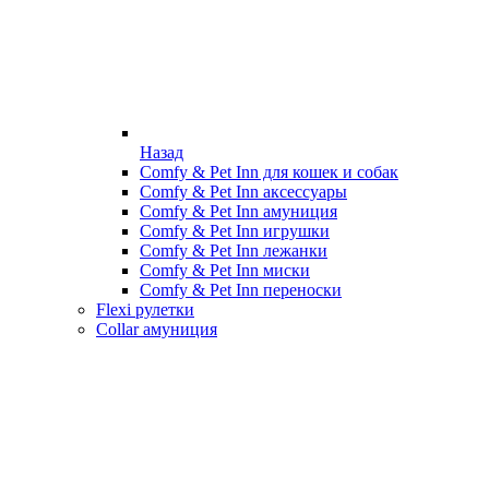
Назад
Comfy & Pet Inn для кошек и собак
Comfy & Pet Inn аксессуары
Comfy & Pet Inn амуниция
Comfy & Pet Inn игрушки
Comfy & Pet Inn лежанки
Comfy & Pet Inn миски
Comfy & Pet Inn переноски
Flexi рулетки
Collar амуниция