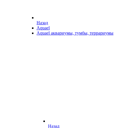
Назад
Aquael
Aquael аквариумы, тумбы, террариумы
Назад