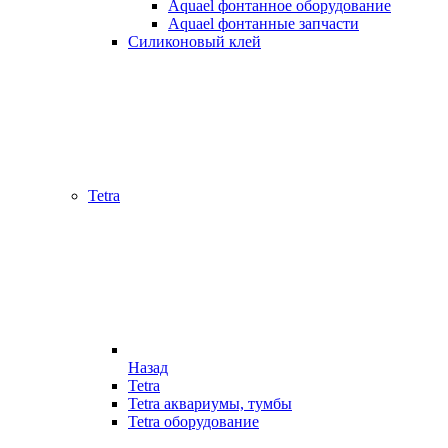
Aquael фонтанное оборудование
Aquael фонтанные запчасти
Силиконовый клей
Tetra
Назад
Tetra
Tetra аквариумы, тумбы
Tetra оборудование