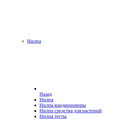
Нилпа
Назад
Нилпа
Нилпа кондиционеры
Нилпа средства для растений
Нилпа тесты