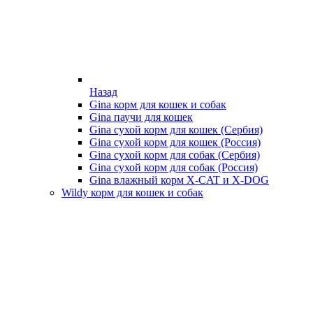
Назад
Gina корм для кошек и собак
Gina паучи для кошек
Gina сухой корм для кошек (Сербия)
Gina сухой корм для кошек (Россия)
Gina сухой корм для собак (Сербия)
Gina сухой корм для собак (Россия)
Gina влажный корм X-CAT и X-DOG
Wildy корм для кошек и собак