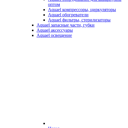
оптом
Aquael компрессоры, циркуляторы
Aquael обогреватели
Aquael фильтры, стерилизаторы
Aquael запасные части, губки
Aquael аксессуары
Aquael освещение