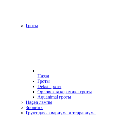
Гроты
Назад
Гроты
Deksi гроты
Орловская керамика гроты
Aquanimal гроты
Hagen лампы
Зоолинк
Грунт для аквариума и террариума