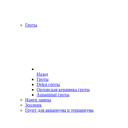
Гроты
Назад
Гроты
Deksi гроты
Орловская керамика гроты
Aquanimal гроты
Hagen лампы
Зоолинк
Грунт для аквариума и террариума