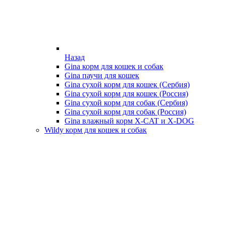
Назад
Gina корм для кошек и собак
Gina паучи для кошек
Gina сухой корм для кошек (Сербия)
Gina сухой корм для кошек (Россия)
Gina сухой корм для собак (Сербия)
Gina сухой корм для собак (Россия)
Gina влажный корм X-CAT и X-DOG
Wildy корм для кошек и собак