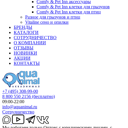
Comfy & Pet Inn аксессуары
Comfy & Pet Inn клетки для грызунов
Comfy & Pet Inn клетки для птиц
Разное для грызунов и птиц
Vitaline сено и опилки
БРЕНДЫ
КАТАЛОГИ
СОТРУДНИЧЕСТВО
О КОМПАНИИ
ОТЗЫВЫ
НОВИНКИ
АКЦИИ
КОНТАКТЫ
+7 (495) 308-99-00
8 800 550 2156
(бесплатно)
09:00-22:00
info@aquanimal.ru
Сотрудничество
Мы работаем только Оптом: с юридическими лицами, с