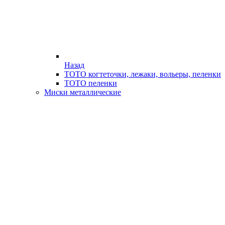
Назад
ТОТО когтеточки, лежаки, вольеры, пеленки
ТОТО пеленки
Миски металлические