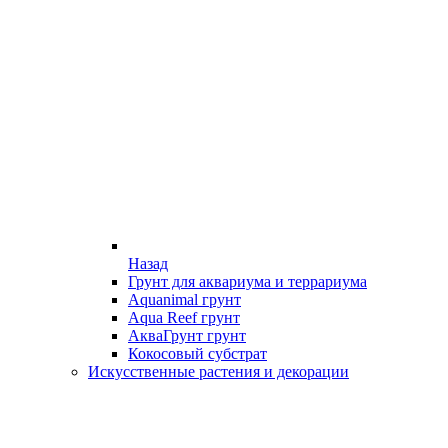
Назад
Грунт для аквариума и террариума
Aquanimal грунт
Aqua Reef грунт
АкваГрунт грунт
Кокосовый субстрат
Искусственные растения и декорации