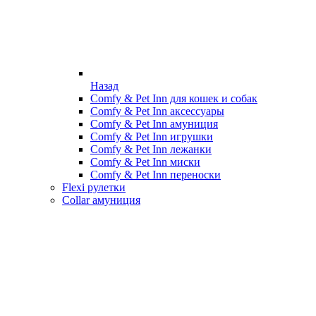
Назад
Comfy & Pet Inn для кошек и собак
Comfy & Pet Inn аксессуары
Comfy & Pet Inn амуниция
Comfy & Pet Inn игрушки
Comfy & Pet Inn лежанки
Comfy & Pet Inn миски
Comfy & Pet Inn переноски
Flexi рулетки
Collar амуниция