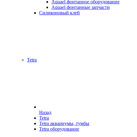
Aquael фонтанное оборудование
Aquael фонтанные запчасти
Силиконовый клей
Tetra
Назад
Tetra
Tetra аквариумы, тумбы
Tetra оборудование