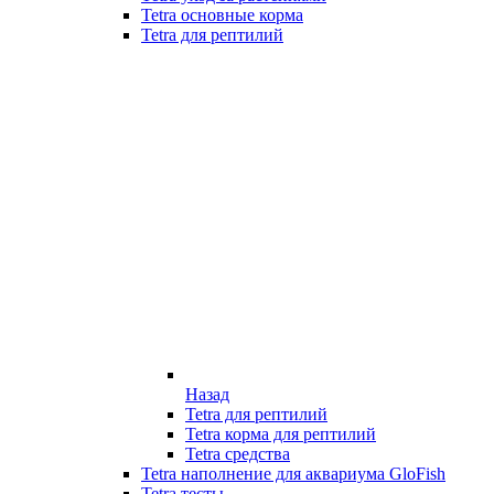
Tetra основные корма
Tetra для рептилий
Назад
Tetra для рептилий
Tetra корма для рептилий
Tetra средства
Tetra наполнение для аквариума GloFish
Tetra тесты