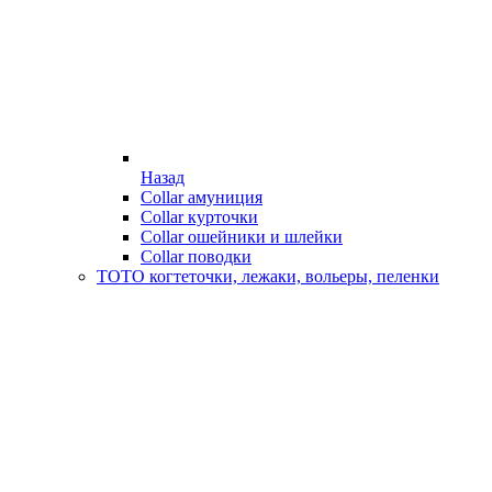
Назад
Collar амуниция
Collar курточки
Collar ошейники и шлейки
Collar поводки
ТОТО когтеточки, лежаки, вольеры, пеленки