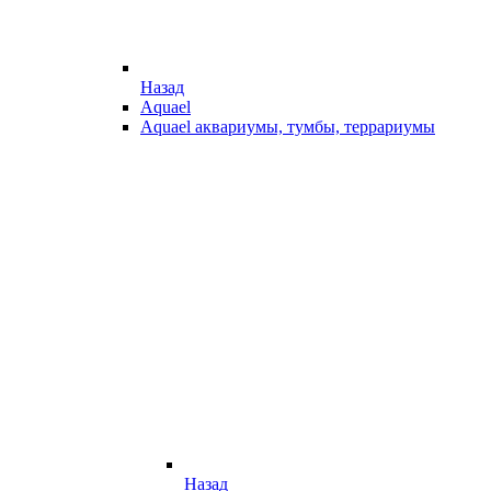
Назад
Aquael
Aquael аквариумы, тумбы, террариумы
Назад