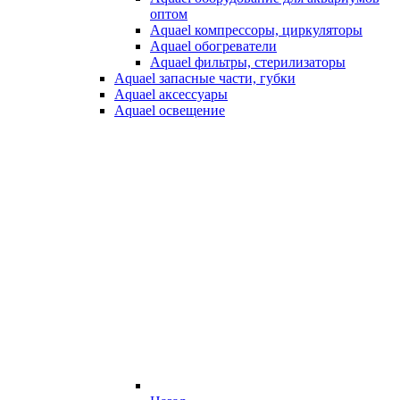
оптом
Aquael компрессоры, циркуляторы
Aquael обогреватели
Aquael фильтры, стерилизаторы
Aquael запасные части, губки
Aquael аксессуары
Aquael освещение