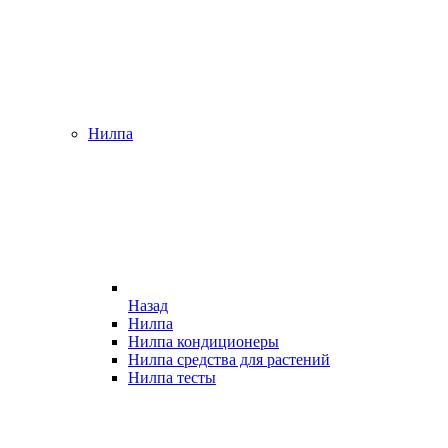
Нилпа
Назад
Нилпа
Нилпа кондиционеры
Нилпа средства для растений
Нилпа тесты