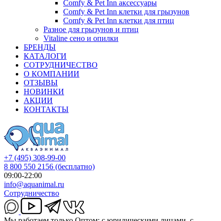
Comfy & Pet Inn аксессуары
Comfy & Pet Inn клетки для грызунов
Comfy & Pet Inn клетки для птиц
Разное для грызунов и птиц
Vitaline сено и опилки
БРЕНДЫ
КАТАЛОГИ
СОТРУДНИЧЕСТВО
О КОМПАНИИ
ОТЗЫВЫ
НОВИНКИ
АКЦИИ
КОНТАКТЫ
+7 (495) 308-99-00
8 800 550 2156
(бесплатно)
09:00-22:00
info@aquanimal.ru
Сотрудничество
Мы работаем только Оптом: с юридическими лицами, с