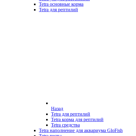
Tetra основные корма
Tetra для рептилий
Назад
Tetra для рептилий
Tetra корма для рептилий
Tetra средства
Tetra наполнение для аквариума GloFish
Tetra тесты