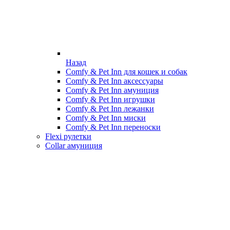
Назад
Comfy & Pet Inn для кошек и собак
Comfy & Pet Inn аксессуары
Comfy & Pet Inn амуниция
Comfy & Pet Inn игрушки
Comfy & Pet Inn лежанки
Comfy & Pet Inn миски
Comfy & Pet Inn переноски
Flexi рулетки
Collar амуниция