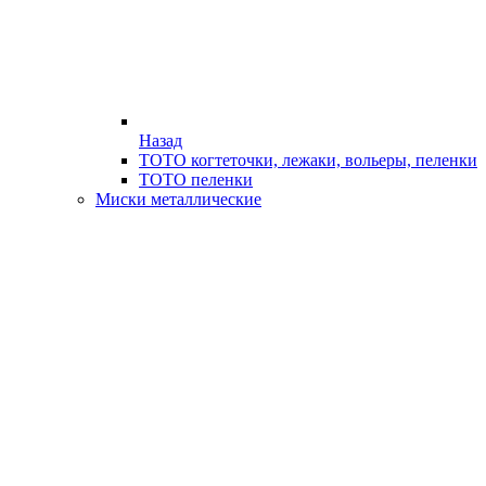
Назад
ТОТО когтеточки, лежаки, вольеры, пеленки
ТОТО пеленки
Миски металлические