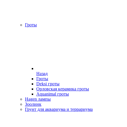
Гроты
Назад
Гроты
Deksi гроты
Орловская керамика гроты
Aquanimal гроты
Hagen лампы
Зоолинк
Грунт для аквариума и террариума