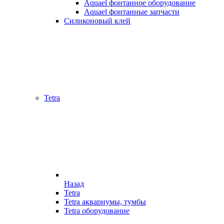
Aquael фонтанное оборудование
Aquael фонтанные запчасти
Силиконовый клей
Tetra
Назад
Tetra
Tetra аквариумы, тумбы
Tetra оборудование