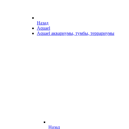
Назад
Aquael
Aquael аквариумы, тумбы, террариумы
Назад