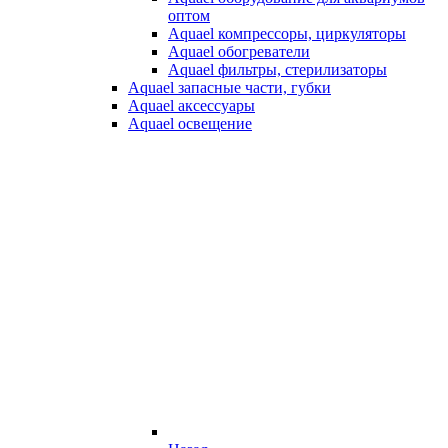
оптом
Aquael компрессоры, циркуляторы
Aquael обогреватели
Aquael фильтры, стерилизаторы
Aquael запасные части, губки
Aquael аксессуары
Aquael освещение