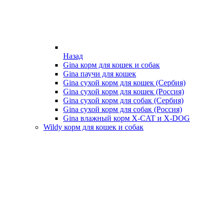
Назад
Gina корм для кошек и собак
Gina паучи для кошек
Gina сухой корм для кошек (Сербия)
Gina сухой корм для кошек (Россия)
Gina сухой корм для собак (Сербия)
Gina сухой корм для собак (Россия)
Gina влажный корм X-CAT и X-DOG
Wildy корм для кошек и собак