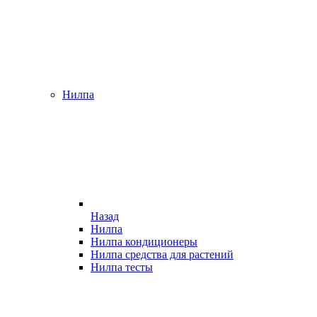
Нилпа
Назад
Нилпа
Нилпа кондиционеры
Нилпа средства для растений
Нилпа тесты