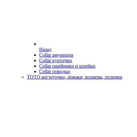
Назад
Collar амуниция
Collar курточки
Collar ошейники и шлейки
Collar поводки
ТОТО когтеточки, лежаки, вольеры, пеленки