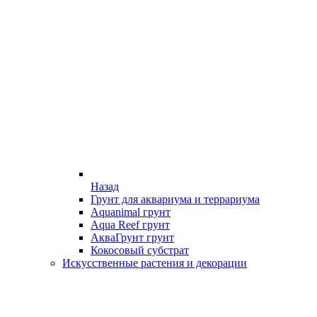
Назад
Грунт для аквариума и террариума
Aquanimal грунт
Aqua Reef грунт
АкваГрунт грунт
Кокосовый субстрат
Искусственные растения и декорации