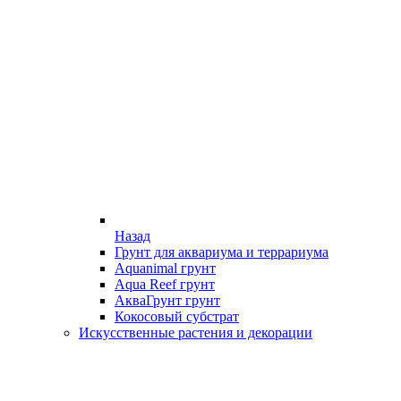
Назад
Грунт для аквариума и террариума
Aquanimal грунт
Aqua Reef грунт
АкваГрунт грунт
Кокосовый субстрат
Искусственные растения и декорации