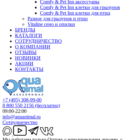
Comfy & Pet Inn аксессуары
Comfy & Pet Inn клетки для грызунов
Comfy & Pet Inn клетки для птиц
Разное для грызунов и птиц
Vitaline сено и опилки
БРЕНДЫ
КАТАЛОГИ
СОТРУДНИЧЕСТВО
О КОМПАНИИ
ОТЗЫВЫ
НОВИНКИ
АКЦИИ
КОНТАКТЫ
+7 (495) 308-99-00
8 800 550 2156
(бесплатно)
09:00-22:00
info@aquanimal.ru
Сотрудничество
Мы работаем только Оптом: с юридическими лицами, с