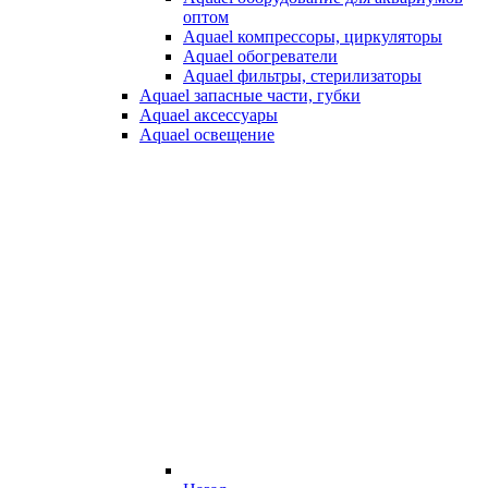
оптом
Aquael компрессоры, циркуляторы
Aquael обогреватели
Aquael фильтры, стерилизаторы
Aquael запасные части, губки
Aquael аксессуары
Aquael освещение