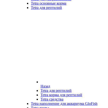
Tetra основные корма
Tetra для рептилий
Назад
Tetra для рептилий
Tetra корма для рептилий
Tetra средства
Tetra наполнение для аквариума GloFish
Tetra тесты