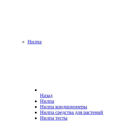
Нилпа
Назад
Нилпа
Нилпа кондиционеры
Нилпа средства для растений
Нилпа тесты