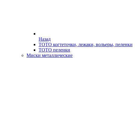
Назад
ТОТО когтеточки, лежаки, вольеры, пеленки
ТОТО пеленки
Миски металлические