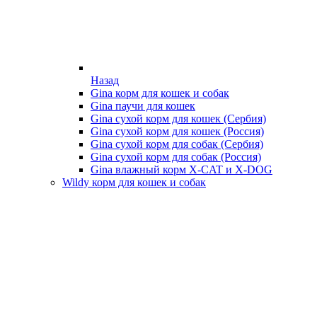
Назад
Gina корм для кошек и собак
Gina паучи для кошек
Gina сухой корм для кошек (Сербия)
Gina сухой корм для кошек (Россия)
Gina сухой корм для собак (Сербия)
Gina сухой корм для собак (Россия)
Gina влажный корм X-CAT и X-DOG
Wildy корм для кошек и собак