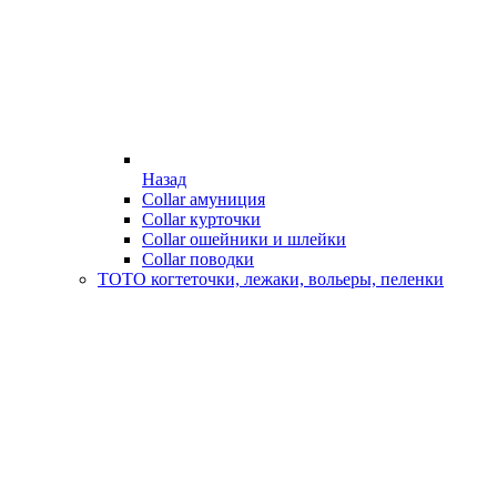
Назад
Collar амуниция
Collar курточки
Collar ошейники и шлейки
Collar поводки
ТОТО когтеточки, лежаки, вольеры, пеленки