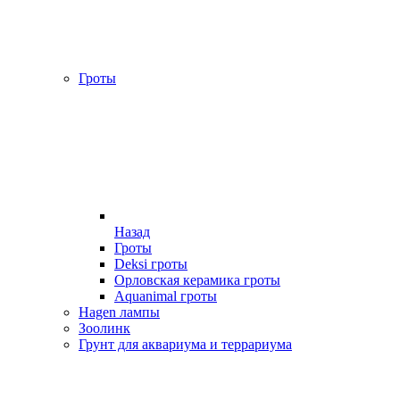
Гроты
Назад
Гроты
Deksi гроты
Орловская керамика гроты
Aquanimal гроты
Hagen лампы
Зоолинк
Грунт для аквариума и террариума