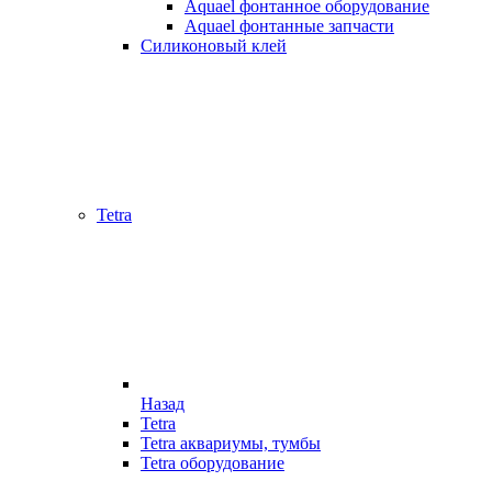
Aquael фонтанное оборудование
Aquael фонтанные запчасти
Силиконовый клей
Tetra
Назад
Tetra
Tetra аквариумы, тумбы
Tetra оборудование