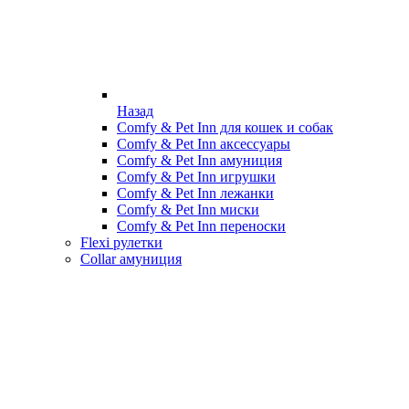
Назад
Comfy & Pet Inn для кошек и собак
Comfy & Pet Inn аксессуары
Comfy & Pet Inn амуниция
Comfy & Pet Inn игрушки
Comfy & Pet Inn лежанки
Comfy & Pet Inn миски
Comfy & Pet Inn переноски
Flexi рулетки
Collar амуниция