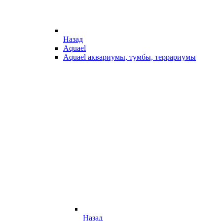
Назад
Aquael
Aquael аквариумы, тумбы, террариумы
Назад