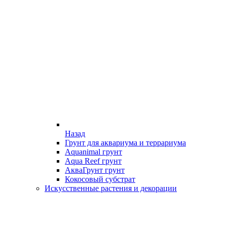
Назад
Грунт для аквариума и террариума
Aquanimal грунт
Aqua Reef грунт
АкваГрунт грунт
Кокосовый субстрат
Искусственные растения и декорации