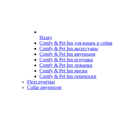
Назад
Comfy & Pet Inn для кошек и собак
Comfy & Pet Inn аксессуары
Comfy & Pet Inn амуниция
Comfy & Pet Inn игрушки
Comfy & Pet Inn лежанки
Comfy & Pet Inn миски
Comfy & Pet Inn переноски
Flexi рулетки
Collar амуниция