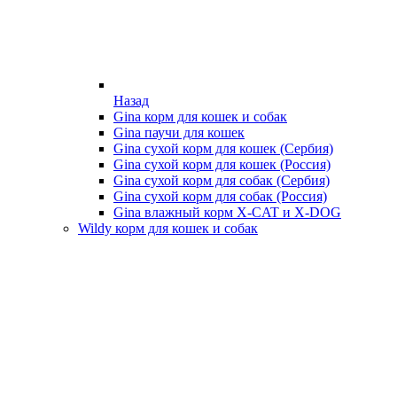
Назад
Gina корм для кошек и собак
Gina паучи для кошек
Gina сухой корм для кошек (Сербия)
Gina сухой корм для кошек (Россия)
Gina сухой корм для собак (Сербия)
Gina сухой корм для собак (Россия)
Gina влажный корм X-CAT и X-DOG
Wildy корм для кошек и собак