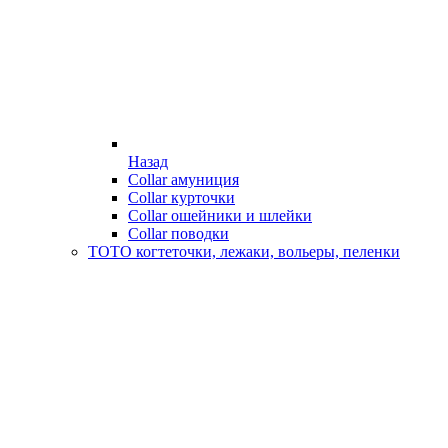
Назад
Collar амуниция
Collar курточки
Collar ошейники и шлейки
Collar поводки
ТОТО когтеточки, лежаки, вольеры, пеленки