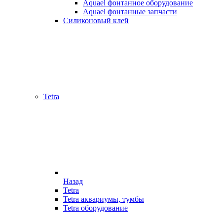
Aquael фонтанное оборудование
Aquael фонтанные запчасти
Силиконовый клей
Tetra
Назад
Tetra
Tetra аквариумы, тумбы
Tetra оборудование