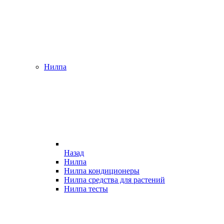
Нилпа
Назад
Нилпа
Нилпа кондиционеры
Нилпа средства для растений
Нилпа тесты