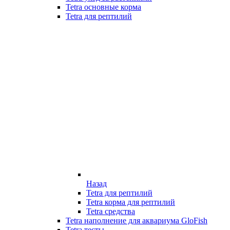
Tetra основные корма
Tetra для рептилий
Назад
Tetra для рептилий
Tetra корма для рептилий
Tetra средства
Tetra наполнение для аквариума GloFish
Tetra тесты