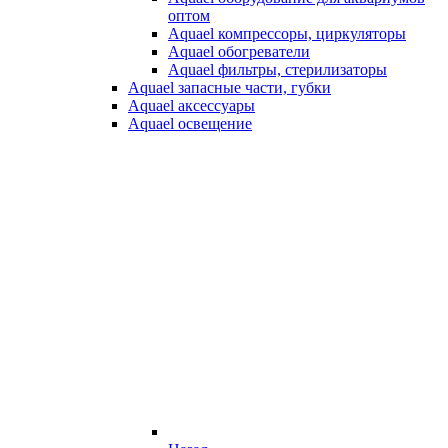
оптом
Aquael компрессоры, циркуляторы
Aquael обогреватели
Aquael фильтры, стерилизаторы
Aquael запасные части, губки
Aquael аксессуары
Aquael освещение