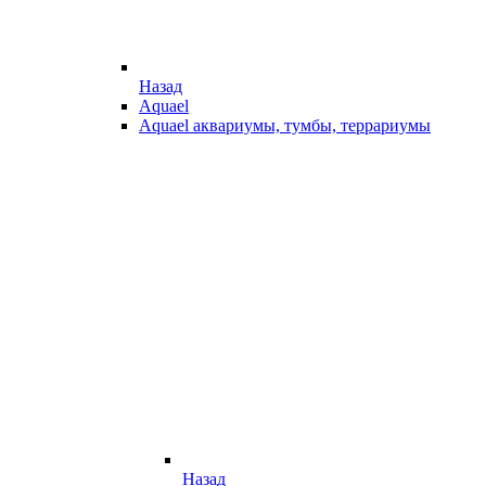
Назад
Aquael
Aquael аквариумы, тумбы, террариумы
Назад