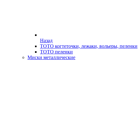
Назад
ТОТО когтеточки, лежаки, вольеры, пеленки
ТОТО пеленки
Миски металлические