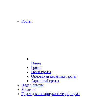
Гроты
Назад
Гроты
Deksi гроты
Орловская керамика гроты
Aquanimal гроты
Hagen лампы
Зоолинк
Грунт для аквариума и террариума