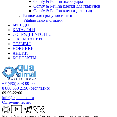
Comfy & Pet Inn аксессуары
Comfy & Pet Inn клетки для грызунов
Comfy & Pet Inn клетки для птиц
Разное для грызунов и птиц
Vitaline сено и опилки
БРЕНДЫ
КАТАЛОГИ
СОТРУДНИЧЕСТВО
О КОМПАНИИ
ОТЗЫВЫ
НОВИНКИ
АКЦИИ
КОНТАКТЫ
+7 (495) 308-99-00
8 800 550 2156
(бесплатно)
09:00-22:00
info@aquanimal.ru
Сотрудничество
Мы работаем только Оптом: с юридическими лицами, с