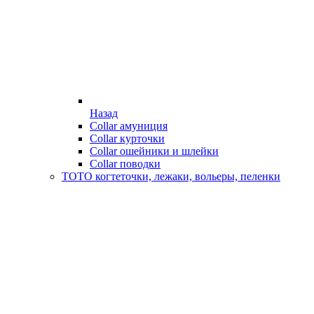
Назад
Collar амуниция
Collar курточки
Collar ошейники и шлейки
Collar поводки
ТОТО когтеточки, лежаки, вольеры, пеленки