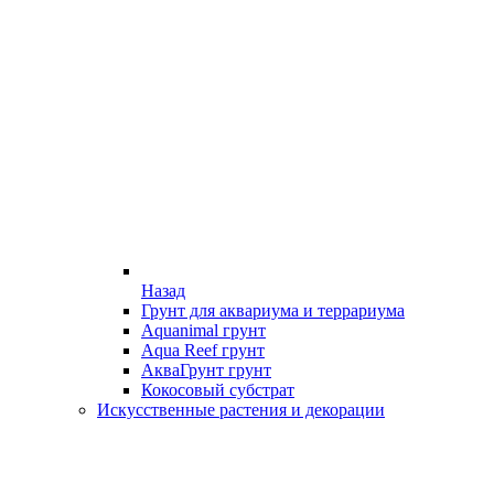
Назад
Грунт для аквариума и террариума
Aquanimal грунт
Aqua Reef грунт
АкваГрунт грунт
Кокосовый субстрат
Искусственные растения и декорации