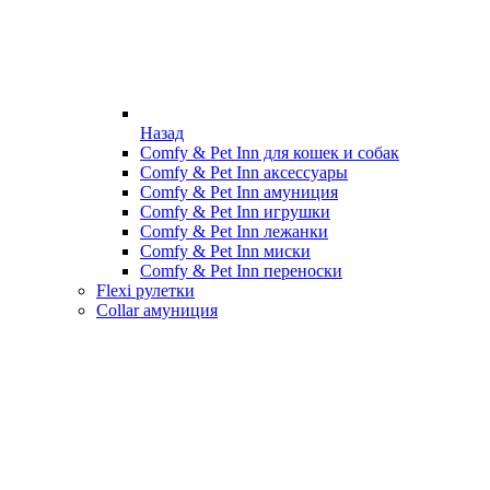
Назад
Comfy & Pet Inn для кошек и собак
Comfy & Pet Inn аксессуары
Comfy & Pet Inn амуниция
Comfy & Pet Inn игрушки
Comfy & Pet Inn лежанки
Comfy & Pet Inn миски
Comfy & Pet Inn переноски
Flexi рулетки
Collar амуниция