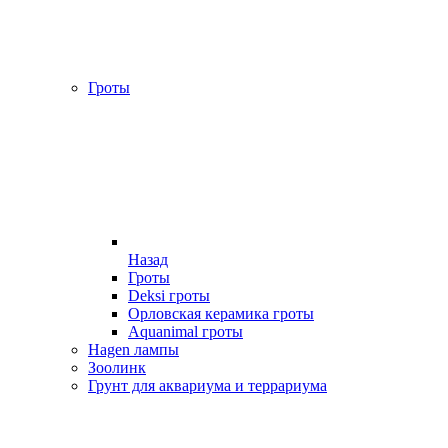
Гроты
Назад
Гроты
Deksi гроты
Орловская керамика гроты
Aquanimal гроты
Hagen лампы
Зоолинк
Грунт для аквариума и террариума