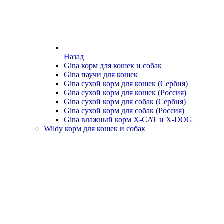
Назад
Gina корм для кошек и собак
Gina паучи для кошек
Gina сухой корм для кошек (Сербия)
Gina сухой корм для кошек (Россия)
Gina сухой корм для собак (Сербия)
Gina сухой корм для собак (Россия)
Gina влажный корм X-CAT и X-DOG
Wildy корм для кошек и собак