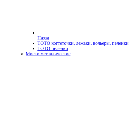
Назад
ТОТО когтеточки, лежаки, вольеры, пеленки
ТОТО пеленки
Миски металлические