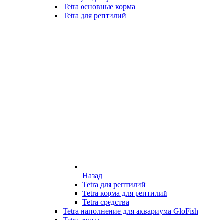
Tetra основные корма
Tetra для рептилий
Назад
Tetra для рептилий
Tetra корма для рептилий
Tetra средства
Tetra наполнение для аквариума GloFish
Tetra тесты