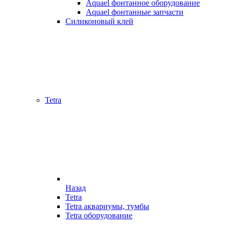
Aquael фонтанное оборудование
Aquael фонтанные запчасти
Силиконовый клей
Tetra
Назад
Tetra
Tetra аквариумы, тумбы
Tetra оборудование