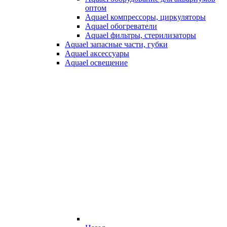
оптом
Aquael компрессоры, циркуляторы
Aquael обогреватели
Aquael фильтры, стерилизаторы
Aquael запасные части, губки
Aquael аксессуары
Aquael освещение