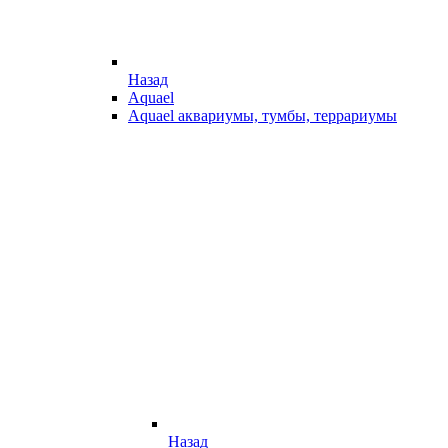
Назад
Aquael
Aquael аквариумы, тумбы, террариумы
Назад