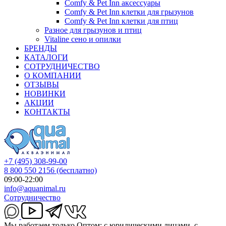
Comfy & Pet Inn аксессуары
Comfy & Pet Inn клетки для грызунов
Comfy & Pet Inn клетки для птиц
Разное для грызунов и птиц
Vitaline сено и опилки
БРЕНДЫ
КАТАЛОГИ
СОТРУДНИЧЕСТВО
О КОМПАНИИ
ОТЗЫВЫ
НОВИНКИ
АКЦИИ
КОНТАКТЫ
+7 (495) 308-99-00
8 800 550 2156
(бесплатно)
09:00-22:00
info@aquanimal.ru
Сотрудничество
Мы работаем только Оптом: с юридическими лицами, с