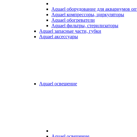
Aquael оборудование для аквариумов о
Aquael компрессоры, циркуляторы
Aquael обогреватели
Aquael фильтры, стерилизаторы
Aquael запасные части, губки
Aquael аксессуары
Aquael освещение
Aquael освещение