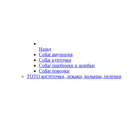
Назад
Collar амуниция
Collar курточки
Collar ошейники и шлейки
Collar поводки
ТОТО когтеточки, лежаки, вольеры, пеленки