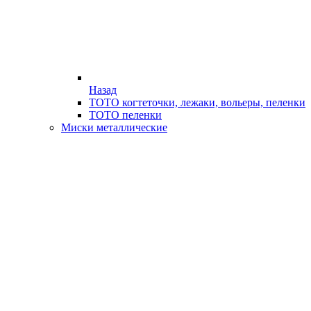
Назад
ТОТО когтеточки, лежаки, вольеры, пеленки
ТОТО пеленки
Миски металлические