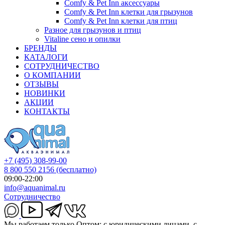
Comfy & Pet Inn аксессуары
Comfy & Pet Inn клетки для грызунов
Comfy & Pet Inn клетки для птиц
Разное для грызунов и птиц
Vitaline сено и опилки
БРЕНДЫ
КАТАЛОГИ
СОТРУДНИЧЕСТВО
О КОМПАНИИ
ОТЗЫВЫ
НОВИНКИ
АКЦИИ
КОНТАКТЫ
+7 (495) 308-99-00
8 800 550 2156
(бесплатно)
09:00-22:00
info@aquanimal.ru
Сотрудничество
Мы работаем только Оптом: с юридическими лицами, с