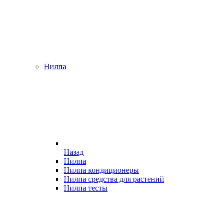
Нилпа
Назад
Нилпа
Нилпа кондиционеры
Нилпа средства для растений
Нилпа тесты