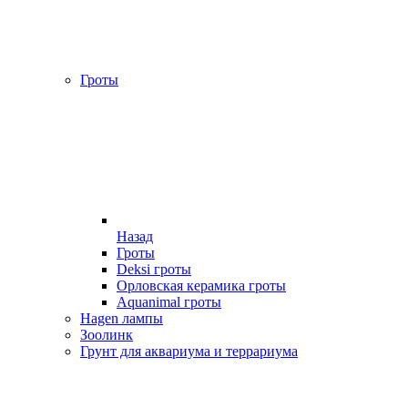
Гроты
Назад
Гроты
Deksi гроты
Орловская керамика гроты
Aquanimal гроты
Hagen лампы
Зоолинк
Грунт для аквариума и террариума