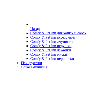
Назад
Comfy & Pet Inn для кошек и собак
Comfy & Pet Inn аксессуары
Comfy & Pet Inn амуниция
Comfy & Pet Inn игрушки
Comfy & Pet Inn лежанки
Comfy & Pet Inn миски
Comfy & Pet Inn переноски
Flexi рулетки
Collar амуниция