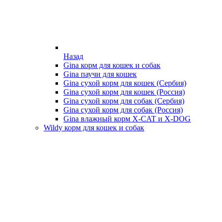
Назад
Gina корм для кошек и собак
Gina паучи для кошек
Gina сухой корм для кошек (Сербия)
Gina сухой корм для кошек (Россия)
Gina сухой корм для собак (Сербия)
Gina сухой корм для собак (Россия)
Gina влажный корм X-CAT и X-DOG
Wildy корм для кошек и собак