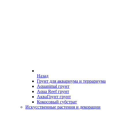
Назад
Грунт для аквариума и террариума
Aquanimal грунт
Aqua Reef грунт
АкваГрунт грунт
Кокосовый субстрат
Искусственные растения и декорации