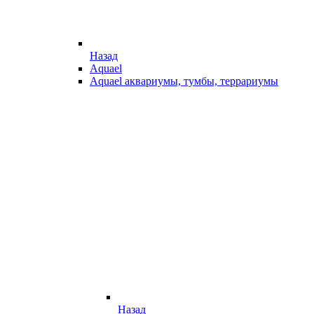
Назад
Aquael
Aquael аквариумы, тумбы, террариумы
Назад