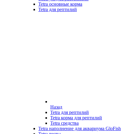
Tetra основные корма
Tetra для рептилий
Назад
Tetra для рептилий
Tetra корма для рептилий
Tetra средства
Tetra наполнение для аквариума GloFish
Tetra тесты