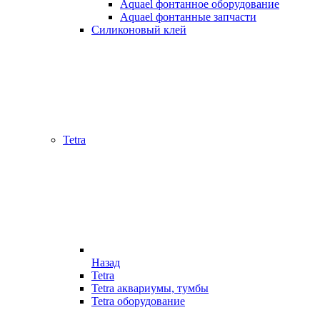
Aquael фонтанное оборудование
Aquael фонтанные запчасти
Силиконовый клей
Tetra
Назад
Tetra
Tetra аквариумы, тумбы
Tetra оборудование