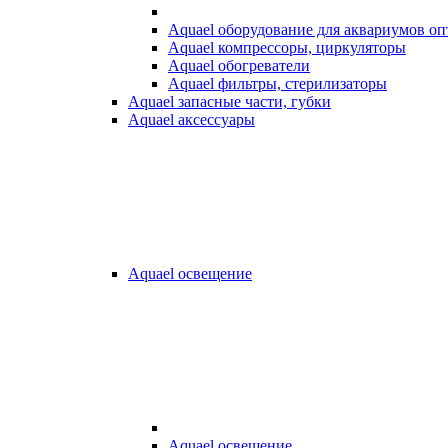
Aquael оборудование для аквариумов о
Aquael компрессоры, циркуляторы
Aquael обогреватели
Aquael фильтры, стерилизаторы
Aquael запасные части, губки
Aquael аксессуары
Aquael освещение
Aquael освещение