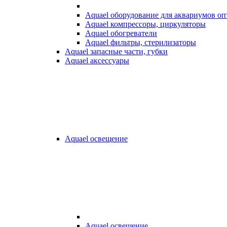
Aquael оборудование для аквариумов о
Aquael компрессоры, циркуляторы
Aquael обогреватели
Aquael фильтры, стерилизаторы
Aquael запасные части, губки
Aquael аксессуары
Aquael освещение
Aquael освещение