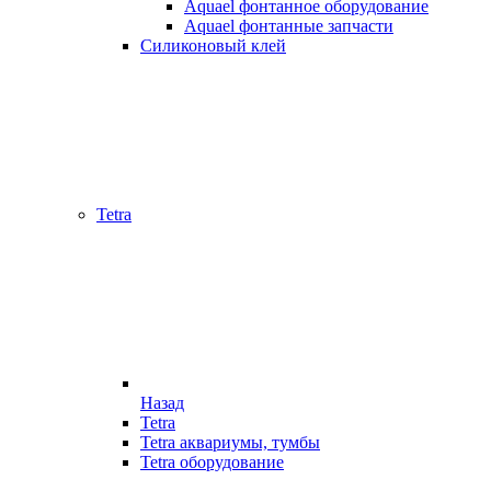
Aquael фонтанное оборудование
Aquael фонтанные запчасти
Силиконовый клей
Tetra
Назад
Tetra
Tetra аквариумы, тумбы
Tetra оборудование