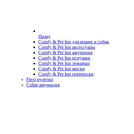
Назад
Comfy & Pet Inn для кошек и собак
Comfy & Pet Inn аксессуары
Comfy & Pet Inn амуниция
Comfy & Pet Inn игрушки
Comfy & Pet Inn лежанки
Comfy & Pet Inn миски
Comfy & Pet Inn переноски
Flexi рулетки
Collar амуниция