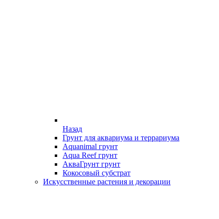
Назад
Грунт для аквариума и террариума
Aquanimal грунт
Aqua Reef грунт
АкваГрунт грунт
Кокосовый субстрат
Искусственные растения и декорации