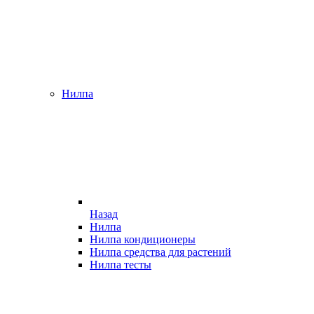
Нилпа
Назад
Нилпа
Нилпа кондиционеры
Нилпа средства для растений
Нилпа тесты