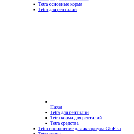
Tetra основные корма
Tetra для рептилий
Назад
Tetra для рептилий
Tetra корма для рептилий
Tetra средства
Tetra наполнение для аквариума GloFish
Tetra тесты