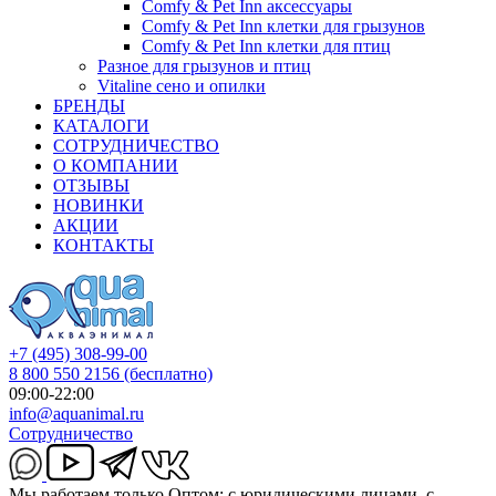
Comfy & Pet Inn аксессуары
Comfy & Pet Inn клетки для грызунов
Comfy & Pet Inn клетки для птиц
Разное для грызунов и птиц
Vitaline сено и опилки
БРЕНДЫ
КАТАЛОГИ
СОТРУДНИЧЕСТВО
О КОМПАНИИ
ОТЗЫВЫ
НОВИНКИ
АКЦИИ
КОНТАКТЫ
+7 (495) 308-99-00
8 800 550 2156
(бесплатно)
09:00-22:00
info@aquanimal.ru
Сотрудничество
Мы работаем только Оптом: с юридическими лицами, с