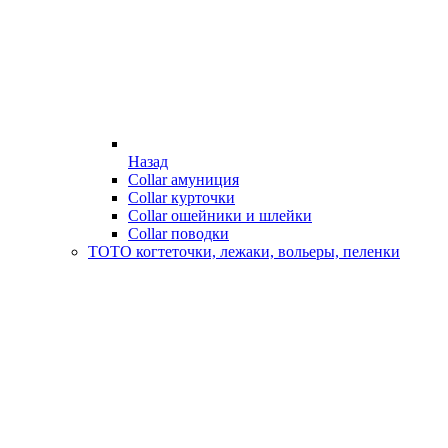
Назад
Collar амуниция
Collar курточки
Collar ошейники и шлейки
Collar поводки
ТОТО когтеточки, лежаки, вольеры, пеленки