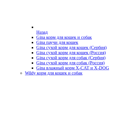
Назад
Gina корм для кошек и собак
Gina паучи для кошек
Gina сухой корм для кошек (Сербия)
Gina сухой корм для кошек (Россия)
Gina сухой корм для собак (Сербия)
Gina сухой корм для собак (Россия)
Gina влажный корм X-CAT и X-DOG
Wildy корм для кошек и собак