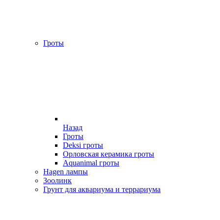
Гроты
Назад
Гроты
Deksi гроты
Орловская керамика гроты
Aquanimal гроты
Hagen лампы
Зоолинк
Грунт для аквариума и террариума