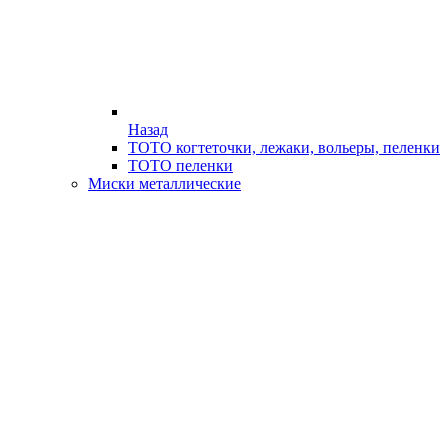
Назад
ТОТО когтеточки, лежаки, вольеры, пеленки
ТОТО пеленки
Миски металлические