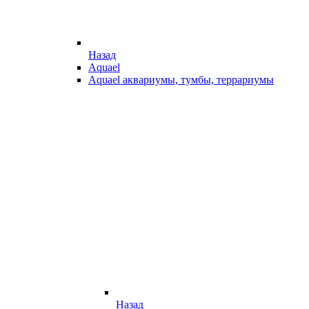
Назад
Aquael
Aquael аквариумы, тумбы, террариумы
Назад