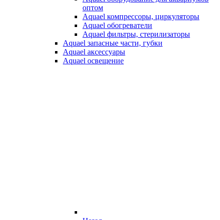
оптом
Aquael компрессоры, циркуляторы
Aquael обогреватели
Aquael фильтры, стерилизаторы
Aquael запасные части, губки
Aquael аксессуары
Aquael освещение