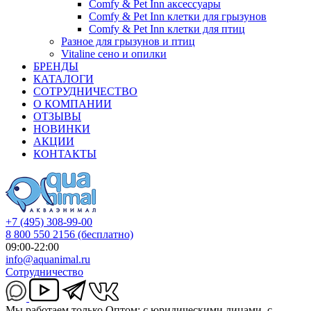
Comfy & Pet Inn аксессуары
Comfy & Pet Inn клетки для грызунов
Comfy & Pet Inn клетки для птиц
Разное для грызунов и птиц
Vitaline сено и опилки
БРЕНДЫ
КАТАЛОГИ
СОТРУДНИЧЕСТВО
О КОМПАНИИ
ОТЗЫВЫ
НОВИНКИ
АКЦИИ
КОНТАКТЫ
+7 (495) 308-99-00
8 800 550 2156
(бесплатно)
09:00-22:00
info@aquanimal.ru
Сотрудничество
Мы работаем только Оптом: с юридическими лицами, с