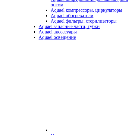
оптом
Aquael компрессоры, циркуляторы
Aquael обогреватели
Aquael фильтры, стерилизаторы
Aquael запасные части, губки
Aquael аксессуары
Aquael освещение