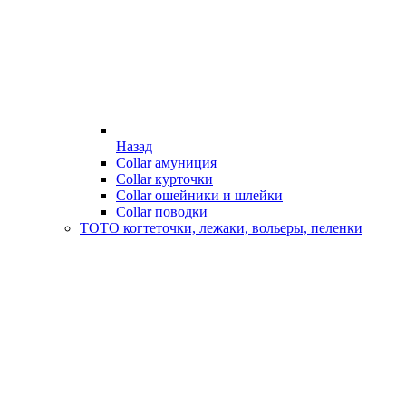
Назад
Collar амуниция
Collar курточки
Collar ошейники и шлейки
Collar поводки
ТОТО когтеточки, лежаки, вольеры, пеленки