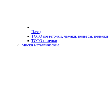
Назад
ТОТО когтеточки, лежаки, вольеры, пеленки
ТОТО пеленки
Миски металлические