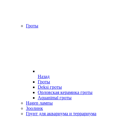
Гроты
Назад
Гроты
Deksi гроты
Орловская керамика гроты
Aquanimal гроты
Hagen лампы
Зоолинк
Грунт для аквариума и террариума