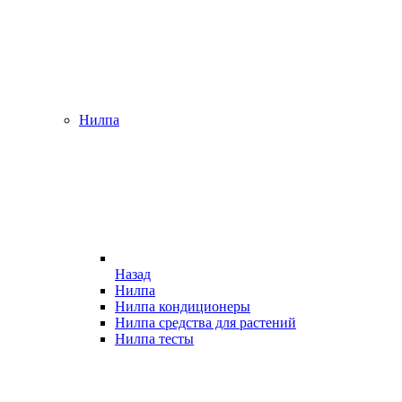
Нилпа
Назад
Нилпа
Нилпа кондиционеры
Нилпа средства для растений
Нилпа тесты