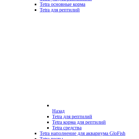
Tetra основные корма
Tetra для рептилий
Назад
Tetra для рептилий
Tetra корма для рептилий
Tetra средства
Tetra наполнение для аквариума GloFish
Tetra тесты