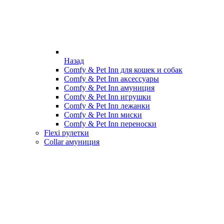
Назад
Comfy & Pet Inn для кошек и собак
Comfy & Pet Inn аксессуары
Comfy & Pet Inn амуниция
Comfy & Pet Inn игрушки
Comfy & Pet Inn лежанки
Comfy & Pet Inn миски
Comfy & Pet Inn переноски
Flexi рулетки
Collar амуниция