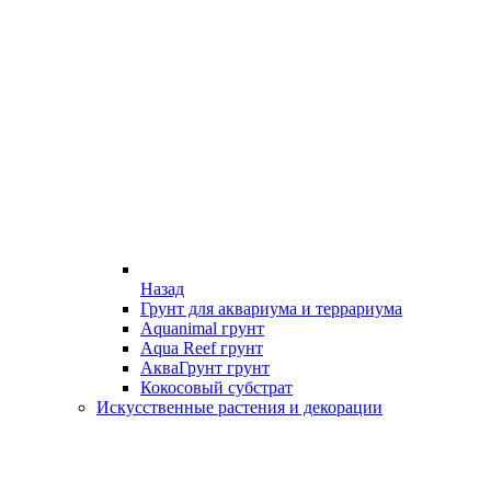
Назад
Грунт для аквариума и террариума
Aquanimal грунт
Aqua Reef грунт
АкваГрунт грунт
Кокосовый субстрат
Искусственные растения и декорации