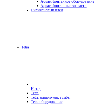
Aquael фонтанное оборудование
Aquael фонтанные запчасти
Силиконовый клей
Tetra
Назад
Tetra
Tetra аквариумы, тумбы
Tetra оборудование