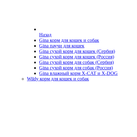
Назад
Gina корм для кошек и собак
Gina паучи для кошек
Gina сухой корм для кошек (Сербия)
Gina сухой корм для кошек (Россия)
Gina сухой корм для собак (Сербия)
Gina сухой корм для собак (Россия)
Gina влажный корм X-CAT и X-DOG
Wildy корм для кошек и собак