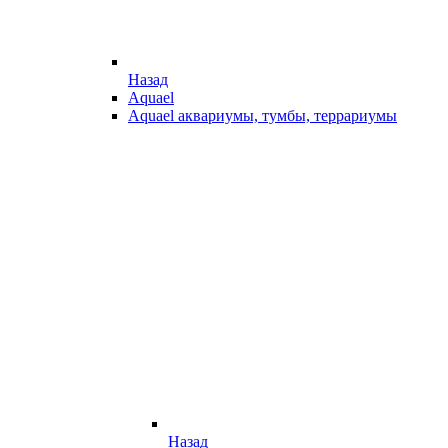
Назад
Aquael
Aquael аквариумы, тумбы, террариумы
Назад