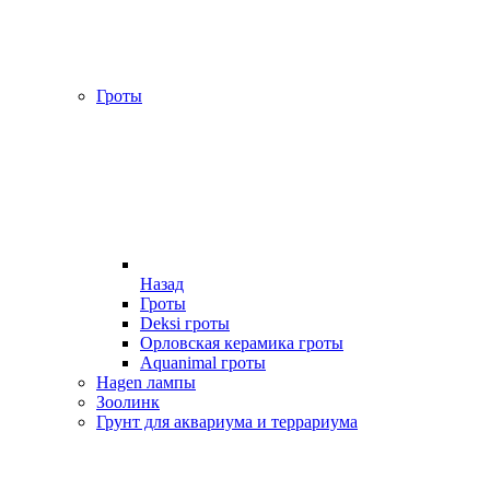
Гроты
Назад
Гроты
Deksi гроты
Орловская керамика гроты
Aquanimal гроты
Hagen лампы
Зоолинк
Грунт для аквариума и террариума