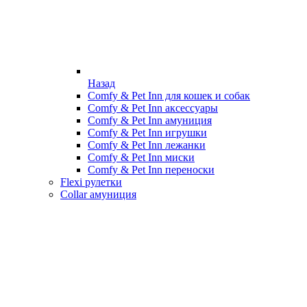
Назад
Comfy & Pet Inn для кошек и собак
Comfy & Pet Inn аксессуары
Comfy & Pet Inn амуниция
Comfy & Pet Inn игрушки
Comfy & Pet Inn лежанки
Comfy & Pet Inn миски
Comfy & Pet Inn переноски
Flexi рулетки
Collar амуниция