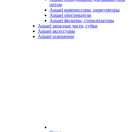
оптом
Aquael компрессоры, циркуляторы
Aquael обогреватели
Aquael фильтры, стерилизаторы
Aquael запасные части, губки
Aquael аксессуары
Aquael освещение