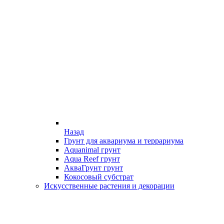
Назад
Грунт для аквариума и террариума
Aquanimal грунт
Aqua Reef грунт
АкваГрунт грунт
Кокосовый субстрат
Искусственные растения и декорации