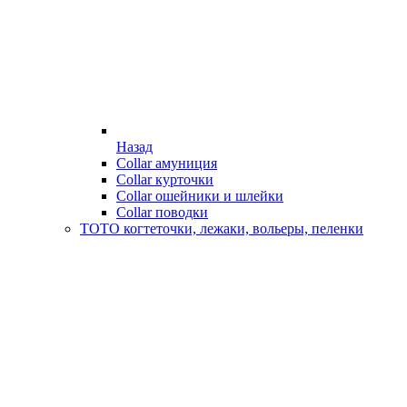
Назад
Collar амуниция
Collar курточки
Collar ошейники и шлейки
Collar поводки
ТОТО когтеточки, лежаки, вольеры, пеленки