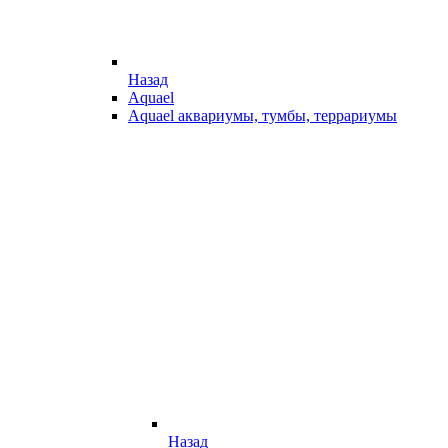
Назад
Aquael
Aquael аквариумы, тумбы, террариумы
Назад