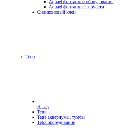
Aquael фонтанное оборудование
Aquael фонтанные запчасти
Силиконовый клей
Tetra
Назад
Tetra
Tetra аквариумы, тумбы
Tetra оборудование