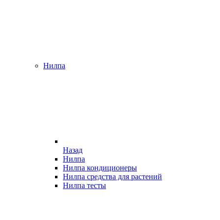
Нилпа
Назад
Нилпа
Нилпа кондиционеры
Нилпа средства для растений
Нилпа тесты