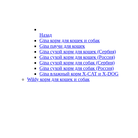
Назад
Gina корм для кошек и собак
Gina паучи для кошек
Gina сухой корм для кошек (Сербия)
Gina сухой корм для кошек (Россия)
Gina сухой корм для собак (Сербия)
Gina сухой корм для собак (Россия)
Gina влажный корм X-CAT и X-DOG
Wildy корм для кошек и собак