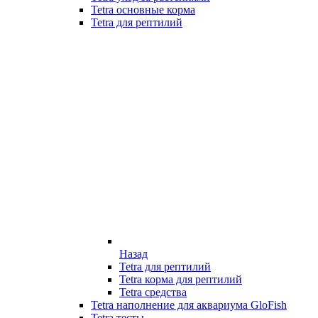
Tetra основные корма
Tetra для рептилий
Назад
Tetra для рептилий
Tetra корма для рептилий
Tetra средства
Tetra наполнение для аквариума GloFish
Tetra тесты