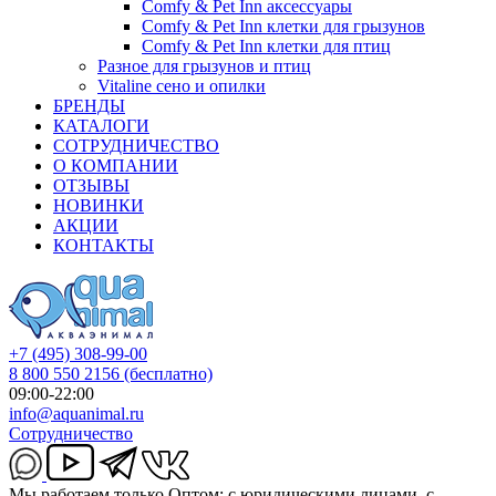
Comfy & Pet Inn аксессуары
Comfy & Pet Inn клетки для грызунов
Comfy & Pet Inn клетки для птиц
Разное для грызунов и птиц
Vitaline сено и опилки
БРЕНДЫ
КАТАЛОГИ
СОТРУДНИЧЕСТВО
О КОМПАНИИ
ОТЗЫВЫ
НОВИНКИ
АКЦИИ
КОНТАКТЫ
+7 (495) 308-99-00
8 800 550 2156
(бесплатно)
09:00-22:00
info@aquanimal.ru
Сотрудничество
Мы работаем только Оптом: с юридическими лицами, с