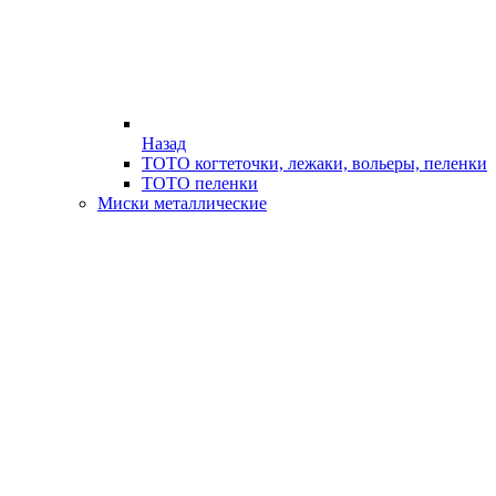
Назад
ТОТО когтеточки, лежаки, вольеры, пеленки
ТОТО пеленки
Миски металлические