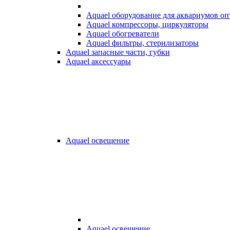
Aquael оборудование для аквариумов о
Aquael компрессоры, циркуляторы
Aquael обогреватели
Aquael фильтры, стерилизаторы
Aquael запасные части, губки
Aquael аксессуары
Aquael освещение
Aquael освещение