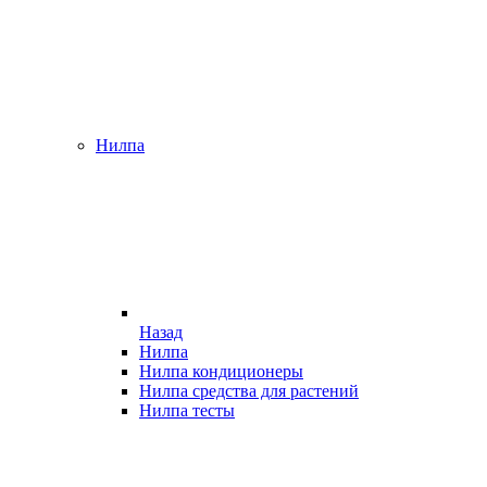
Нилпа
Назад
Нилпа
Нилпа кондиционеры
Нилпа средства для растений
Нилпа тесты