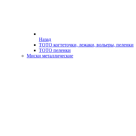
Назад
ТОТО когтеточки, лежаки, вольеры, пеленки
ТОТО пеленки
Миски металлические