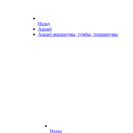
Назад
Aquael
Aquael аквариумы, тумбы, террариумы
Назад