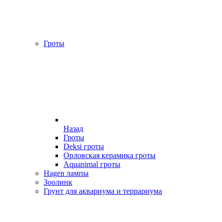
Гроты
Назад
Гроты
Deksi гроты
Орловская керамика гроты
Aquanimal гроты
Hagen лампы
Зоолинк
Грунт для аквариума и террариума