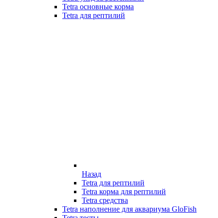
Tetra основные корма
Tetra для рептилий
Назад
Tetra для рептилий
Tetra корма для рептилий
Tetra средства
Tetra наполнение для аквариума GloFish
Tetra тесты