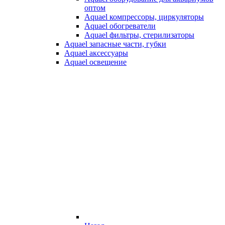
оптом
Aquael компрессоры, циркуляторы
Aquael обогреватели
Aquael фильтры, стерилизаторы
Aquael запасные части, губки
Aquael аксессуары
Aquael освещение