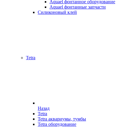
Aquael фонтанное оборудование
Aquael фонтанные запчасти
Силиконовый клей
Tetra
Назад
Tetra
Tetra аквариумы, тумбы
Tetra оборудование