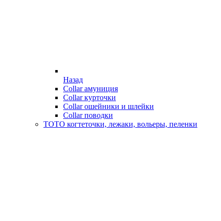
Назад
Collar амуниция
Collar курточки
Collar ошейники и шлейки
Collar поводки
ТОТО когтеточки, лежаки, вольеры, пеленки