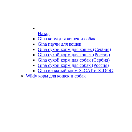
Назад
Gina корм для кошек и собак
Gina паучи для кошек
Gina сухой корм для кошек (Сербия)
Gina сухой корм для кошек (Россия)
Gina сухой корм для собак (Сербия)
Gina сухой корм для собак (Россия)
Gina влажный корм X-CAT и X-DOG
Wildy корм для кошек и собак