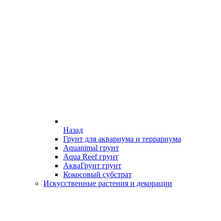
Назад
Грунт для аквариума и террариума
Aquanimal грунт
Aqua Reef грунт
АкваГрунт грунт
Кокосовый субстрат
Искусственные растения и декорации