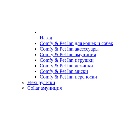
Назад
Comfy & Pet Inn для кошек и собак
Comfy & Pet Inn аксессуары
Comfy & Pet Inn амуниция
Comfy & Pet Inn игрушки
Comfy & Pet Inn лежанки
Comfy & Pet Inn миски
Comfy & Pet Inn переноски
Flexi рулетки
Collar амуниция