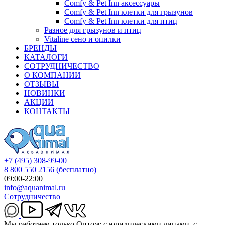
Comfy & Pet Inn аксессуары
Comfy & Pet Inn клетки для грызунов
Comfy & Pet Inn клетки для птиц
Разное для грызунов и птиц
Vitaline сено и опилки
БРЕНДЫ
КАТАЛОГИ
СОТРУДНИЧЕСТВО
О КОМПАНИИ
ОТЗЫВЫ
НОВИНКИ
АКЦИИ
КОНТАКТЫ
+7 (495) 308-99-00
8 800 550 2156
(бесплатно)
09:00-22:00
info@aquanimal.ru
Сотрудничество
Мы работаем только Оптом: с юридическими лицами, с