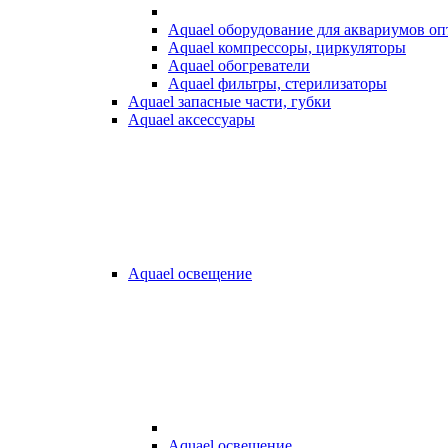
Aquael оборудование для аквариумов о
Aquael компрессоры, циркуляторы
Aquael обогреватели
Aquael фильтры, стерилизаторы
Aquael запасные части, губки
Aquael аксессуары
Aquael освещение
Aquael освещение