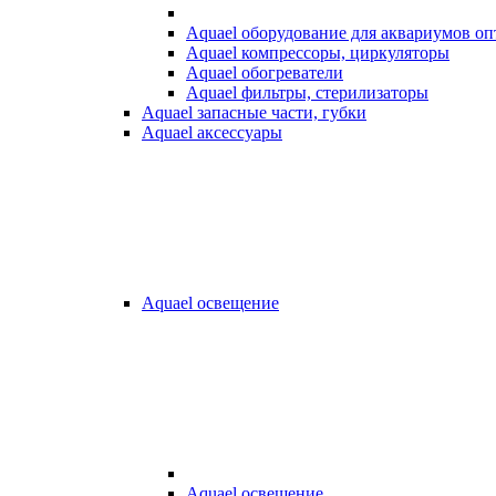
Aquael оборудование для аквариумов о
Aquael компрессоры, циркуляторы
Aquael обогреватели
Aquael фильтры, стерилизаторы
Aquael запасные части, губки
Aquael аксессуары
Aquael освещение
Aquael освещение