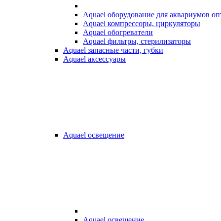
Aquael оборудование для аквариумов о
Aquael компрессоры, циркуляторы
Aquael обогреватели
Aquael фильтры, стерилизаторы
Aquael запасные части, губки
Aquael аксессуары
Aquael освещение
Aquael освещение