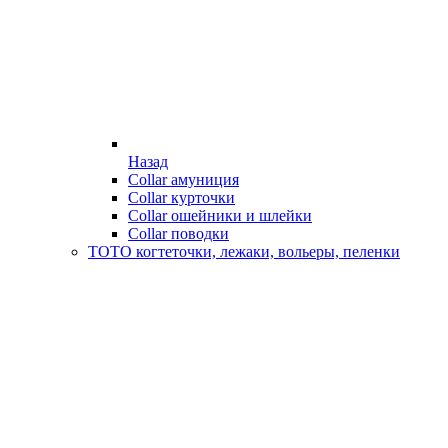
Назад
Collar амуниция
Collar курточки
Collar ошейники и шлейки
Collar поводки
ТОТО когтеточки, лежаки, вольеры, пеленки