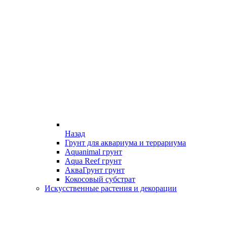
Назад
Грунт для аквариума и террариума
Aquanimal грунт
Aqua Reef грунт
АкваГрунт грунт
Кокосовый субстрат
Искусственные растения и декорации