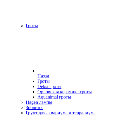
Гроты
Назад
Гроты
Deksi гроты
Орловская керамика гроты
Aquanimal гроты
Hagen лампы
Зоолинк
Грунт для аквариума и террариума