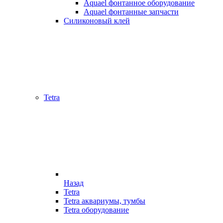
Aquael фонтанное оборудование
Aquael фонтанные запчасти
Силиконовый клей
Tetra
Назад
Tetra
Tetra аквариумы, тумбы
Tetra оборудование