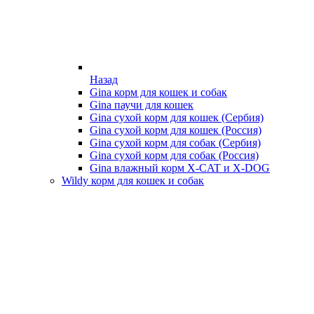
Назад
Gina корм для кошек и собак
Gina паучи для кошек
Gina сухой корм для кошек (Сербия)
Gina сухой корм для кошек (Россия)
Gina сухой корм для собак (Сербия)
Gina сухой корм для собак (Россия)
Gina влажный корм X-CAT и X-DOG
Wildy корм для кошек и собак