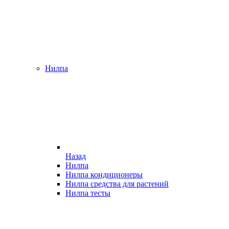
Нилпа
Назад
Нилпа
Нилпа кондиционеры
Нилпа средства для растений
Нилпа тесты