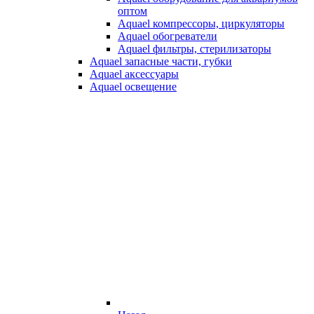
оптом
Aquael компрессоры, циркуляторы
Aquael обогреватели
Aquael фильтры, стерилизаторы
Aquael запасные части, губки
Aquael аксессуары
Aquael освещение