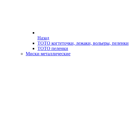
Назад
ТОТО когтеточки, лежаки, вольеры, пеленки
ТОТО пеленки
Миски металлические