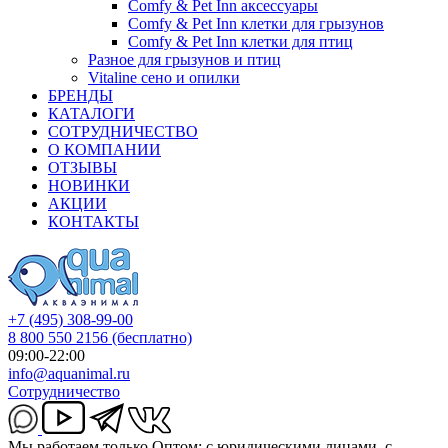
Comfy & Pet Inn аксессуары
Comfy & Pet Inn клетки для грызунов
Comfy & Pet Inn клетки для птиц
Разное для грызунов и птиц
Vitaline сено и опилки
БРЕНДЫ
КАТАЛОГИ
СОТРУДНИЧЕСТВО
О КОМПАНИИ
ОТЗЫВЫ
НОВИНКИ
АКЦИИ
КОНТАКТЫ
+7 (495) 308-99-00
8 800 550 2156
(бесплатно)
09:00-22:00
info@aquanimal.ru
Сотрудничество
Мы работаем только Оптом: с юридическими лицами, с