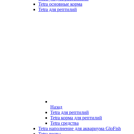
Tetra основные корма
Tetra для рептилий
Назад
Tetra для рептилий
Tetra корма для рептилий
Tetra средства
Tetra наполнение для аквариума GloFish
Tetra тесты