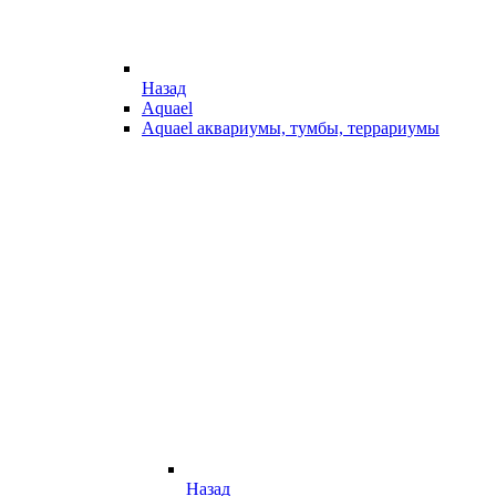
Назад
Aquael
Aquael аквариумы, тумбы, террариумы
Назад