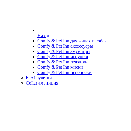
Назад
Comfy & Pet Inn для кошек и собак
Comfy & Pet Inn аксессуары
Comfy & Pet Inn амуниция
Comfy & Pet Inn игрушки
Comfy & Pet Inn лежанки
Comfy & Pet Inn миски
Comfy & Pet Inn переноски
Flexi рулетки
Collar амуниция