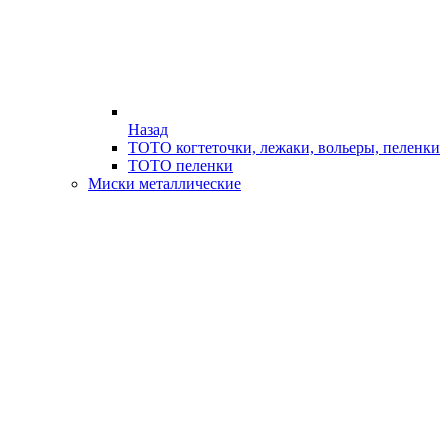
Назад
ТОТО когтеточки, лежаки, вольеры, пеленки
ТОТО пеленки
Миски металлические