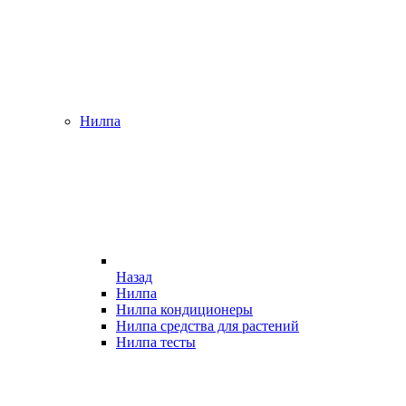
Нилпа
Назад
Нилпа
Нилпа кондиционеры
Нилпа средства для растений
Нилпа тесты