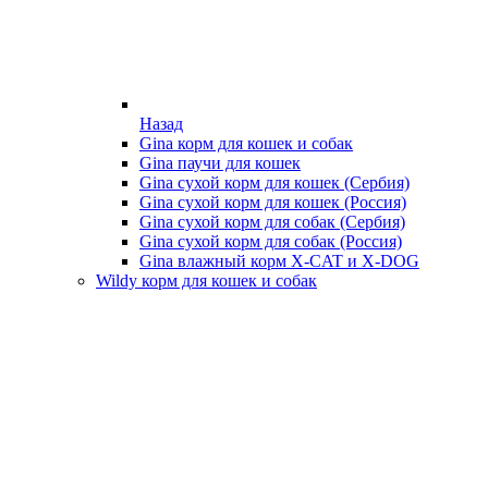
Назад
Gina корм для кошек и собак
Gina паучи для кошек
Gina сухой корм для кошек (Сербия)
Gina сухой корм для кошек (Россия)
Gina сухой корм для собак (Сербия)
Gina сухой корм для собак (Россия)
Gina влажный корм X-CAT и X-DOG
Wildy корм для кошек и собак