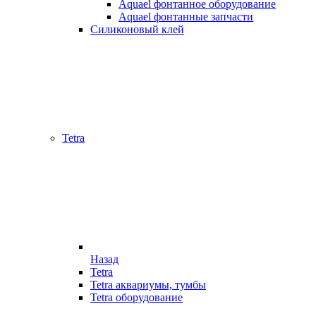
Aquael фонтанное оборудование
Aquael фонтанные запчасти
Силиконовый клей
Tetra
Назад
Tetra
Tetra аквариумы, тумбы
Tetra оборудование