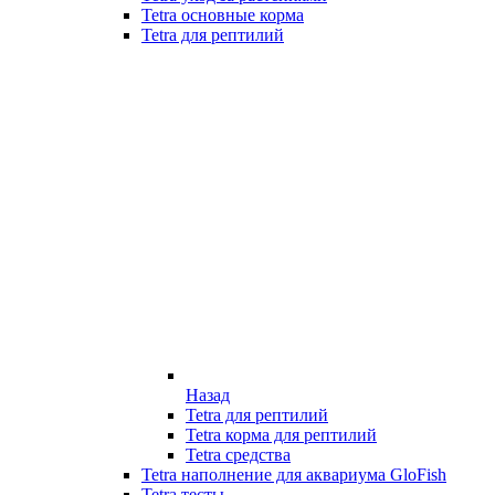
Tetra основные корма
Tetra для рептилий
Назад
Tetra для рептилий
Tetra корма для рептилий
Tetra средства
Tetra наполнение для аквариума GloFish
Tetra тесты