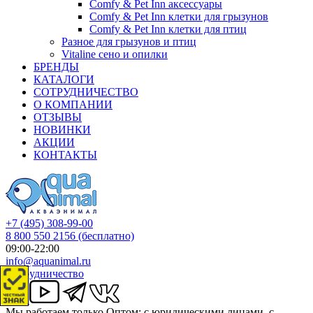
Comfy & Pet Inn аксессуары
Comfy & Pet Inn клетки для грызунов
Comfy & Pet Inn клетки для птиц
Разное для грызунов и птиц
Vitaline сено и опилки
БРЕНДЫ
КАТАЛОГИ
СОТРУДНИЧЕСТВО
О КОМПАНИИ
ОТЗЫВЫ
НОВИНКИ
АКЦИИ
КОНТАКТЫ
+7 (495) 308-99-00
8 800 550 2156
(бесплатно)
09:00-22:00
info@aquanimal.ru
Сотрудничество
Мы работаем только Оптом: с юридическими лицами, с