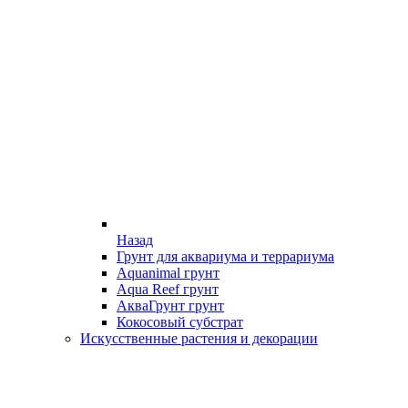
Назад
Грунт для аквариума и террариума
Aquanimal грунт
Aqua Reef грунт
АкваГрунт грунт
Кокосовый субстрат
Искусственные растения и декорации