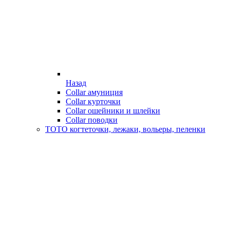
Назад
Collar амуниция
Collar курточки
Collar ошейники и шлейки
Collar поводки
ТОТО когтеточки, лежаки, вольеры, пеленки