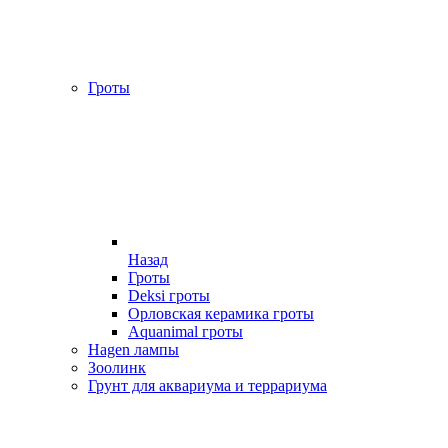
Гроты
Назад
Гроты
Deksi гроты
Орловская керамика гроты
Aquanimal гроты
Hagen лампы
Зоолинк
Грунт для аквариума и террариума