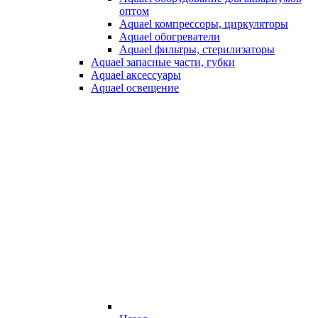
оптом
Aquael компрессоры, циркуляторы
Aquael обогреватели
Aquael фильтры, стерилизаторы
Aquael запасные части, губки
Aquael аксессуары
Aquael освещение