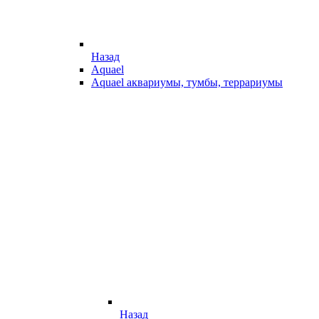
Назад
Aquael
Aquael аквариумы, тумбы, террариумы
Назад