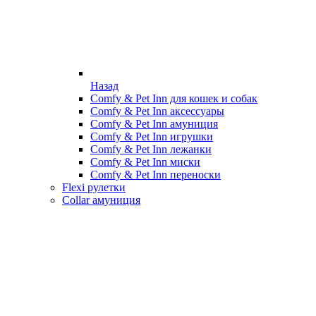
Назад
Comfy & Pet Inn для кошек и собак
Comfy & Pet Inn аксессуары
Comfy & Pet Inn амуниция
Comfy & Pet Inn игрушки
Comfy & Pet Inn лежанки
Comfy & Pet Inn миски
Comfy & Pet Inn переноски
Flexi рулетки
Collar амуниция