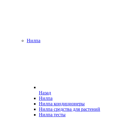
Нилпа
Назад
Нилпа
Нилпа кондиционеры
Нилпа средства для растений
Нилпа тесты