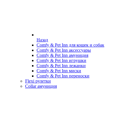
Назад
Comfy & Pet Inn для кошек и собак
Comfy & Pet Inn аксессуары
Comfy & Pet Inn амуниция
Comfy & Pet Inn игрушки
Comfy & Pet Inn лежанки
Comfy & Pet Inn миски
Comfy & Pet Inn переноски
Flexi рулетки
Collar амуниция