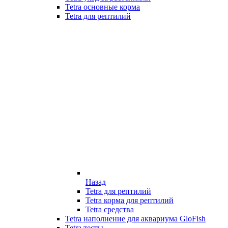
Tetra основные корма
Tetra для рептилий
Назад
Tetra для рептилий
Tetra корма для рептилий
Tetra средства
Tetra наполнение для аквариума GloFish
Tetra тесты