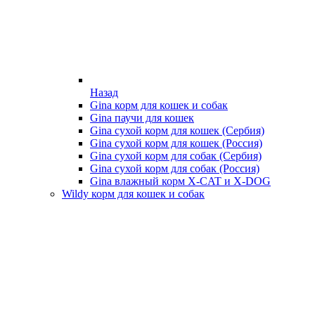
Назад
Gina корм для кошек и собак
Gina паучи для кошек
Gina сухой корм для кошек (Сербия)
Gina сухой корм для кошек (Россия)
Gina сухой корм для собак (Сербия)
Gina сухой корм для собак (Россия)
Gina влажный корм X-CAT и X-DOG
Wildy корм для кошек и собак