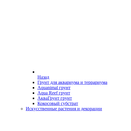
Назад
Грунт для аквариума и террариума
Aquanimal грунт
Aqua Reef грунт
АкваГрунт грунт
Кокосовый субстрат
Искусственные растения и декорации