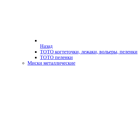
Назад
ТОТО когтеточки, лежаки, вольеры, пеленки
ТОТО пеленки
Миски металлические