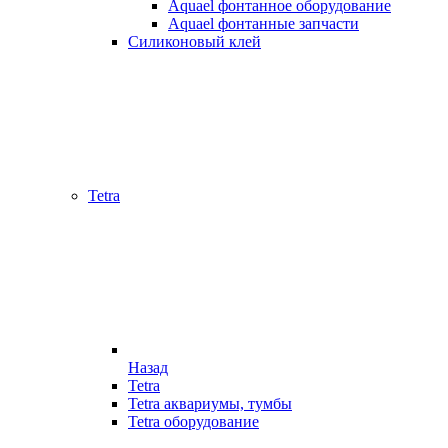
Aquael фонтанное оборудование
Aquael фонтанные запчасти
Силиконовый клей
Tetra
Назад
Tetra
Tetra аквариумы, тумбы
Tetra оборудование