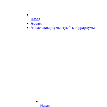
Назад
Aquael
Aquael аквариумы, тумбы, террариумы
Назад