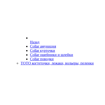
Назад
Collar амуниция
Collar курточки
Collar ошейники и шлейки
Collar поводки
ТОТО когтеточки, лежаки, вольеры, пеленки