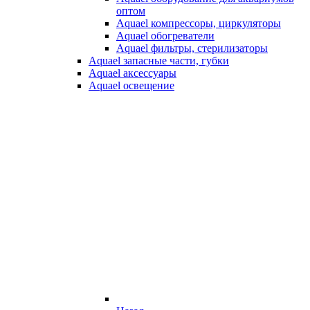
оптом
Aquael компрессоры, циркуляторы
Aquael обогреватели
Aquael фильтры, стерилизаторы
Aquael запасные части, губки
Aquael аксессуары
Aquael освещение