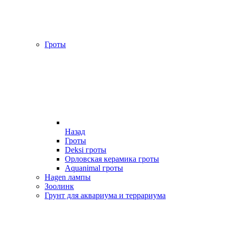
Гроты
Назад
Гроты
Deksi гроты
Орловская керамика гроты
Aquanimal гроты
Hagen лампы
Зоолинк
Грунт для аквариума и террариума