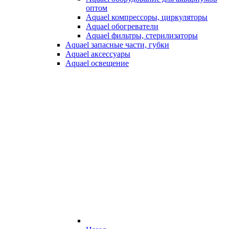
оптом
Aquael компрессоры, циркуляторы
Aquael обогреватели
Aquael фильтры, стерилизаторы
Aquael запасные части, губки
Aquael аксессуары
Aquael освещение