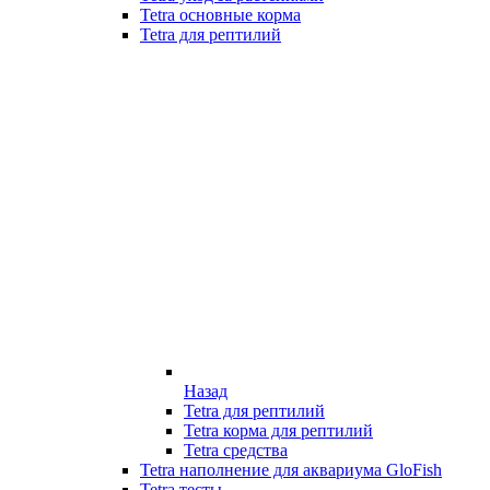
Tetra основные корма
Tetra для рептилий
Назад
Tetra для рептилий
Tetra корма для рептилий
Tetra средства
Tetra наполнение для аквариума GloFish
Tetra тесты