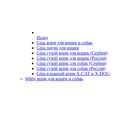
Назад
Gina корм для кошек и собак
Gina паучи для кошек
Gina сухой корм для кошек (Сербия)
Gina сухой корм для кошек (Россия)
Gina сухой корм для собак (Сербия)
Gina сухой корм для собак (Россия)
Gina влажный корм X-CAT и X-DOG
Wildy корм для кошек и собак