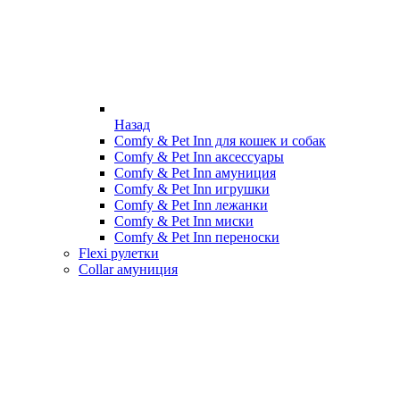
Назад
Comfy & Pet Inn для кошек и собак
Comfy & Pet Inn аксессуары
Comfy & Pet Inn амуниция
Comfy & Pet Inn игрушки
Comfy & Pet Inn лежанки
Comfy & Pet Inn миски
Comfy & Pet Inn переноски
Flexi рулетки
Collar амуниция