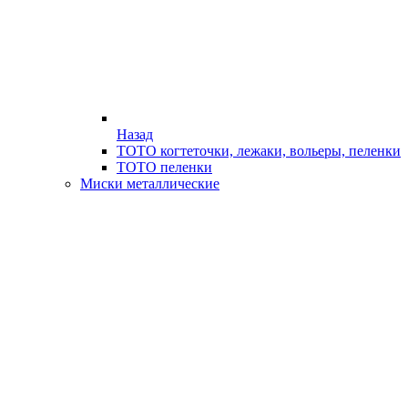
Назад
ТОТО когтеточки, лежаки, вольеры, пеленки
ТОТО пеленки
Миски металлические