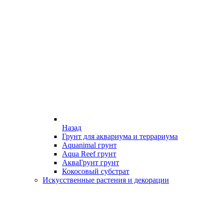
Назад
Грунт для аквариума и террариума
Aquanimal грунт
Aqua Reef грунт
АкваГрунт грунт
Кокосовый субстрат
Искусственные растения и декорации