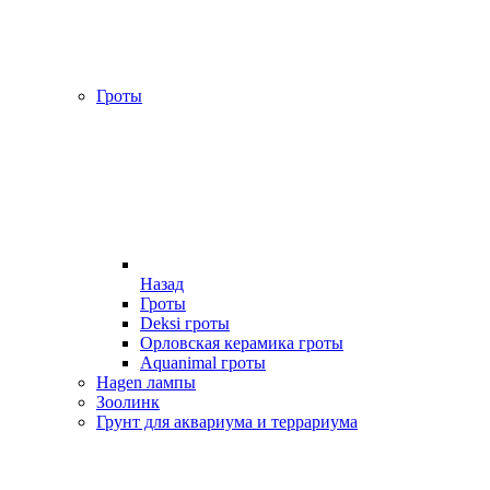
Гроты
Назад
Гроты
Deksi гроты
Орловская керамика гроты
Aquanimal гроты
Hagen лампы
Зоолинк
Грунт для аквариума и террариума