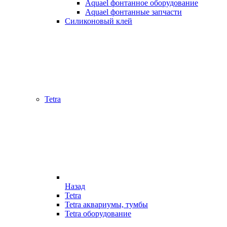
Aquael фонтанное оборудование
Aquael фонтанные запчасти
Силиконовый клей
Tetra
Назад
Tetra
Tetra аквариумы, тумбы
Tetra оборудование