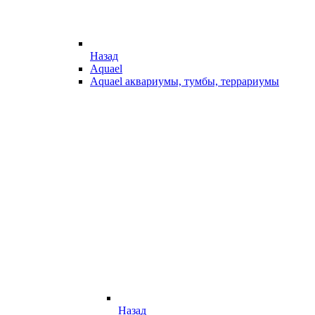
Назад
Aquael
Aquael аквариумы, тумбы, террариумы
Назад