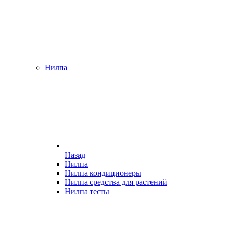
Нилпа
Назад
Нилпа
Нилпа кондиционеры
Нилпа средства для растений
Нилпа тесты