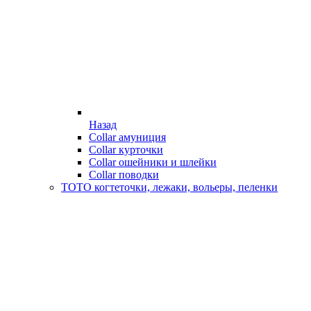
Назад
Collar амуниция
Collar курточки
Collar ошейники и шлейки
Collar поводки
ТОТО когтеточки, лежаки, вольеры, пеленки