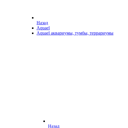
Назад
Aquael
Aquael аквариумы, тумбы, террариумы
Назад