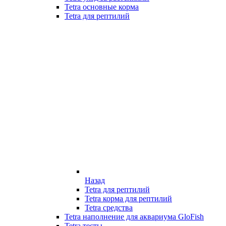
Tetra основные корма
Tetra для рептилий
Назад
Tetra для рептилий
Tetra корма для рептилий
Tetra средства
Tetra наполнение для аквариума GloFish
Tetra тесты