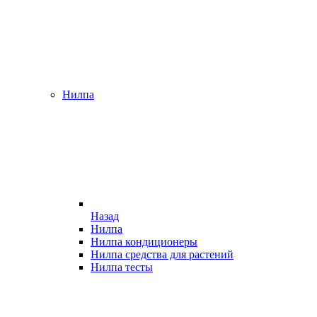
Нилпа
Назад
Нилпа
Нилпа кондиционеры
Нилпа средства для растений
Нилпа тесты