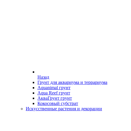
Назад
Грунт для аквариума и террариума
Aquanimal грунт
Aqua Reef грунт
АкваГрунт грунт
Кокосовый субстрат
Искусственные растения и декорации