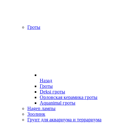
Гроты
Назад
Гроты
Deksi гроты
Орловская керамика гроты
Aquanimal гроты
Hagen лампы
Зоолинк
Грунт для аквариума и террариума