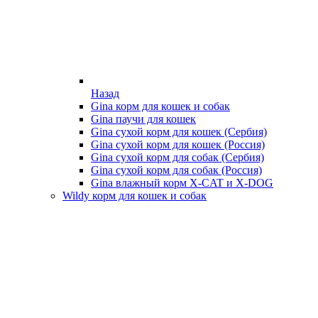
Назад
Gina корм для кошек и собак
Gina паучи для кошек
Gina сухой корм для кошек (Сербия)
Gina сухой корм для кошек (Россия)
Gina сухой корм для собак (Сербия)
Gina сухой корм для собак (Россия)
Gina влажный корм X-CAT и X-DOG
Wildy корм для кошек и собак