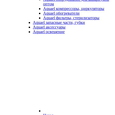
оптом
Aquael компрессоры, циркуляторы
Aquael обогреватели
Aquael фильтры, стерилизаторы
Aquael запасные части, губки
Aquael аксессуары
Aquael освещение