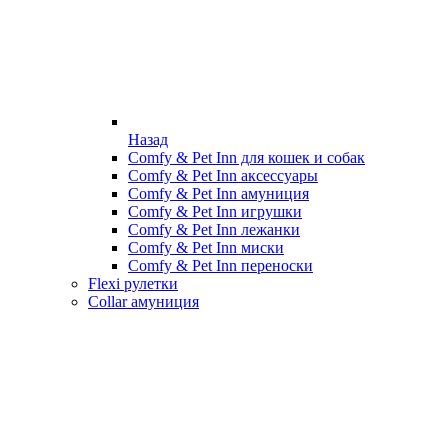
Назад
Comfy & Pet Inn для кошек и собак
Comfy & Pet Inn аксессуары
Comfy & Pet Inn амуниция
Comfy & Pet Inn игрушки
Comfy & Pet Inn лежанки
Comfy & Pet Inn миски
Comfy & Pet Inn переноски
Flexi рулетки
Collar амуниция