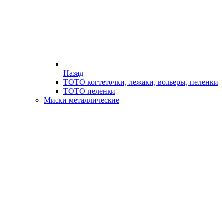
Назад
ТОТО когтеточки, лежаки, вольеры, пеленки
ТОТО пеленки
Миски металлические