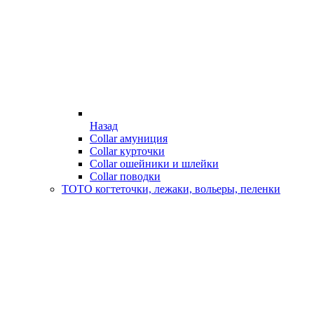
Назад
Collar амуниция
Collar курточки
Collar ошейники и шлейки
Collar поводки
ТОТО когтеточки, лежаки, вольеры, пеленки