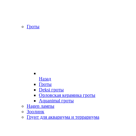
Гроты
Назад
Гроты
Deksi гроты
Орловская керамика гроты
Aquanimal гроты
Hagen лампы
Зоолинк
Грунт для аквариума и террариума