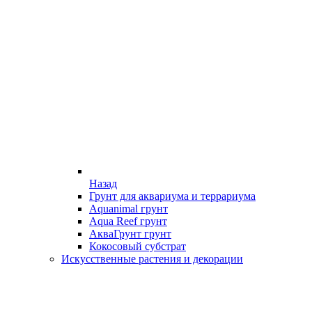
Назад
Грунт для аквариума и террариума
Aquanimal грунт
Aqua Reef грунт
АкваГрунт грунт
Кокосовый субстрат
Искусственные растения и декорации