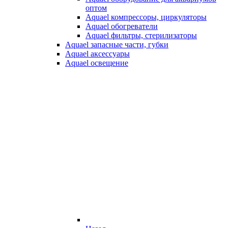
оптом
Aquael компрессоры, циркуляторы
Aquael обогреватели
Aquael фильтры, стерилизаторы
Aquael запасные части, губки
Aquael аксессуары
Aquael освещение