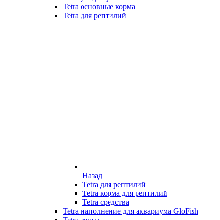
Tetra основные корма
Tetra для рептилий
Назад
Tetra для рептилий
Tetra корма для рептилий
Tetra средства
Tetra наполнение для аквариума GloFish
Tetra тесты