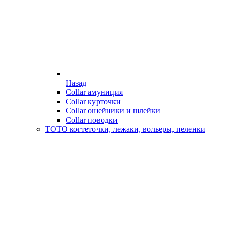
Назад
Collar амуниция
Collar курточки
Collar ошейники и шлейки
Collar поводки
ТОТО когтеточки, лежаки, вольеры, пеленки