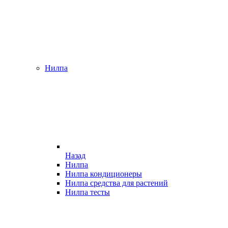
Нилпа
Назад
Нилпа
Нилпа кондиционеры
Нилпа средства для растений
Нилпа тесты