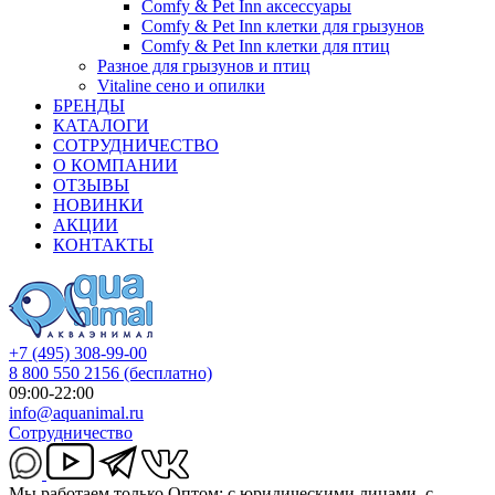
Comfy & Pet Inn аксессуары
Comfy & Pet Inn клетки для грызунов
Comfy & Pet Inn клетки для птиц
Разное для грызунов и птиц
Vitaline сено и опилки
БРЕНДЫ
КАТАЛОГИ
СОТРУДНИЧЕСТВО
О КОМПАНИИ
ОТЗЫВЫ
НОВИНКИ
АКЦИИ
КОНТАКТЫ
+7 (495) 308-99-00
8 800 550 2156
(бесплатно)
09:00-22:00
info@aquanimal.ru
Сотрудничество
Мы работаем только Оптом: с юридическими лицами, с