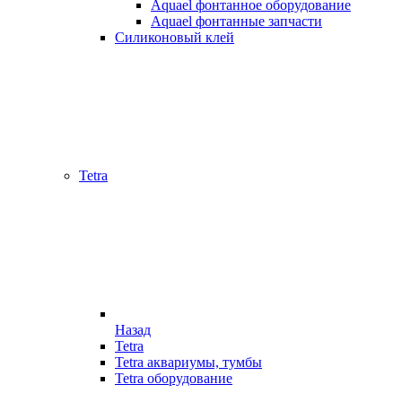
Aquael фонтанное оборудование
Aquael фонтанные запчасти
Силиконовый клей
Tetra
Назад
Tetra
Tetra аквариумы, тумбы
Tetra оборудование