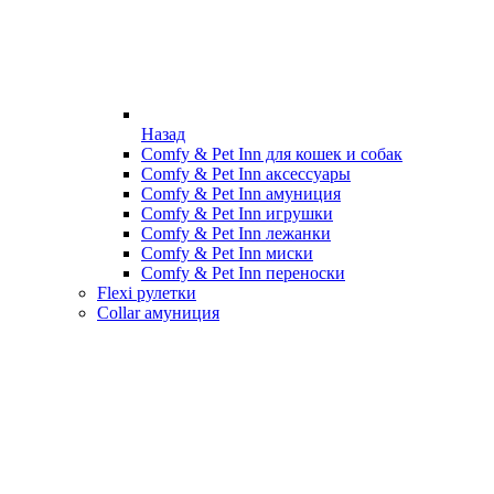
Назад
Comfy & Pet Inn для кошек и собак
Comfy & Pet Inn аксессуары
Comfy & Pet Inn амуниция
Comfy & Pet Inn игрушки
Comfy & Pet Inn лежанки
Comfy & Pet Inn миски
Comfy & Pet Inn переноски
Flexi рулетки
Collar амуниция