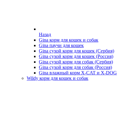
Назад
Gina корм для кошек и собак
Gina паучи для кошек
Gina сухой корм для кошек (Сербия)
Gina сухой корм для кошек (Россия)
Gina сухой корм для собак (Сербия)
Gina сухой корм для собак (Россия)
Gina влажный корм X-CAT и X-DOG
Wildy корм для кошек и собак