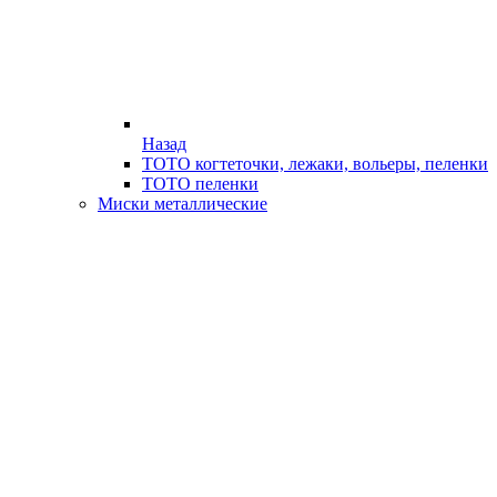
Назад
ТОТО когтеточки, лежаки, вольеры, пеленки
ТОТО пеленки
Миски металлические