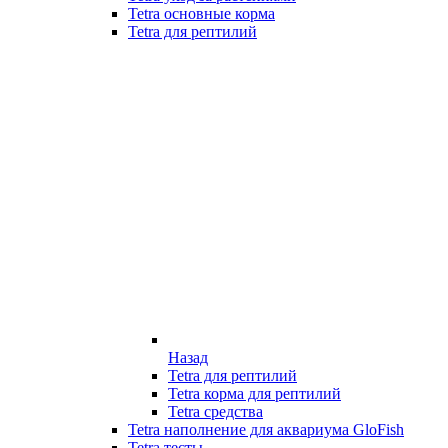
Tetra основные корма
Tetra для рептилий
Назад
Tetra для рептилий
Tetra корма для рептилий
Tetra средства
Tetra наполнение для аквариума GloFish
Tetra тесты