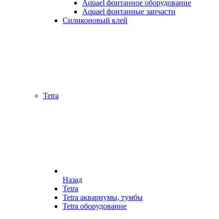
Aquael фонтанное оборудование
Aquael фонтанные запчасти
Силиконовый клей
Tetra
Назад
Tetra
Tetra аквариумы, тумбы
Tetra оборудование