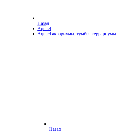
Назад
Aquael
Aquael аквариумы, тумбы, террариумы
Назад