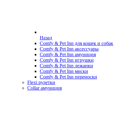
Назад
Comfy & Pet Inn для кошек и собак
Comfy & Pet Inn аксессуары
Comfy & Pet Inn амуниция
Comfy & Pet Inn игрушки
Comfy & Pet Inn лежанки
Comfy & Pet Inn миски
Comfy & Pet Inn переноски
Flexi рулетки
Collar амуниция