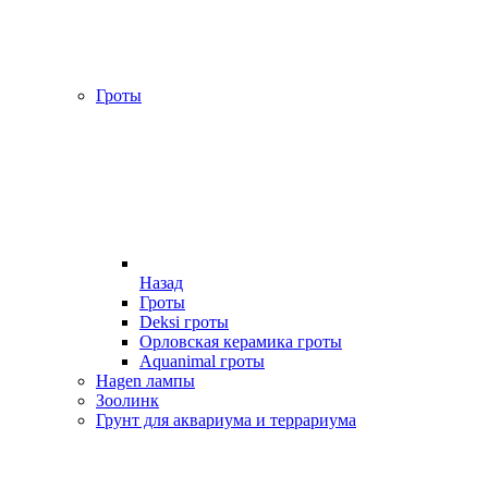
Гроты
Назад
Гроты
Deksi гроты
Орловская керамика гроты
Aquanimal гроты
Hagen лампы
Зоолинк
Грунт для аквариума и террариума