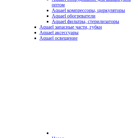
оптом
Aquael компрессоры, циркуляторы
Aquael обогреватели
Aquael фильтры, стерилизаторы
Aquael запасные части, губки
Aquael аксессуары
Aquael освещение