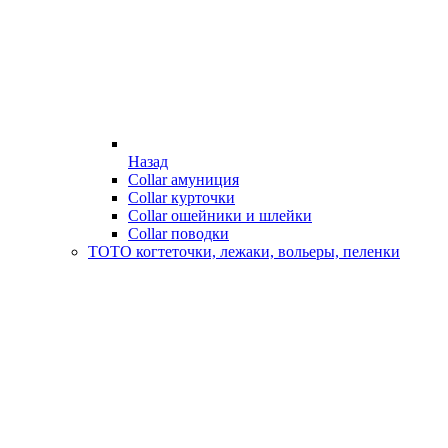
Назад
Collar амуниция
Collar курточки
Collar ошейники и шлейки
Collar поводки
ТОТО когтеточки, лежаки, вольеры, пеленки