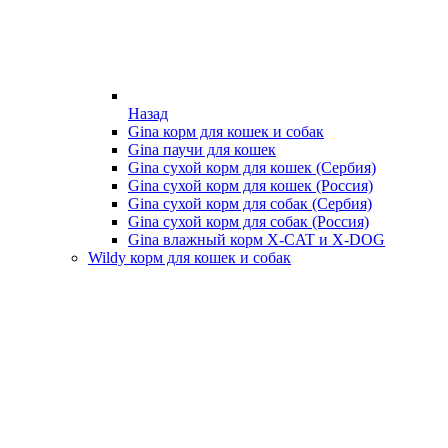
Назад
Gina корм для кошек и собак
Gina паучи для кошек
Gina сухой корм для кошек (Сербия)
Gina сухой корм для кошек (Россия)
Gina сухой корм для собак (Сербия)
Gina сухой корм для собак (Россия)
Gina влажный корм X-CAT и X-DOG
Wildy корм для кошек и собак