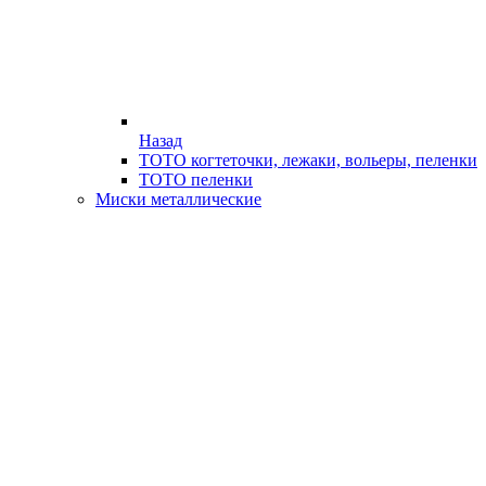
Назад
ТОТО когтеточки, лежаки, вольеры, пеленки
ТОТО пеленки
Миски металлические