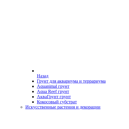
Назад
Грунт для аквариума и террариума
Aquanimal грунт
Aqua Reef грунт
АкваГрунт грунт
Кокосовый субстрат
Искусственные растения и декорации