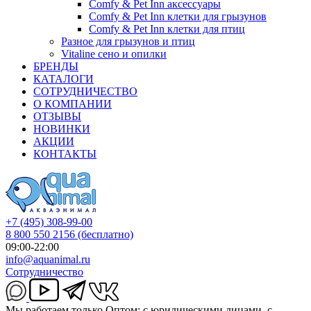
Comfy & Pet Inn аксессуары
Comfy & Pet Inn клетки для грызунов
Comfy & Pet Inn клетки для птиц
Разное для грызунов и птиц
Vitaline сено и опилки
БРЕНДЫ
КАТАЛОГИ
СОТРУДНИЧЕСТВО
О КОМПАНИИ
ОТЗЫВЫ
НОВИНКИ
АКЦИИ
КОНТАКТЫ
+7 (495) 308-99-00
8 800 550 2156
(бесплатно)
09:00-22:00
info@aquanimal.ru
Сотрудничество
Мы работаем только Оптом: с юридическими лицами, с