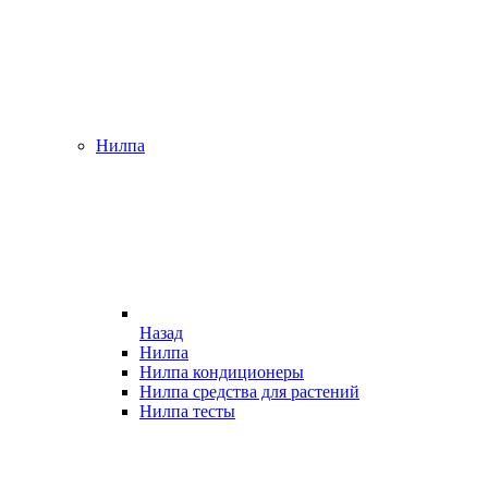
Нилпа
Назад
Нилпа
Нилпа кондиционеры
Нилпа средства для растений
Нилпа тесты