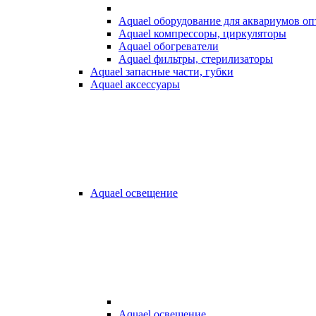
Aquael оборудование для аквариумов о
Aquael компрессоры, циркуляторы
Aquael обогреватели
Aquael фильтры, стерилизаторы
Aquael запасные части, губки
Aquael аксессуары
Aquael освещение
Aquael освещение