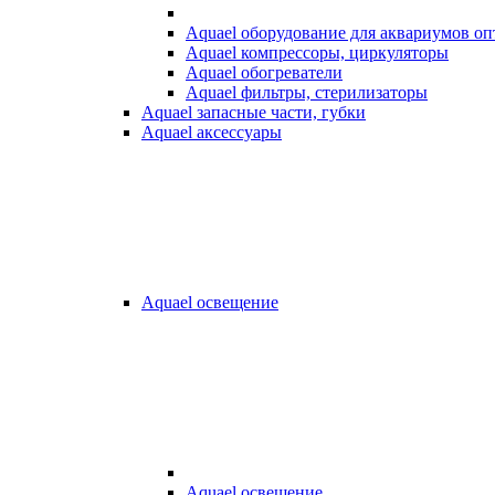
Aquael оборудование для аквариумов о
Aquael компрессоры, циркуляторы
Aquael обогреватели
Aquael фильтры, стерилизаторы
Aquael запасные части, губки
Aquael аксессуары
Aquael освещение
Aquael освещение