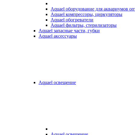
Aquael оборудование для аквариумов о
Aquael компрессоры, циркуляторы
Aquael обогреватели
Aquael фильтры, стерилизаторы
Aquael запасные части, губки
Aquael аксессуары
Aquael освещение
Aquael освещение