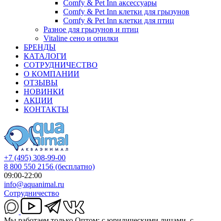
Comfy & Pet Inn аксессуары
Comfy & Pet Inn клетки для грызунов
Comfy & Pet Inn клетки для птиц
Разное для грызунов и птиц
Vitaline сено и опилки
БРЕНДЫ
КАТАЛОГИ
СОТРУДНИЧЕСТВО
О КОМПАНИИ
ОТЗЫВЫ
НОВИНКИ
АКЦИИ
КОНТАКТЫ
+7 (495) 308-99-00
8 800 550 2156
(бесплатно)
09:00-22:00
info@aquanimal.ru
Сотрудничество
Мы работаем только Оптом: с юридическими лицами, с