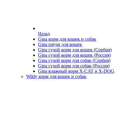
Назад
Gina корм для кошек и собак
Gina паучи для кошек
Gina сухой корм для кошек (Сербия)
Gina сухой корм для кошек (Россия)
Gina сухой корм для собак (Сербия)
Gina сухой корм для собак (Россия)
Gina влажный корм X-CAT и X-DOG
Wildy корм для кошек и собак