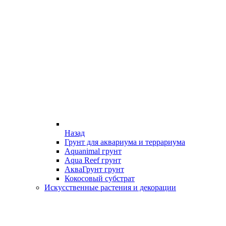
Назад
Грунт для аквариума и террариума
Aquanimal грунт
Aqua Reef грунт
АкваГрунт грунт
Кокосовый субстрат
Искусственные растения и декорации