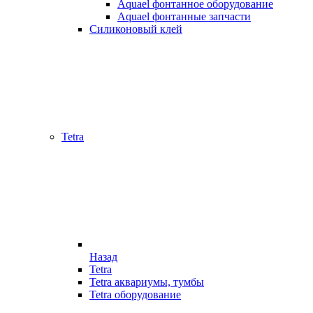
Aquael фонтанное оборудование
Aquael фонтанные запчасти
Силиконовый клей
Tetra
Назад
Tetra
Tetra аквариумы, тумбы
Tetra оборудование