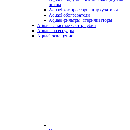
оптом
Aquael компрессоры, циркуляторы
Aquael обогреватели
Aquael фильтры, стерилизаторы
Aquael запасные части, губки
Aquael аксессуары
Aquael освещение