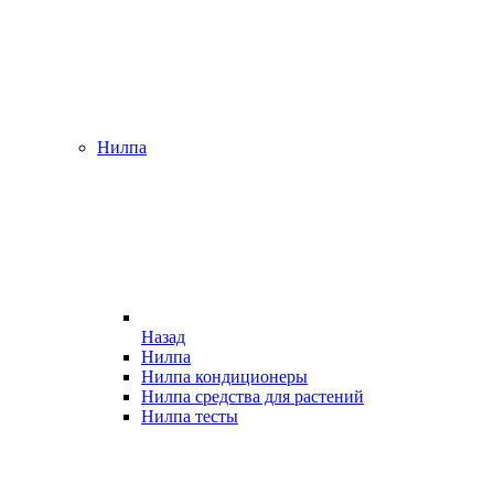
Нилпа
Назад
Нилпа
Нилпа кондиционеры
Нилпа средства для растений
Нилпа тесты