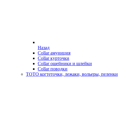
Назад
Collar амуниция
Collar курточки
Collar ошейники и шлейки
Collar поводки
ТОТО когтеточки, лежаки, вольеры, пеленки