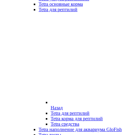
Tetra основные корма
Tetra для рептилий
Назад
Tetra для рептилий
Tetra корма для рептилий
Tetra средства
Tetra наполнение для аквариума GloFish
Tetra тесты