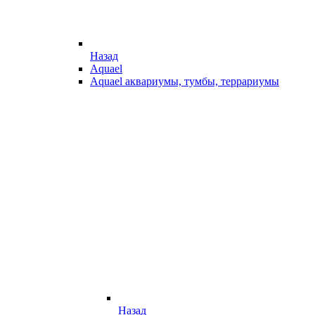
Назад
Aquael
Aquael аквариумы, тумбы, террариумы
Назад