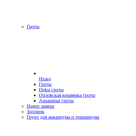
Гроты
Назад
Гроты
Deksi гроты
Орловская керамика гроты
Aquanimal гроты
Hagen лампы
Зоолинк
Грунт для аквариума и террариума