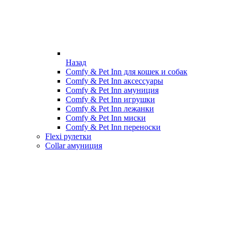
Назад
Comfy & Pet Inn для кошек и собак
Comfy & Pet Inn аксессуары
Comfy & Pet Inn амуниция
Comfy & Pet Inn игрушки
Comfy & Pet Inn лежанки
Comfy & Pet Inn миски
Comfy & Pet Inn переноски
Flexi рулетки
Collar амуниция