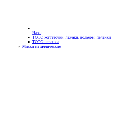
Назад
ТОТО когтеточки, лежаки, вольеры, пеленки
ТОТО пеленки
Миски металлические