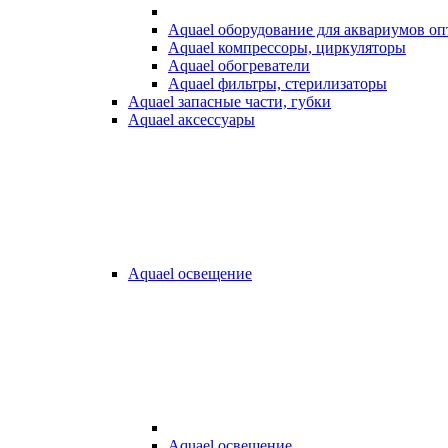
Aquael оборудование для аквариумов о
Aquael компрессоры, циркуляторы
Aquael обогреватели
Aquael фильтры, стерилизаторы
Aquael запасные части, губки
Aquael аксессуары
Aquael освещение
Aquael освещение